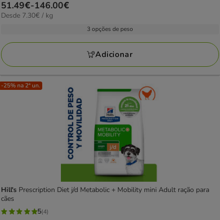
Preço
51.49€
-
146.00€
estrelas
7.30€
Desde 7.30€ / kg
de
com
por
51.49€
3 opções de peso
19
kg
a
avaliações
146.00€
Adicionar
-25% na 2ª un.
Hill's
Prescription Diet j/d Metabolic + Mobility mini Adult ração para
cães
5
(4)
5