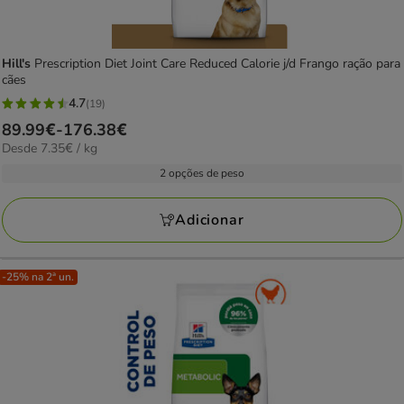
Hill's
Prescription Diet Joint Care Reduced Calorie j/d Frango ração para
cães
4.7
(19)
4.7
Preço
89.99€
-
176.38€
estrelas
7.35€
Desde 7.35€ / kg
de
com
por
89.99€
2 opções de peso
19
kg
a
avaliações
176.38€
Adicionar
-25% na 2ª un.