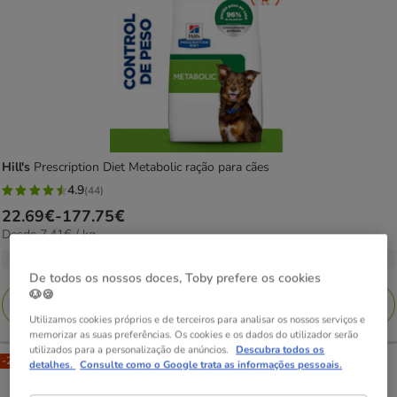
Hill's
Prescription Diet Metabolic ração para cães
4.9
(44)
4.9
Preço
22.69€
-
177.75€
estrelas
7.41€
Desde 7.41€ / kg
de
com
por
22.69€
5 opções de peso
44
kg
De todos os nossos doces, Toby prefere os cookies
a
avaliações
🐶🍪
177.75€
Adicionar
Utilizamos cookies próprios e de terceiros para analisar os nossos serviços e
memorizar as suas preferências. Os cookies e os dados do utilizador serão
utilizados para a personalização de anúncios.
Descubra todos os
-25% na 2ª un.
detalhes.
Consulte como o Google trata as informações pessoais.