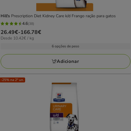
Hill's
Prescription Diet Kidney Care k/d Frango ração para gatos
4.6
(38)
4.6
Preço
26.49€
-
166.78€
estrelas
10.42€
Desde 10.42€ / kg
de
com
por
26.49€
6 opções de peso
38
kg
a
avaliações
166.78€
Adicionar
-25% na 2ª un.