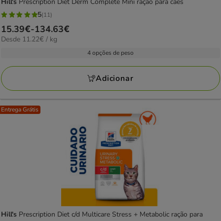
Hill's
Prescription Diet Derm Complete Mini ração para cães
5
(11)
5
Preço
15.39€
-
134.63€
estrelas
11.22€
Desde 11.22€ / kg
de
com
por
15.39€
4 opções de peso
11
kg
a
avaliações
134.63€
Adicionar
Entrega Grátis
Hill's
Prescription Diet c/d Multicare Stress + Metabolic ração para