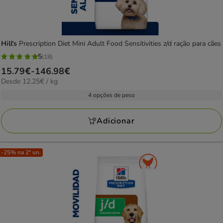
Hill's
Prescription Diet Mini Adult Food Sensitivities z/d ração para cães
5
(18)
5
Preço
15.79€
-
146.98€
estrelas
12.25€
Desde 12.25€ / kg
de
com
por
15.79€
4 opções de peso
18
kg
a
avaliações
146.98€
Adicionar
-25% na 2ª un.