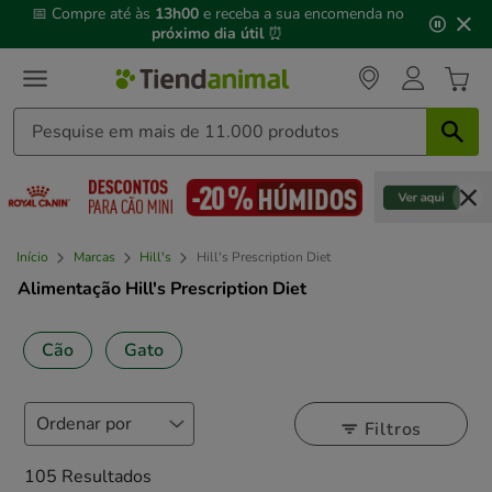
3
📅 Compre até às
13h00
e receba a sua encomenda no
de
próximo dia útil
⏰
3,
mensagem,
Início
Marcas
Hill's
Hill's Prescription Diet
Alimentação Hill's Prescription Diet
Cão
Gato
Filtros
105 Resultados