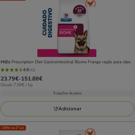
Hill's
Prescription Diet Gastrointestinal Biome Frango ração para cães
4.9
(42)
4.9
Preço
23.79€
-
151.88€
estrelas
7.59€
Desde 7.59€ / kg
de
com
por
23.79€
5 opções de peso
42
kg
a
avaliações
151.88€
Adicionar
-25% na 2ª un.