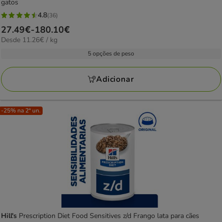
gatos
4.8
(36)
4.8
Preço
27.49€
-
180.10€
estrelas
11.26€
Desde 11.26€ / kg
de
com
por
27.49€
5 opções de peso
36
kg
a
avaliações
180.10€
Adicionar
-25% na 2ª un.
Hill's
Prescription Diet Food Sensitives z/d Frango lata para cães