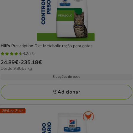
Hill's
Prescription Diet Metabolic ração para gatos
4.7
(45)
4.7
Preço
24.89€
-
235.18€
estrelas
9.80€
Desde 9.80€ / kg
de
com
por
24.89€
8 opções de peso
45
kg
a
avaliações
235.18€
Adicionar
-25% na 2ª un.