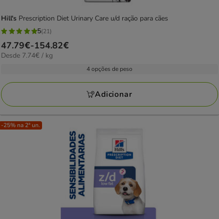
Hill's
Prescription Diet Urinary Care u/d ração para cães
5
(21)
5
Preço
47.79€
-
154.82€
estrelas
7.74€
Desde 7.74€ / kg
de
com
por
47.79€
4 opções de peso
21
kg
a
avaliações
154.82€
Adicionar
-25% na 2ª un.