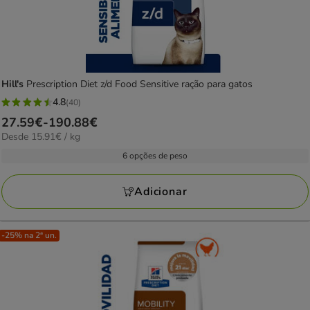
Hill's
Prescription Diet z/d Food Sensitive ração para gatos
4.8
(40)
4.8
Preço
27.59€
-
190.88€
estrelas
15.91€
Desde 15.91€ / kg
de
com
por
27.59€
6 opções de peso
40
kg
a
avaliações
190.88€
Adicionar
-25% na 2ª un.