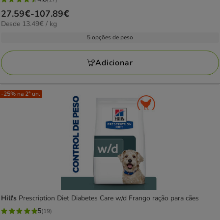
4.8
Preço
27.59€
-
107.89€
estrelas
13.49€
Desde 13.49€ / kg
de
com
por
27.59€
5 opções de peso
17
KG
a
avaliações
107.89€
Adicionar
-25% na 2ª un.
Hill's
Prescription Diet Diabetes Care w/d Frango ração para cães
5
(19)
5