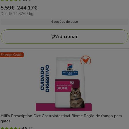
4.5
Preço
5.59€
-
244.17€
estrelas
14.37€
Desde 14.37€ / kg
de
com
por
5.59€
4 opções de peso
2
kg
a
avaliações
244.17€
Adicionar
Entrega Grátis
Hill's
Prescription Diet Gastrointestinal Biome Ração de frango para
gatos
4.8
(17)