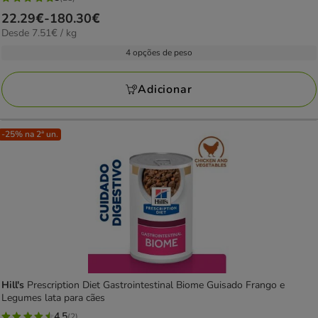
5
Preço
22.29€
-
180.30€
estrelas
7.51€
Desde 7.51€ / kg
de
com
por
22.29€
4 opções de peso
21
kg
a
avaliações
180.30€
Adicionar
-25% na 2ª un.
Hill's
Prescription Diet Gastrointestinal Biome Guisado Frango e
Legumes lata para cães
4.5
(2)