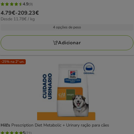
4.9
(9)
4.9
Preço
4.79€
-
209.23€
estrelas
11.78€
Desde 11.78€ / kg
de
com
por
4.79€
4 opções de peso
9
kg
a
avaliações
209.23€
Adicionar
-25% na 2ª un.
Hill's
Prescription Diet Metabolic + Urinary ração para cães
5
(21)