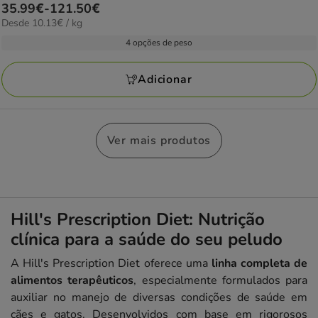
Preço
35.99€
-
121.50€
estrelas
10.13€
Desde 10.13€ / kg
de
com
por
35.99€
4 opções de peso
4
kg
a
avaliações
121.50€
Adicionar
Ver mais produtos
Hill's Prescription Diet: Nutrição
clínica para a saúde do seu peludo
A Hill's Prescription Diet oferece uma
linha completa de
alimentos terapêuticos
, especialmente formulados para
auxiliar no manejo de diversas condições de saúde em
cães e gatos. Desenvolvidos com base em rigorosos