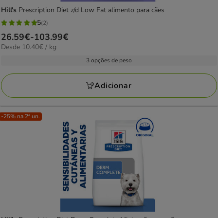
Hill's
Prescription Diet z/d Low Fat alimento para cães
5
(2)
5
Preço
26.59€
-
103.99€
estrelas
10.40€
Desde 10.40€ / kg
de
com
por
26.59€
3 opções de peso
2
KG
a
avaliações
103.99€
Adicionar
-25% na 2ª un.