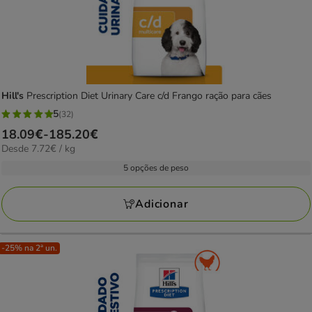
Hill's
Prescription Diet Urinary Care c/d Frango ração para cães
5
(32)
5
Preço
18.09€
-
185.20€
estrelas
7.72€
Desde 7.72€ / kg
de
com
por
18.09€
5 opções de peso
32
kg
a
avaliações
185.20€
Adicionar
-25% na 2ª un.