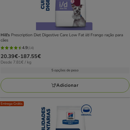
Hill's
Prescription Diet Digestive Care Low Fat i/d Frango ração para
cães
4.9
(14)
4.9
Preço
20.39€
-
187.55€
estrelas
7.81€
Desde 7.81€ / kg
de
com
por
20.39€
5 opções de peso
14
kg
a
avaliações
187.55€
Adicionar
Entrega Grátis