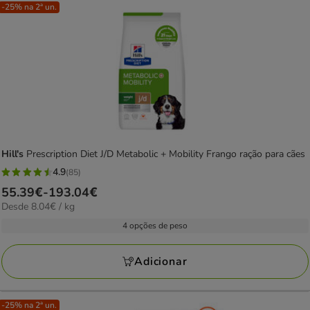
-25% na 2ª un.
Hill's
Prescription Diet J/D Metabolic + Mobility Frango ração para cães
4.9
(85)
4.9
Preço
55.39€
-
193.04€
estrelas
8.04€
Desde 8.04€ / kg
de
com
por
55.39€
4 opções de peso
85
kg
a
avaliações
193.04€
Adicionar
-25% na 2ª un.