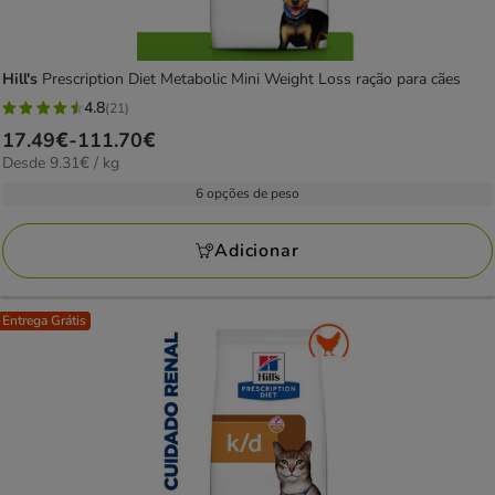
Hill's
Prescription Diet Metabolic Mini Weight Loss ração para cães
4.8
(21)
4.8
Preço
17.49€
-
111.70€
estrelas
9.31€
Desde 9.31€ / kg
de
com
por
17.49€
6 opções de peso
21
kg
a
avaliações
111.70€
Adicionar
Entrega Grátis