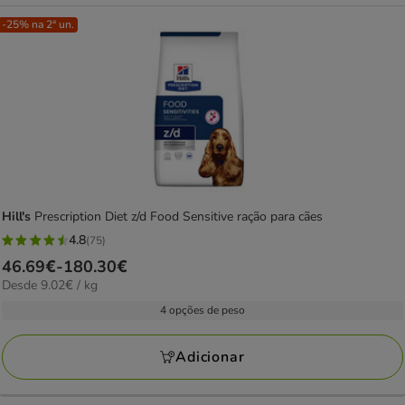
-25% na 2ª un.
Hill's
Prescription Diet z/d Food Sensitive ração para cães
4.8
(75)
4.8
Preço
46.69€
-
180.30€
estrelas
9.02€
Desde 9.02€ / kg
de
com
por
46.69€
4 opções de peso
75
kg
a
avaliações
180.30€
Adicionar