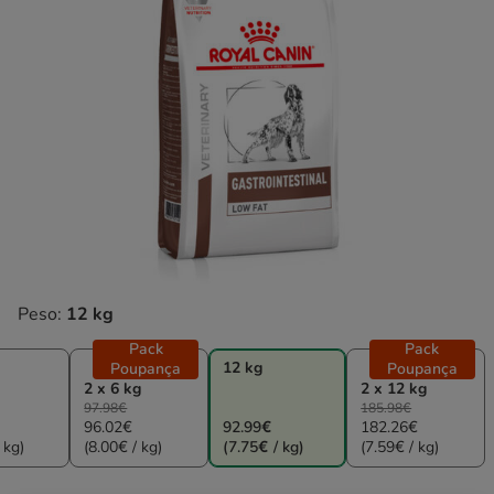
Peso:
12 kg
Pack
Pack
12 kg
Poupança
Poupança
2 x 6 kg
2 x 12 kg
97.98€
185.98€
96.02€
92.99€
182.26€
 kg)
(8.00€ / kg)
(7.75€ / kg)
(7.59€ / kg)