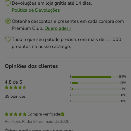
Devoluções em loja grátis até 14 dias.
Politica de Devoluções
Obtenha descontos e presentes em cada compra com
Premium Club.
Quero aderir
Tudo o que seu patudo precisa, com mais de 11.000
produtos no nosso catálogo.
Opiniões dos clientes
84% das pessoas avaliaram com 5 estrelas, 13% das pessoa
5
84%
4.8 de 5
4
13%
3
3%
2
0%
39 opiniões
1
0%
Compra verificada
Por Felix R. dia 27 de maio de 2026