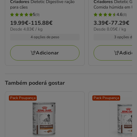
Criadores
Dietetic Digestive ração
Criadores
Dietetic Gas
para cães
Comida húmida em lata
5
4.6
(9)
(8)
5
4.6
Preço
19.99€
-
115.88€
Preço
3.39€
-
77.29€
estrelas
estrelas
4.83€
8.05€
Desde 4.83€ / kg
Desde 8.05€ / kg
de
de
com
com
por
por
19.99€
3.39€
4 opções de peso
3 opções de 
9
8
kg
kg
a
a
avaliações
avaliações
115.88€
77.29€
Adicionar
Adicio
Também poderá gostar
Pack Poupança
Pack Poupança