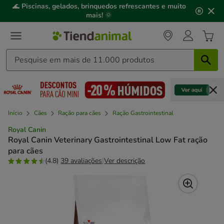
2
🌊
Piscinas, gelados, brinquedos refrescantes e muito
de
mais!
🌞
3,
mensagem,
Início
Cães
Ração para cães
Ração Gastrointestinal
Royal Canin
Royal Canin Veterinary Gastrointestinal Low Fat ração
para cães
(4.8)
39 avaliações
|
Ver descrição