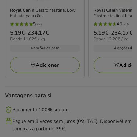
Royal Canin
Gastrointestinal Low
Royal Canin
Veterinar
Fat lata para cães
Gastrointestinal lata p
5
4.9
(22)
(28)
5
4.9
Preço
5.19€
-
234.17€
Preço
5.19€
-
234.17€
estrelas
estrelas
11.62€
12.20€
Desde 11.62€ / kg
Desde 12.20€ / kg
de
de
com
com
por
por
5.19€
5.19€
4 opções de peso
4 opções de 
22
28
kg
kg
a
a
avaliações
avaliações
234.17€
234.17€
Adicionar
Adicio
Vantagens para si
Pagamento 100% seguro.
Pague em 3 vezes sem juros (0% TAE). Disponivél em
compras a partir de 35€.