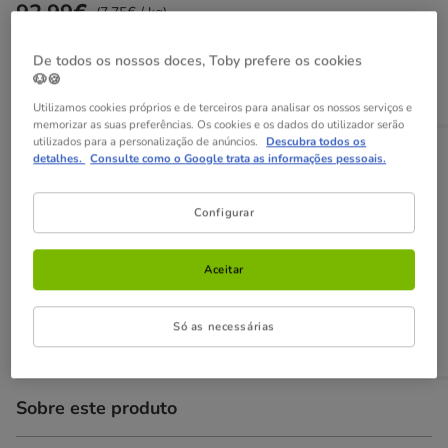
92.99€
Preço 92.99€, 7.75 EUR por kg
(7.75€ / kg)
De todos os nossos doces, Toby prefere os cookies
Adicionar ao carrinho
🐶🍪
Utilizamos cookies próprios e de terceiros para analisar os nossos serviços e
memorizar as suas preferências. Os cookies e os dados do utilizador serão
utilizados para a personalização de anúncios.
Descubra todos os
Opções de envio
Ver detalhes
detalhes.
Consulte como o Google trata as informações pessoais.
Recolha em loja com Click & Collect
Disponível
Configurar
Poderá recolher a sua encomenda em 2h em lojas
selecionadas
GRÁTIS,
com presente!
Aceitar
Envio ao domicílio
Disponível
Só as necessárias
Entrega entre
1-3 dias úteis
GRÁTIS
a partir de 49€
Sobre este produto