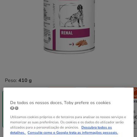
Peso:
410 g
Pack
Pack
P
410 g
Poupança
Poupança
Pou
12 latas x 410
24 latas x 410
48 lata
De todos os nossos doces, Toby prefere os cookies
g
g
g
🐶🍪
69.48€
138.96€
277.92€
5.79€
68.09€
133.40€
261.24
Utilizamos cookies próprios e de terceiros para analisar os nossos serviços e
memorizar as suas preferências. Os cookies e os dados do utilizador serão
(14.12€ / kg)
(13.84€ / kg)
(13.56€ / kg)
(13.27€ 
utilizados para a personalização de anúncios.
Descubra todos os
detalhes.
Consulte como o Google trata as informações pessoais.