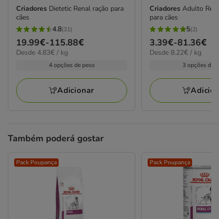
Criadores
Dietetic Renal ração para
Criadores
Adulto Reco
cães
para cães
4.8
5
(31)
(2)
4.8
5
Preço
19.99€
-
115.88€
Preço
3.39€
-
81.36€
estrelas
estrelas
4.83€
8.22€
Desde 4.83€ / kg
Desde 8.22€ / kg
de
de
com
com
por
por
19.99€
3.39€
4 opções de peso
3 opções de 
31
2
kg
kg
a
a
avaliações
avaliações
115.88€
81.36€
Adicionar
Adicio
Também poderá gostar
Pack Poupança
Pack Poupança