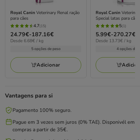
Royal Canin
Veterinary Renal ração
Royal Canin
Veterinar
para cães
Special latas para cães
4.7
5
(15)
(1)
4.7
5
Preço
24.79€
-
187.16€
Preço
5.99€
-
270.27€
estrelas
estrelas
6.68€
13.73€
Desde 6.68€ / kg
Desde 13.73€ / kg
de
de
com
com
por
por
24.79€
5.99€
5 opções de peso
4 opções de 
15
1
kg
kg
a
a
avaliações
avaliações
187.16€
270.27€
Adicionar
Adicio
Vantagens para si
Pagamento 100% seguro.
Pague em 3 vezes sem juros (0% TAE). Disponivél em
compras a partir de 35€.