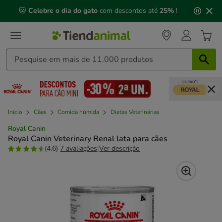
2
🐱
Celebre o dia do gato
com descontos até
25%
!
de
3,
mensagem,
Início
Cães
Comida húmida
Dietas Veterinárias
Royal Canin
Royal Canin Veterinary Renal lata para cães
(4.6)
7 avaliações
|
Ver descrição