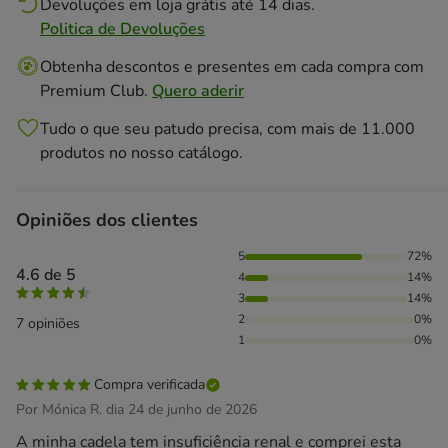
Devoluções em loja grátis até 14 dias.
Politica de Devoluções
Obtenha descontos e presentes em cada compra com
Premium Club.
Quero aderir
Tudo o que seu patudo precisa, com mais de 11.000
produtos no nosso catálogo.
Opiniões dos clientes
72% das pessoas avaliaram com 5 estrelas, 14% das pessoa
5
72%
4.6 de 5
4
14%
3
14%
2
0%
7 opiniões
1
0%
Compra verificada
Por Mónica R. dia 24 de junho de 2026
A minha cadela tem insuficiência renal e comprei esta