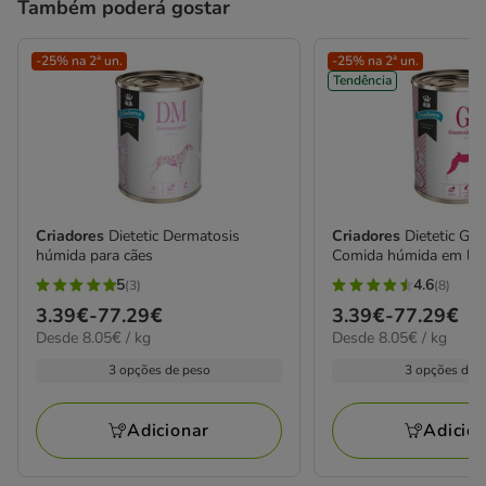
Também poderá gostar
-25% na 2ª un.
-25% na 2ª un.
Tendência
Criadores
Dietetic Dermatosis
Criadores
Dietetic Gas
húmida para cães
Comida húmida em lata
5
4.6
(3)
(8)
5
4.6
Preço
3.39€
-
77.29€
Preço
3.39€
-
77.29€
estrelas
estrelas
8.05€
8.05€
Desde 8.05€ / kg
Desde 8.05€ / kg
de
de
com
com
por
por
3.39€
3.39€
3 opções de peso
3 opções de 
3
8
kg
kg
a
a
avaliações
avaliações
77.29€
77.29€
Adicionar
Adicio