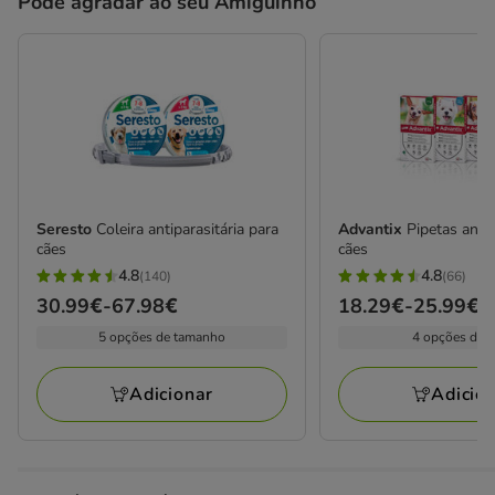
Pode agradar ao seu Amiguinho
Seresto
Coleira antiparasitária para
Advantix
Pipetas anti
cães
cães
4.8
4.8
(140)
(66)
4.8
4.8
Preço
30.99€
-
67.98€
Preço
18.29€
-
25.99€
estrelas
estrelas
de
de
5 opções de tamanho
4 opções de 
com
com
30.99€
18.29€
140
66
a
a
avaliações
avaliações
Adicionar
Adicio
67.98€
25.99€