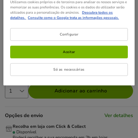
Utilizamos cookies próprios e de terceiros para analisar os nossos serviços e
memorizar as suas preferências. Os cookies e os dados do utilizador serão
Não perca estas promoções!
utilizados para a personalização de anúncios.
Descubra todos os
detalhes.
Consulte como o Google trata as informações pessoais.
4 húmidos grátis
4 latas de alimento húmido grátis na
compra de uma seleção de ração da Criadores Dietetic para
Configurar
cão.
Ver condições
Aceitar
-25% na 2ª un
Com cupão numa seleção de alimentação,
higiene e acessórios.
Ver condições
Cupão:
SUPER25
Copiar
Só as necessárias
Adicionar ao carrinho
Opções de envio
Ver detalhes
Recolha em loja com Click & Collect
Disponível
Poderá recolher a sua encomenda em 2h em lojas