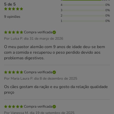
100% das pessoas avaliaram com 5 estrelas,
5 de 5
4
0%
3
0%
2
0%
9 opiniões
1
0%
Compra verificada
Por Luísa P. dia 31 de março de 2026
O meu pastor alemão com 9 anos de idade deu-se bem
com a comida e recuperou o peso perdido devido aos
problemas digestivos.
Compra verificada
Por Maria Laura P. dia 8 de dezembro de 2025
Os cães gostam da ração e eu gosto da relação qualidade
preço
Compra verificada
Por Vanessa M. dia 19 de setembro de 2025