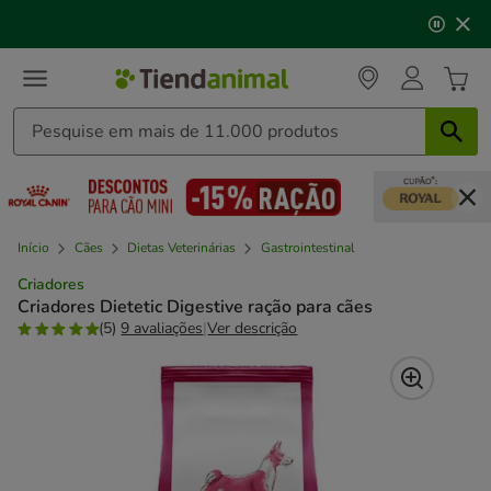
2
🐱
Celebre o dia do gato
com descontos até
25%
!
de
3,
mensagem,
Início
Cães
Dietas Veterinárias
Gastrointestinal
Criadores
Criadores Dietetic Digestive ração para cães
(5)
9 avaliações
|
Ver descrição