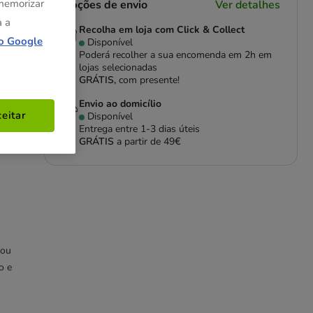
 memorizar
Opções de envio
Ver detalhes
a a
Recolha em loja com Click & Collect
o Google
Disponível
Poderá recolher a sua encomenda em 2h em
lojas selecionadas
GRÁTIS,
com presente!
Envio ao domicílio
eitar
Disponível
Entrega entre
1-3 dias úteis
GRÁTIS
a partir de 49€
 ou
o e