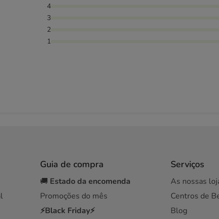
4
3
2
1
Guia de compra
Serviços
🚚
Estado da encomenda
As nossas loj
l
Promoções do mês
Centros de B
⚡Black Friday⚡
Blog