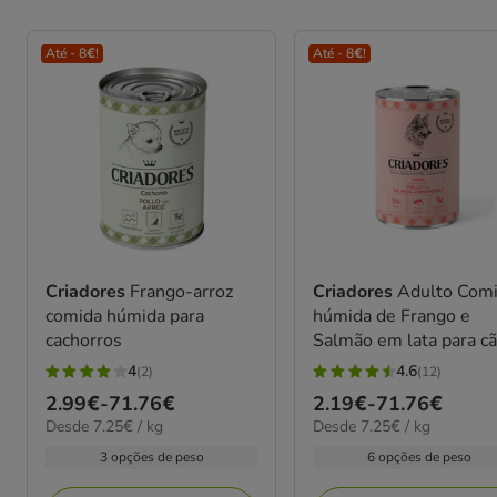
Até - 8€!
Até - 8€!
Criadores
Frango-arroz
Criadores
Adulto Com
comida húmida para
húmida de Frango e
cachorros
Salmão em lata para c
4
4.6
(2)
(12)
4
4.6
Preço
2.99€
-
71.76€
Preço
2.19€
-
71.76€
estrelas
estrelas
7.25€
7.25€
Desde 7.25€ / kg
Desde 7.25€ / kg
de
de
com
com
por
por
2.99€
2.19€
3 opções de peso
6 opções de peso
2
12
kg
kg
a
a
avaliações
avaliações