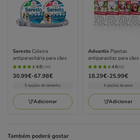
Seresto
Coleira
Advantix
Pipetas
antiparasitária para cães
antiparasitas para cães
4.8
4.8
(140)
(66)
4.8
4.8
Preço
30.99€
-
67.98€
Preço
18.29€
-
25.99€
estrelas
estrelas
de
de
com
com
5 opções de tamanho
4 opções de peso
30.99€
18.29€
140
66
a
a
avaliações
avaliações
Adicionar
Adicionar
67.98€
25.99€
Também poderá gostar