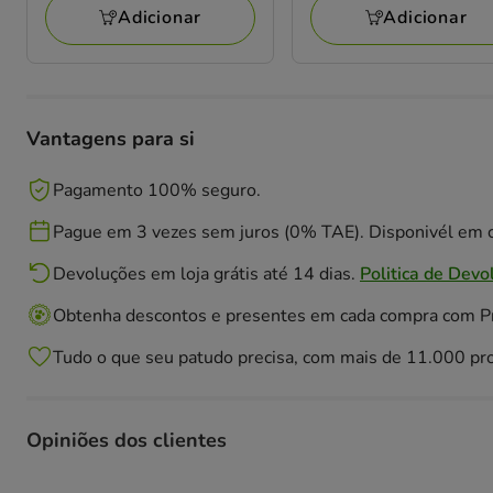
71.76€
71.76€
Adicionar
Adicionar
Vantagens para si
Pagamento 100% seguro.
Pague em 3 vezes sem juros (0% TAE). Disponivél em c
Devoluções em loja grátis até 14 dias.
Politica de Devo
Obtenha descontos e presentes em cada compra com 
Tudo o que seu patudo precisa, com mais de 11.000 pr
Opiniões dos clientes
100% das pessoas avaliaram com 5 estrelas,