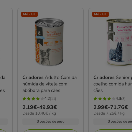
Até - 8€!
Até - 8€!
ida
Criadores
Adulto Comida
Criadores
Senior 
húmida de vitela com
coelho comida hú
ães
abóbora para cães
cães
4.2
4.3
(11)
(3)
4.2
4.3
Preço
2.19€
-
49.93€
Preço
2.99€
-
71.76€
estrelas
estrelas
10.40€
7.25€
Desde 10.40€ / kg
Desde 7.25€ / kg
de
de
com
com
por
por
2.19€
2.99€
3 opções de peso
3 opções de p
11
3
kg
kg
a
a
avaliações
avaliações