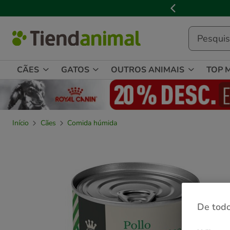
2
de
3,
mensagem,
CÃES
GATOS
OUTROS ANIMAIS
TOP 
Início
Cães
Comida húmida
De todo