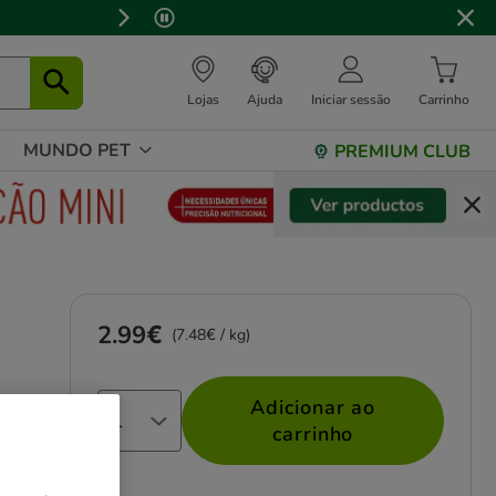
Lojas
Ajuda
Iniciar sessão
Carrinho
MUNDO PET
PREMIUM CLUB
2.99€
Preço 2.99€, 7.48 EUR por kg
(7.48€ / kg)
Adicionar ao
carrinho