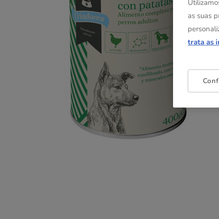
Utilizamo
as suas p
personali
trata as 
Conf