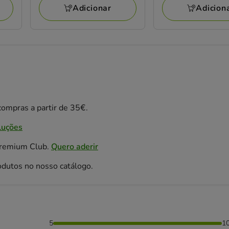
49.93€
71.76€
Adicionar
Adicion
ompras a partir de 35€.
luções
Premium Club.
Quero aderir
odutos no nosso catálogo.
5
1