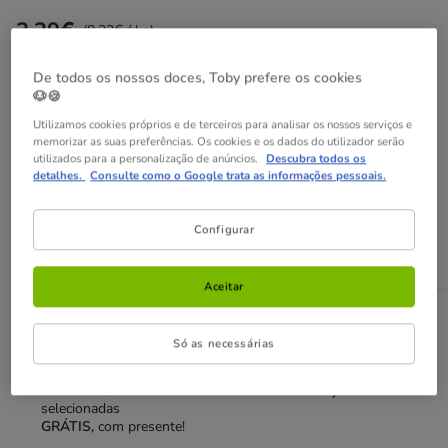
3.29€
Preço 3.29€, 8.23 EUR por kg
(8.23€ / kg)
Não perca estas promoções!
De todos os nossos doces, Toby prefere os cookies
🐶🍪
-25% na 2ª un
Com cupão numa seleção de alimentação,
Utilizamos cookies próprios e de terceiros para analisar os nossos serviços e
memorizar as suas preferências. Os cookies e os dados do utilizador serão
higiene e acessórios.
Ver condições
utilizados para a personalização de anúncios.
Descubra todos os
Cupão:
SUPER25
Copiar
detalhes.
Consulte como o Google trata as informações pessoais.
Configurar
Adicionar ao carrinho
Aceitar
Opções de envio
Ver detalhes
Só as necessárias
Recolha em loja com Click & Collect
Disponível
Poderá recolher a sua encomenda em 2h em lojas
selecionadas
GRÁTIS,
com presente!