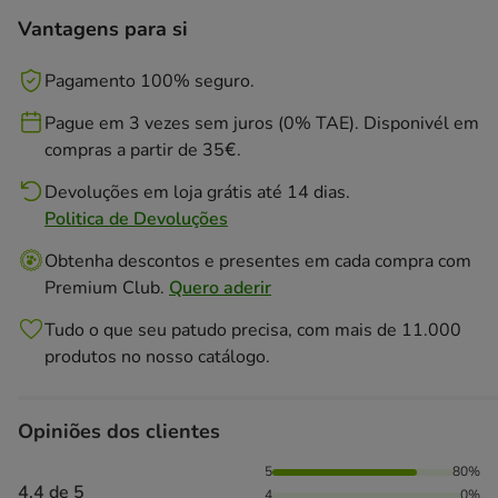
Vantagens para si
Pagamento 100% seguro.
Pague em 3 vezes sem juros (0% TAE). Disponivél em
compras a partir de 35€.
Devoluções em loja grátis até 14 dias.
Politica de Devoluções
Obtenha descontos e presentes em cada compra com
Premium Club.
Quero aderir
Tudo o que seu patudo precisa, com mais de 11.000
produtos no nosso catálogo.
Opiniões dos clientes
80% das pessoas avaliaram com 5 estrelas, 10% das pessoa
5
80%
4.4 de 5
4
0%