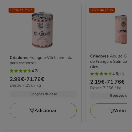
-25% na 2ª un.
-25% na 2ª un.
Criadores
Adulto Com
Criadores
Frango e Vitela em lata
de Frango e Salmão em
para cachorros
cães
4.7
(3)
4.7
4.6
(12)
4.6
Preço
2.99€
-
71.76€
estrelas
Preço
2.19€
-
71.76€
estrelas
7.25€
Desde 7.25€ / kg
de
7.25€
com
Desde 7.25€ / kg
de
por
com
2.99€
por
3 opções de peso
3
2.19€
kg
6 opções de 
12
kg
a
avaliações
a
avaliações
71.76€
71.76€
Adicionar
Adicio