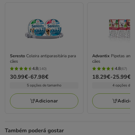
Seresto
Coleira antiparasitária para
Advantix
Pipetas anti
cães
cães
4.8
4.8
(140)
(67)
4.8
4.8
Preço
30.99€
-
67.98€
Preço
18.29€
-
25.99€
estrelas
estrelas
de
de
5 opções de tamanho
4 opções de 
com
com
30.99€
18.29€
140
67
a
a
avaliações
avaliações
Adicionar
Adicio
67.98€
25.99€
Também poderá gostar