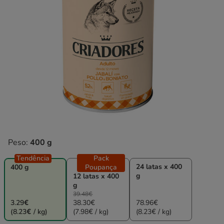
Peso:
400 g
Tendência
Pack
24 latas x 400
400 g
Poupança
g
12 latas x 400
g
39.48€
3.29€
38.30€
78.96€
(8.23€ / kg)
(7.98€ / kg)
(8.23€ / kg)