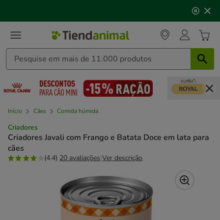
2
🐱
Celebre o dia do gato
com descontos até
25%
!
de
3,
mensagem,
Início
Cães
Comida húmida
Criadores
Criadores Javali com Frango e Batata Doce em lata para
cães
(4.4)
20 avaliações
|
Ver descrição