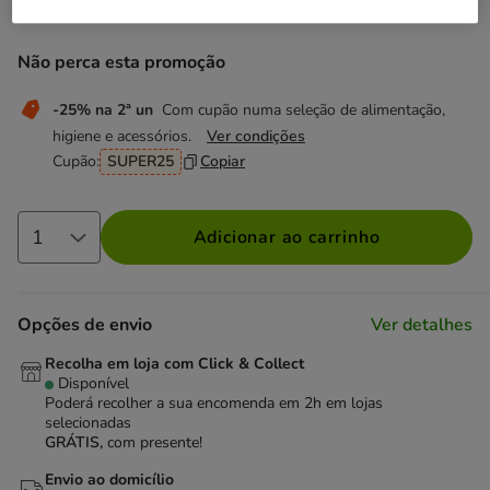
2.99€
Preço 2.99€, 7.48 EUR por kg
(7.48€ / kg)
Não perca esta promoção
-25% na 2ª un
Com cupão numa seleção de alimentação,
higiene e acessórios.
Ver condições
Cupão:
SUPER25
Copiar
Adicionar ao carrinho
Opções de envio
Ver detalhes
Recolha em loja com Click & Collect
Disponível
Poderá recolher a sua encomenda em 2h em lojas
selecionadas
GRÁTIS,
com presente!
Envio ao domicílio