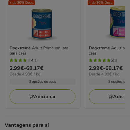
+ de 30% Desc.
+ de 30% Desc.
Dogxtreme
Adult Porco em lata
Dogxtreme
Adult peru
para cães
cães
4
5
(1)
(1)
4
5
Preço
2.99€
-
68.17€
Preço
2.99€
-
68.17€
estrelas
estrelas
4.98€
4.98€
Desde 4.98€ / kg
Desde 4.98€ / kg
de
de
com
com
por
por
2.99€
2.99€
3 opções de peso
3 opções de 
1
1
kg
kg
a
a
avaliações
avaliações
68.17€
68.17€
Adicionar
Adicio
Vantagens para si