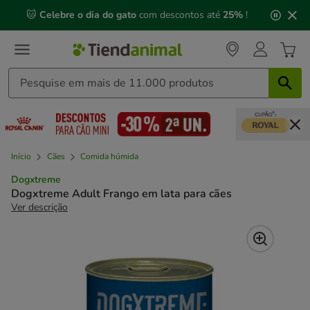
2
🐱
Celebre o dia do gato
com descontos até
25%
!
de
3,
mensagem,
Início
Cães
Comida húmida
Dogxtreme
Dogxtreme Adult Frango em lata para cães
Ver descrição