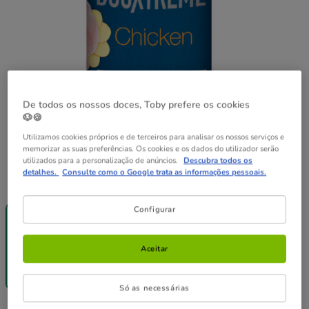
De todos os nossos doces, Toby prefere os cookies
🐶🍪
Utilizamos cookies próprios e de terceiros para analisar os nossos serviços e
memorizar as suas preferências. Os cookies e os dados do utilizador serão
utilizados para a personalização de anúncios.
Descubra todos os
detalhes.
Consulte como o Google trata as informações pessoais.
Peso:
400 g
-25% na 2ª
+ de 30%
Pack
Configurar
un.
Desc.
Poupança
400 g
12 latas x 400
24 latas x 400
g
g
Aceitar
35.88€
71.76€
2.99€
23.92€
68.17€
(7.48€ / kg)
(4.98€ / kg)
(7.10€ / kg)
Só as necessárias