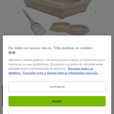
De todos os nossos doces, Toby prefere os cookies
🐶🍪
Utilizamos cookies próprios e de terceiros para analisar os nossos serviços e
memorizar as suas preferências. Os cookies e os dados do utilizador serão
utilizados para a personalização de anúncios.
Descubra todos os
detalhes.
Consulte como o Google trata as informações pessoais.
Guia de tamanhos
Medidas:
49.84 x 37.95 x 13.72 cm
Sem Stock
Configurar
49.84 x 37.95 x 13.72
cm
10.99€
Aceitar
7.99€