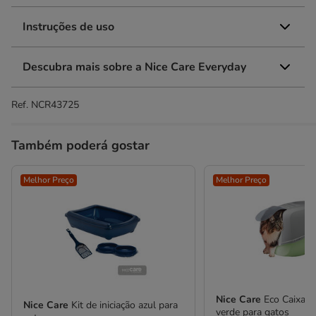
Instruções de uso
Descubra mais sobre a Nice Care Everyday
Ref.
NCR43725
Também poderá gostar
Melhor Preço
Melhor Preço
Nice Care
Eco Caixa d
Nice Care
Kit de iniciação azul para
verde para gatos