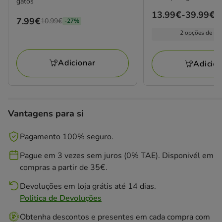
gatos
Preço
13.99€
-
39.99€
Preço
7.99€
10.99€
-27%
de
anterior
2 opções de me
13.99€
10.99€,
a
está
39.99€
Adicionar
Adicio
a
poupar
27%,
preço
Vantagens para si
final
7.99€
Pagamento 100% seguro.
Pague em 3 vezes sem juros (0% TAE). Disponivél em
compras a partir de 35€.
Devoluções em loja grátis até 14 dias.
Politica de Devoluções
Obtenha descontos e presentes em cada compra com