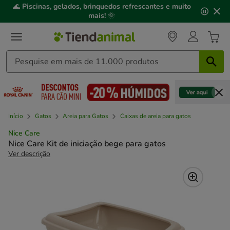
2
🌊
Piscinas, gelados, brinquedos refrescantes e muito
de
mais!
🌞
3,
mensagem,
Início
Gatos
Areia para Gatos
Caixas de areia para gatos
Nice Care
Nice Care Kit de iniciação bege para gatos
Ver descrição