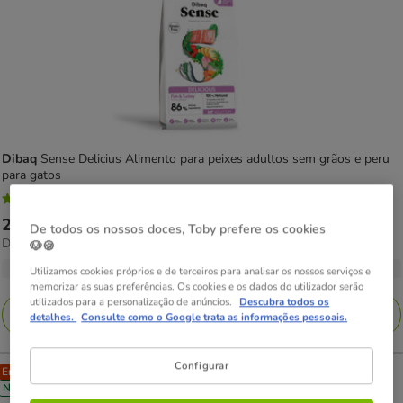
Dibaq
Sense Delicius Alimento para peixes adultos sem grãos e peru
para gatos
5
(1)
5
Preço
22.39€
-
56.99€
estrelas
De todos os nossos doces, Toby prefere os cookies
9.50€
Desde 9.50€ / kg
de
🐶🍪
com
por
22.39€
2 opções de peso
1
Utilizamos cookies próprios e de terceiros para analisar os nossos serviços e
KG
a
memorizar as suas preferências. Os cookies e os dados do utilizador serão
avaliações
utilizados para a personalização de anúncios.
Descubra todos os
56.99€
Adicionar
detalhes.
Consulte como o Google trata as informações pessoais.
Configurar
Entrega Grátis
Novidade