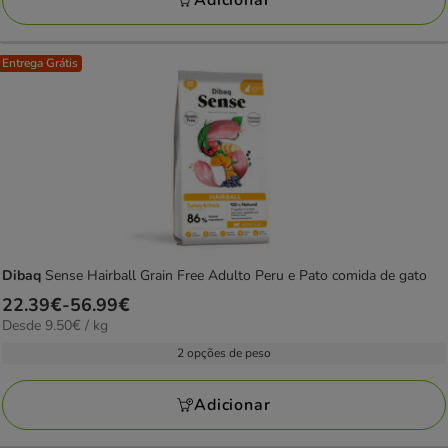
Adicionar
Entrega Grátis
Dibaq
Sense Hairball Grain Free Adulto Peru e Pato comida de gato
Preço
22.39€
-
56.99€
9.50€
Desde 9.50€ / kg
de
por
22.39€
2 opções de peso
KG
a
56.99€
Adicionar