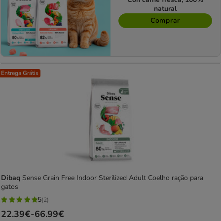
natural
Comprar
Entrega Grátis
Dibaq
Sense Grain Free Indoor Sterilized Adult Coelho ração para
gatos
5
(2)
5
Preço
22.39€
-
66.99€
estrelas