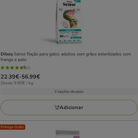
Dibaq
Sense Ração para gatos adultos sem grãos esterilizados com
frango e pato
5
(1)
5
Preço
22.39€
-
56.99€
estrelas
9.50€
Desde 9.50€ / kg
de
com
por
22.39€
2 opções de peso
1
KG
a
avaliações
56.99€
Adicionar
Entrega Grátis