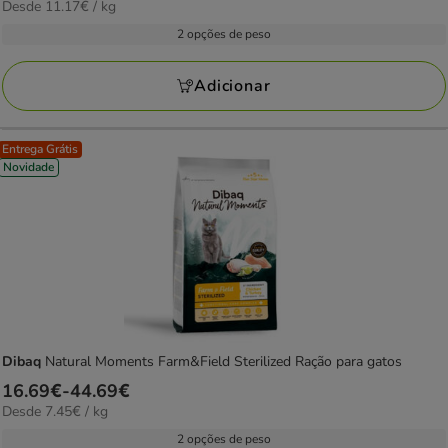
11.17€
Desde 11.17€ / kg
de
com
por
22.39€
2 opções de peso
2
KG
a
avaliações
66.99€
Adicionar
Entrega Grátis
Novidade
Dibaq
Natural Moments Farm&Field Sterilized Ração para gatos
Preço
16.69€
-
44.69€
7.45€
Desde 7.45€ / kg
de
por
16.69€
2 opções de peso
KG