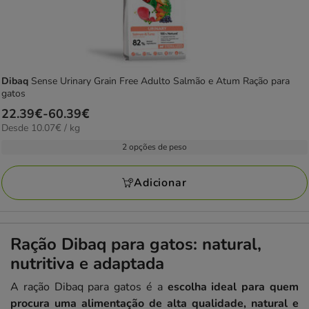
Dibaq
Sense Urinary Grain Free Adulto Salmão e Atum Ração para
gatos
Preço
22.39€
-
60.39€
10.07€
Desde 10.07€ / kg
de
por
22.39€
2 opções de peso
KG
a
60.39€
Adicionar
Ração Dibaq para gatos: natural,
nutritiva e adaptada
A ração Dibaq para gatos é a
escolha ideal para quem
procura uma alimentação de alta qualidade, natural e