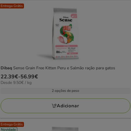
Entrega Grátis
Dibaq
Sense Grain Free Kitten Peru e Salmão ração para gatos
Preço
22.39€
-
56.99€
9.50€
Desde 9.50€ / kg
de
por
22.39€
2 opções de peso
KG
a
56.99€
Adicionar
Entrega Grátis
Novidade