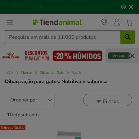
3
📅 Compre até às
13h00
e receba a sua encomenda no
de
próximo dia útil
⏰
3,
mensagem,
Início
Marcas
Dibaq
Gato
Ração
Dibaq ração para gatos: Nutritiva e saborosa
Filtros
10 Resultados
Entrega Grátis