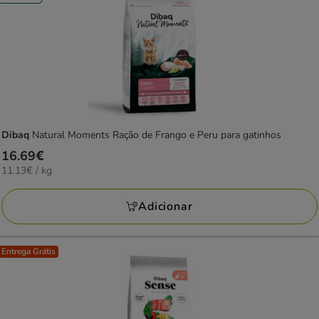
Dibaq
Natural Moments Ração de Frango e Peru para gatinhos
Preço
16.69€
11.13€
11.13€ / kg
16.69€
por
KG
Adicionar
Entrega Grátis