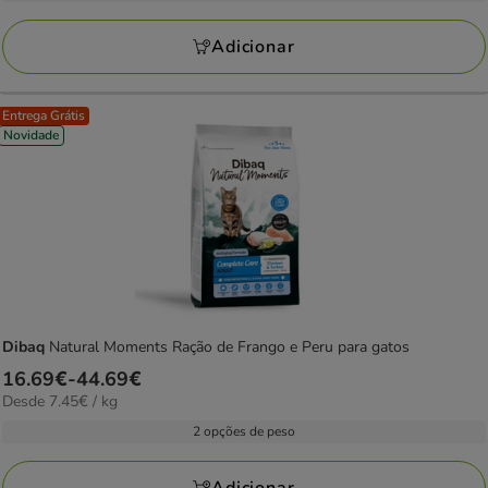
a
44.69€
Adicionar
Entrega Grátis
Novidade
Dibaq
Natural Moments Ração de Frango e Peru para gatos
Preço
16.69€
-
44.69€
7.45€
Desde 7.45€ / kg
de
por
16.69€
2 opções de peso
KG
a
44.69€