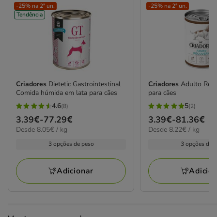
-25% na 2ª un.
-25% na 2ª un.
Tendência
Criadores
Dietetic Gastrointestinal
Criadores
Adulto Reco
Comida húmida em lata para cães
para cães
4.6
5
(8)
(2)
4.6
5
Preço
3.39€
-
77.29€
Preço
3.39€
-
81.36€
estrelas
estrelas
8.05€
8.22€
Desde 8.05€ / kg
Desde 8.22€ / kg
de
de
com
com
por
por
3.39€
3.39€
3 opções de peso
3 opções de 
8
2
kg
kg
a
a
avaliações
avaliações
77.29€
81.36€
Adicionar
Adicio