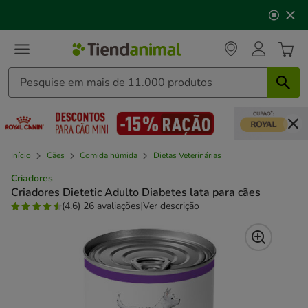
2
🐱
Celebre o dia do gato
com descontos até
25%
!
de
3,
mensagem,
Início
Cães
Comida húmida
Dietas Veterinárias
Criadores
Criadores Dietetic Adulto Diabetes lata para cães
(4.6)
26 avaliações
|
Ver descrição