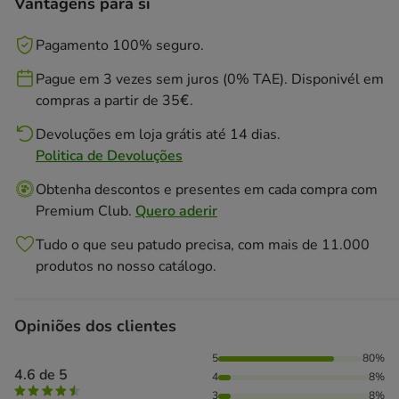
Vantagens para si
Pagamento 100% seguro.
Pague em 3 vezes sem juros (0% TAE). Disponivél em
compras a partir de 35€.
Devoluções em loja grátis até 14 dias.
Politica de Devoluções
Obtenha descontos e presentes em cada compra com
Premium Club.
Quero aderir
Tudo o que seu patudo precisa, com mais de 11.000
produtos no nosso catálogo.
Opiniões dos clientes
80% das pessoas avaliaram com 5 estrelas, 8% das pessoas 
5
80%
4.6 de 5
4
8%
3
8%