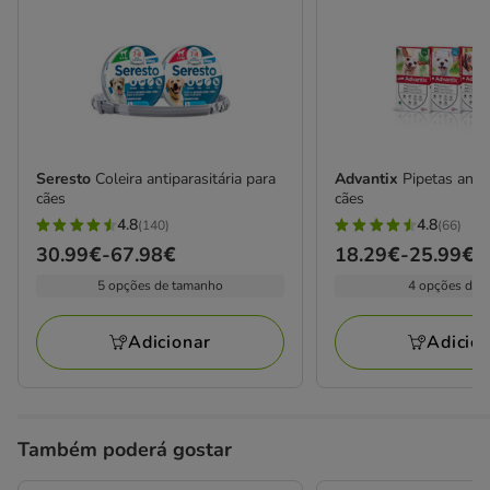
Seresto
Coleira antiparasitária para
Advantix
Pipetas anti
cães
cães
4.8
4.8
(140)
(66)
4.8
4.8
Preço
30.99€
-
67.98€
Preço
18.29€
-
25.99€
estrelas
estrelas
de
de
5 opções de tamanho
4 opções de 
com
com
30.99€
18.29€
140
66
a
a
avaliações
avaliações
Adicionar
Adicio
67.98€
25.99€
Também poderá gostar