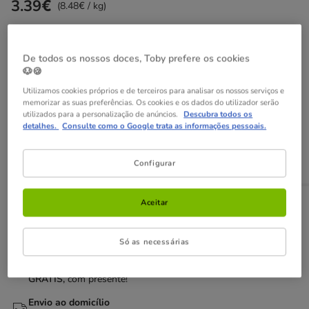
3.39€
Preço 3.39€, 8.48 EUR por kg
(8.48€ / kg)
Não perca estas promoções!
De todos os nossos doces, Toby prefere os cookies
-25% na 2ª un
Com cupão numa seleção de alimentação,
🐶🍪
higiene e acessórios.
Ver condições
Utilizamos cookies próprios e de terceiros para analisar os nossos serviços e
Cupão:
SUPER25
Copiar
memorizar as suas preferências. Os cookies e os dados do utilizador serão
utilizados para a personalização de anúncios.
Descubra todos os
detalhes.
Consulte como o Google trata as informações pessoais.
Adicionar ao carrinho
Configurar
Aceitar
Opções de envio
Ver detalhes
Recolha em loja com Click & Collect
Disponível
Só as necessárias
Poderá recolher a sua encomenda em 2h em lojas
selecionadas
GRÁTIS,
com presente!
Envio ao domicílio