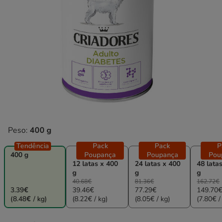
Peso:
400 g
Tendência
Pack
Pack
P
400 g
Poupança
Poupança
Pou
12 latas x 400
24 latas x 400
48 lata
g
g
g
40.68€
81.36€
162.72€
3.39€
39.46€
77.29€
149.70
(8.48€ / kg)
(8.22€ / kg)
(8.05€ / kg)
(7.80€ /