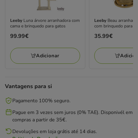
Leeby
Luna árvore arranhadora com
Leeby
Beau arranhado
cama e brinquedo para gatos
com brinquedo para g
Preço
99.99€
Preço
35.99€
99.99€
35.99€
Adicionar
Adicio
Vantagens para si
Pagamento 100% seguro.
Pague em 3 vezes sem juros (0% TAE). Disponivél em
compras a partir de 35€.
Devoluções em loja grátis até 14 dias.