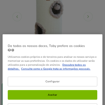
De todos os nossos doces, Toby prefere os cookies
🐶🍪
Utilizamos cookies próprios e de terceiros para analisar os nossos serviços e
memorizar as suas preferências. Os cookies e os dados do utilizador serão
utilizados para a personalização de anúncios.
Descubra todos os
detalhes.
Consulte como o Google trata as informações pessoais.
Guia de tamanhos
Medidas:
S (70 x 37 x 37 cm)
Configurar
😻-25%
😻-25%
compras
compras
+35€
+35€
Aceitar
S (70 x 37 x 37
M (100 x 40 x
cm)
40 cm)
79.99€
109.99€