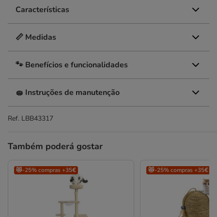
Características
📏 Medidas
🐾 Benefícios e funcionalidades
🧽 Instruções de manutenção
Ref.
LBB43317
Também poderá gostar
😻-25% compras +35€
😻-25% compras +35€