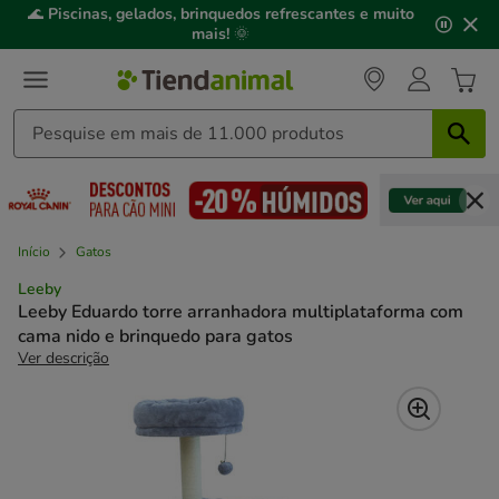
2
🌊
Piscinas, gelados, brinquedos refrescantes e muito
de
mais!
🌞
3,
mensagem,
Início
Gatos
Leeby
Leeby Eduardo torre arranhadora multiplataforma com
cama nido e brinquedo para gatos
Ver descrição