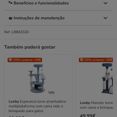
🐾 Benefícios e funcionalidades
🧽 Instruções de manutenção
Ref.
LBB43320
Também poderá gostar
😻-25% compras +35€
😻-25% compras +35€
Leeby
Esperanza torre arranhadora
Leeby
Marcelo torre a
multiplataforma com cama nido e
com cama e brinquedo
brinquedo para gatos
Preço
49.99€