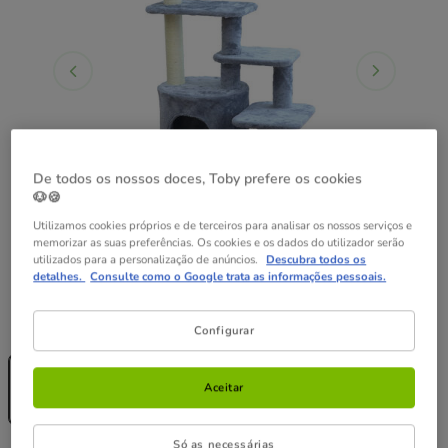
De todos os nossos doces, Toby prefere os cookies
🐶🍪
Utilizamos cookies próprios e de terceiros para analisar os nossos serviços e
memorizar as suas preferências. Os cookies e os dados do utilizador serão
utilizados para a personalização de anúncios.
Descubra todos os
detalhes.
Consulte como o Google trata as informações pessoais.
Guia de tamanhos
Medidas:
101.5 x 59 x 59 cm
Configurar
Sem Stock
101.5 x 59 x 59
Aceitar
cm
89.99€
Só as necessárias