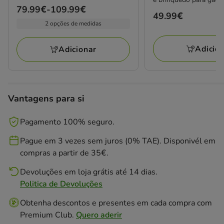
Preço
79.99€
-
109.99€
Preço
49.99€
de
2 opções de medidas
49.99€
79.99€
a
Adicio
Adicionar
109.99€
Vantagens para si
Pagamento 100% seguro.
Pague em 3 vezes sem juros (0% TAE). Disponivél em
compras a partir de 35€.
Devoluções em loja grátis até 14 dias.
Politica de Devoluções
Obtenha descontos e presentes em cada compra com
Premium Club.
Quero aderir