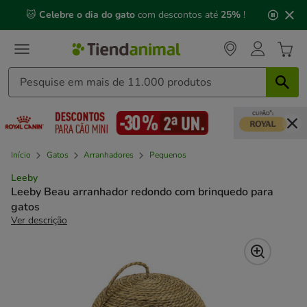
2
🐱
Celebre o dia do gato
com descontos até
25%
!
de
3,
mensagem,
Início
Gatos
Arranhadores
Pequenos
Leeby
Leeby Beau arranhador redondo com brinquedo para
gatos
Ver descrição