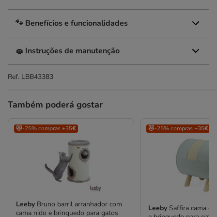
🐾 Benefícios e funcionalidades
🧽 Instruções de manutenção
Ref.
LBB43383
Também poderá gostar
😻-25% compras +35€
😻-25% compras +35€
Leeby
Bruno barril arranhador com
Leeby
Saffira cama c
cama nido e brinquedo para gatos
e brinquedo para gato