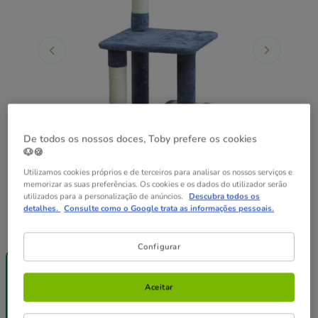
De todos os nossos doces, Toby prefere os cookies
🐶🍪
Utilizamos cookies próprios e de terceiros para analisar os nossos serviços e
memorizar as suas preferências. Os cookies e os dados do utilizador serão
utilizados para a personalização de anúncios.
Descubra todos os
detalhes.
Consulte como o Google trata as informações pessoais.
Guia de tamanhos
Medidas:
85.5 x 39 x 38 cm
Configurar
😻-25%
compras
+35€
Aceitar
85.5 x 39 x 38
cm
49.99€