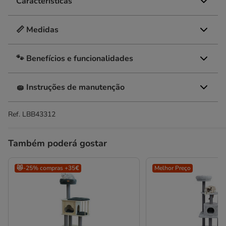
Características
📏 Medidas
🐾 Benefícios e funcionalidades
🧽 Instruções de manutenção
Ref.
LBB43312
Também poderá gostar
😻-25% compras +35€
Melhor Preço