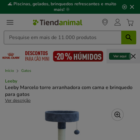
2
🌊
Piscinas, gelados, brinquedos refrescantes e muito
de
mais!
🌞
3,
mensagem,
Início
Gatos
Leeby
Leeby Marcelo torre arranhadora com cama e brinquedo
para gatos
Ver descrição