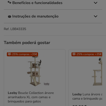
🐾 Benefícios e funcionalidades
🧽 Instruções de manutenção
Ref.
LBB43335
Também poderá gostar
😻-25% compras +35€
😻-25% compras +35€
Leeby
Boucle Collection árvore
Leeby
Luna árvore ar
arranhadora XL com camas e
cama e brinquedo para
brinquedos para gatos