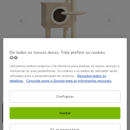
De todos os nossos doces, Toby prefere os cookies
🐶🍪
Utilizamos cookies próprios e de terceiros para analisar os nossos serviços e
memorizar as suas preferências. Os cookies e os dados do utilizador serão
utilizados para a personalização de anúncios.
Descubra todos os
detalhes.
Consulte como o Google trata as informações pessoais.
Guia de tamanhos
Medidas:
40.5 x 48.5 x 112 cm
Configurar
Sem Stock
40.5 x 48.5 x
112 cm
Aceitar
119.99€
Só as necessárias