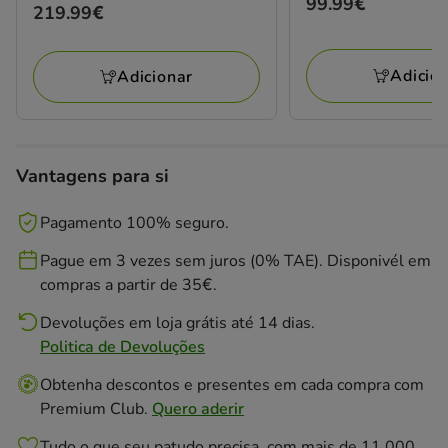
Preço
99.99€
Preço
219.99€
99.99€
219.99€
Adicio
Adicionar
Vantagens para si
Pagamento 100% seguro.
Pague em 3 vezes sem juros (0% TAE). Disponivél em
compras a partir de 35€.
Devoluções em loja grátis até 14 dias.
Politica de Devoluções
Obtenha descontos e presentes em cada compra com
Premium Club.
Quero aderir
Tudo o que seu patudo precisa, com mais de 11.000