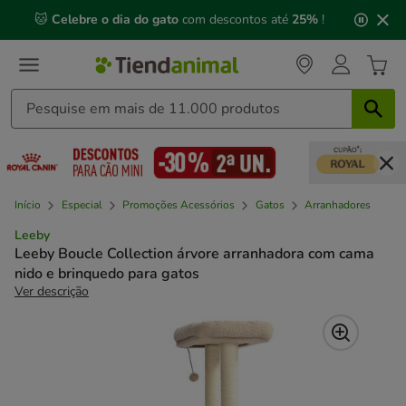
2
🐱
Celebre o dia do gato
com descontos até
25%
!
de
3,
mensagem,
Início
Especial
Promoções Acessórios
Gatos
Arranhadores
Leeby
Leeby Boucle Collection árvore arranhadora com cama
nido e brinquedo para gatos
Ver descrição