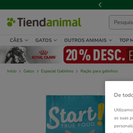
2
de
3,
mensagem,
CÃES
GATOS
OUTROS ANIMAIS
TOP 
Início
Gatos
Especial Gatinhos
Ração para gatinhos
De todo
Utilizamo
as suas p
personali