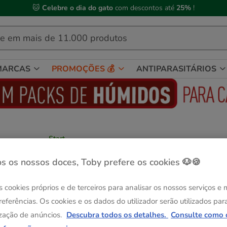
🐱
Celebre o dia do gato
com descontos até
25%
!
MARCAS
PROMOÇÕES 💰
ANTIPARASITÁRIOS
Start
Start! Kitten Frango e Cereais ração para
gatos
s os nossos doces, Toby prefere os cookies 🐶🍪
Ver descrição
s cookies próprios e de terceiros para analisar os nossos serviços e
Peso:
1.5 kg
referências. Os cookies e os dados do utilizador serão utilizados par
Entrega Grátis
zação de anúncios.
Descubra todos os detalhes.
Consulte como 
1.5 kg