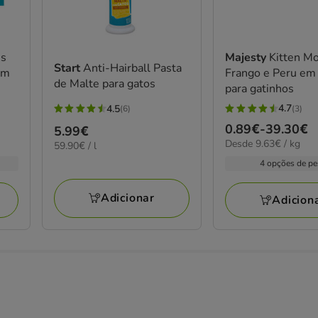
es
Majesty
Kitten M
Start
Anti-Hairball Pasta
em
Frango e Peru em 
de Malte para gatos
para gatinhos
4.7
4.5
(3)
(6)
4.7
4.5
Preço
0.89€
-
39.30€
Preço
5.99€
estrelas
estrelas
9.63€
Desde 9.63€ / kg
de
59.90€
59.90€ / l
5.99€
com
com
por
por
0.89€
4 opções de p
3
6
kg
L
a
avaliações
avaliações
39.30€
Adicionar
Adicion