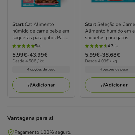
Start
Cat Alimento
Start
Seleção de Carn
húmido de carne peixe em
Alimento húmido em 
saquetas para gatos Pack
saquetas para gatos
Poupança!
5
4.7
(4)
(3)
5
4.7
Preço
5.99€
-
43.99€
Preço
5.99€
-
38.68€
estrelas
estrelas
4.58€
4.03€
Desde 4.58€ / kg
Desde 4.03€ / kg
de
de
com
com
por
por
5.99€
5.99€
4 opções de peso
4 opções de peso
4
3
KG
kg
a
a
avaliações
avaliações
43.99€
38.68€
Adicionar
Adicionar
Vantagens para si
Pagamento 100% seguro.