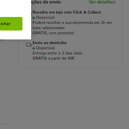
Opções de envio
Ver detalhes
Recolha em loja com Click & Collect
Disponível
Poderá recolher a sua encomenda em 2h em
eitar
lojas selecionadas
GRÁTIS,
com presente!
ra
Envio ao domicílio
Disponível
Entrega entre
1-3 dias úteis
GRÁTIS
a partir de 49€