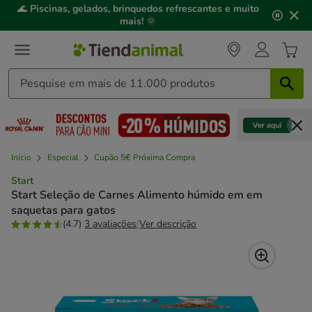
2
🌊
Piscinas, gelados, brinquedos refrescantes e muito
de
mais!
🌞
3,
mensagem,
Início
Especial
Cupão 5€ Próxima Compra
Start
Start Seleção de Carnes Alimento húmido em em
saquetas para gatos
(4.7)
3 avaliações
|
Ver descrição