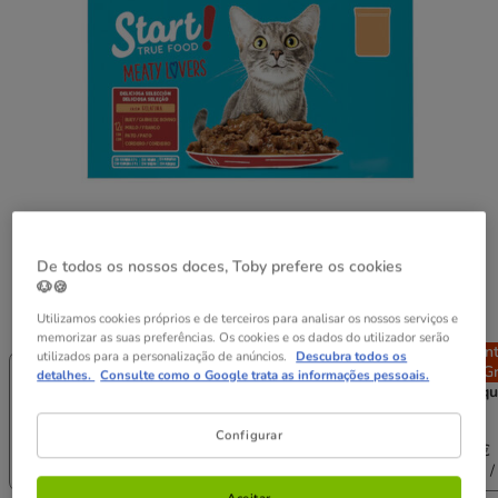
De todos os nossos doces, Toby prefere os cookies
🐶🍪
Peso:
48 saquetas x 100 g
Utilizamos cookies próprios e de terceiros para analisar os nossos serviços e
memorizar as suas preferências. Os cookies e os dados do utilizador serão
Entrega
Entrega
Entrega
En
utilizados para a personalização de anúncios.
Descubra todos os
Grátis
Grátis
Grátis
Gr
detalhes.
Consulte como o Google trata as informações pessoais.
12 saquetas x
24 saquetas x
48 saquetas x
96 saqu
100 g
100 g
100 g
100 g
11.98€
42.98€
Configurar
5.99€
11.38€
21.49€
38.68€
(4.99€ / kg)
(4.74€ / kg)
(4.48€ / kg)
(4.03€ /