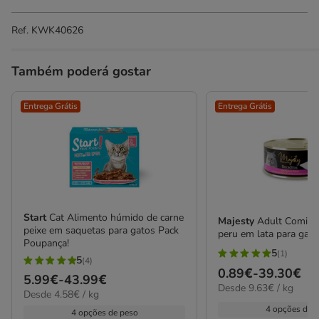
Ref.
KWK40626
Também poderá gostar
Entrega Grátis
Entrega Grátis
Start
Cat Alimento húmido de carne
Majesty
Adult Comida
peixe em saquetas para gatos Pack
peru em lata para gato
Poupança!
5
(1)
5
5
(4)
5
Preço
0.89€
-
39.30€
estrelas
Preço
5.99€
-
43.99€
estrelas
9.63€
Desde 9.63€ / kg
de
4.58€
com
Desde 4.58€ / kg
de
por
com
0.89€
por
4 opções de 
1
5.99€
kg
4 opções de peso