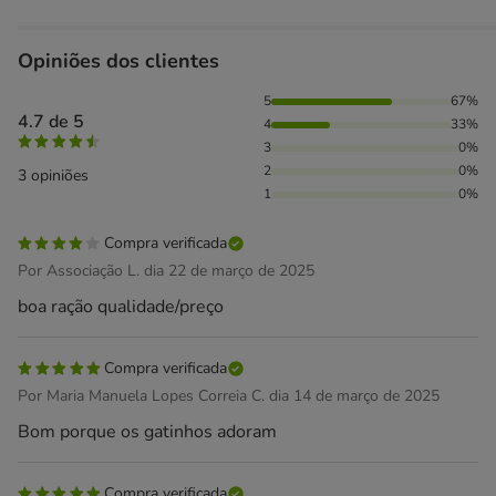
Opiniões dos clientes
67% das pessoas avaliaram com 5 estrelas, 33% das pessoa
5
67%
4.7 de 5
4
33%
3
0%
2
0%
3 opiniões
1
0%
Compra verificada
Por Associação L. dia 22 de março de 2025
boa ração qualidade/preço
Compra verificada
Por Maria Manuela Lopes Correia C. dia 14 de março de 2025
Bom porque os gatinhos adoram
Compra verificada