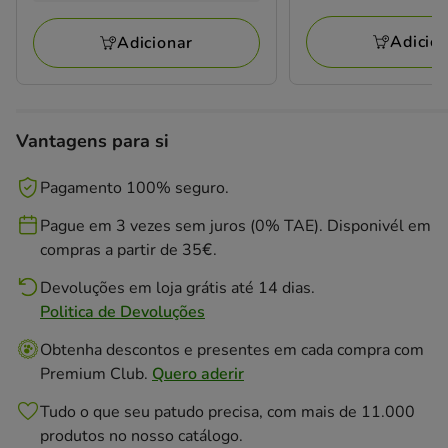
4
KG
a
avaliações
a
avaliações
39.30€
43.99€
Adicio
Adicionar
Vantagens para si
Pagamento 100% seguro.
Pague em 3 vezes sem juros (0% TAE). Disponivél em
compras a partir de 35€.
Devoluções em loja grátis até 14 dias.
Politica de Devoluções
Obtenha descontos e presentes em cada compra com
Premium Club.
Quero aderir
Tudo o que seu patudo precisa, com mais de 11.000
produtos no nosso catálogo.