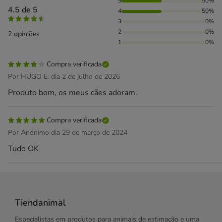
50% das pessoas avaliaram com 5 estrelas, 50% das pessoa
5
50%
4.5 de 5
4
50%
3
0%
2
0%
2 opiniões
1
0%
Compra verificada
Por HUGO E. dia 2 de julho de 2026
Produto bom, os meus cães adoram.
Compra verificada
Por Anónimo dia 29 de março de 2024
Tudo OK
Tiendanimal
Especialistas em produtos para animais de estimação e uma