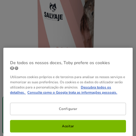
De todos os nossos doces, Toby prefere os cookies
🐶🍪
Utilizamos cookies próprios e de terceiros para analisar os nossos serviços e
memorizar as suas preferências. Os cookies e os dados do utilizador serão
Peso:
1.2 kg
utilizados para a personalização de anúncios.
Descubra todos os
detalhes.
Consulte como o Google trata as informações pessoais.
Até - 8€!
Pack
1.2 kg
Poupança
12 latas x 1.2
Configurar
kg
59.88€
4.99€
58.08€
Aceitar
(4.16€ / kg)
(4,033.33€ / kg)