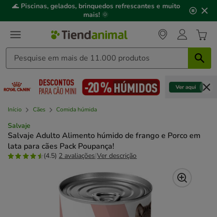
2
🌊
Piscinas, gelados, brinquedos refrescantes e muito
de
mais!
🌞
3,
mensagem,
Início
Cães
Comida húmida
Salvaje
Salvaje Adulto Alimento húmido de frango e Porco em
lata para cães Pack Poupança!
(4.5)
2 avaliações
|
Ver descrição