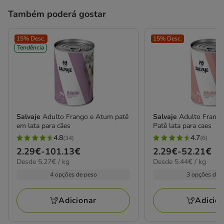
Também poderá gostar
15% Desc.
15% Desc.
Tendência
Salvaje
Adulto Frango e Atum patê
Salvaje
Adulto Frango
em lata para cães
Patê lata para caes
4.8
4.7
(34)
(6)
4.8
4.7
Preço
2.29€
-
101.13€
Preço
2.29€
-
52.21€
estrelas
estrelas
5.27€
5.44€
Desde 5.27€ / kg
Desde 5.44€ / kg
de
de
com
com
por
por
2.29€
2.29€
4 opções de peso
3 opções de 
34
6
kg
kg
a
a
avaliações
avaliações
101.13€
52.21€
Adicionar
Adicio