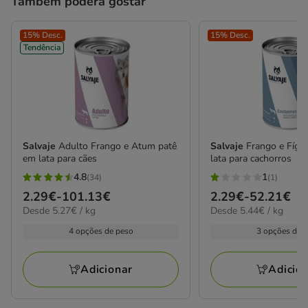
Também poderá gostar
15% Desc.
15% Desc.
Tendência
Salvaje
Adulto Frango e Atum patê
Salvaje
Frango e Fíga
em lata para cães
lata para cachorros
4.8
1
(34)
(1)
4.8
1
Preço
2.29€
-
101.13€
Preço
2.29€
-
52.21€
estrelas
estrelas
5.27€
5.44€
Desde 5.27€ / kg
Desde 5.44€ / kg
de
de
com
com
por
por
2.29€
2.29€
4 opções de peso
3 opções de 
34
1
kg
kg
a
a
avaliações
avaliações
101.13€
52.21€
Adicionar
Adicio