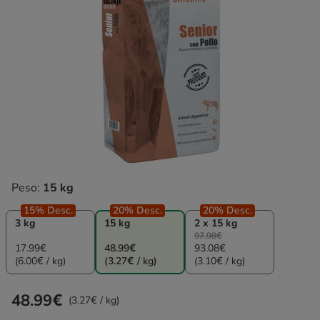
Peso:
15 kg
15% Desc.
20% Desc.
20% Desc.
3 kg
15 kg
2 x 15 kg
97.98€
17.99€
48.99€
93.08€
(6.00€ / kg)
(3.27€ / kg)
(3.10€ / kg)
48.99€
Preço 48.99€, 3.27 EUR por kg
(3.27€ / kg)