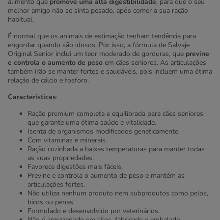
alimento que
promove uma alta digestibilidade
, para que o seu
melhor amigo não se sinta pesado, após comer a sua ração
habitual.
É normal que os animais de estimação tenham tendência para
engordar quando são idosos. Por isso, a fórmula de Salvaje
Original Senior inclui um teor moderado de gorduras, que
previne
e controla o aumento de peso
em cães seniores. As articulações
também irão se manter fortes e saudáveis, pois incluem uma ótima
relação de cálcio e fosforo.
Características
:
Ração premium completa e equilibrada para cães seniores
que garante uma ótima saúde e vitalidade.
Isenta de organismos modificados geneticamente.
Com vitaminas e minerais.
Ração cozinhada a baixas temperaturas para manter todas
as suas propriedades.
Favorece digestões mais fáceis.
Previne e controla o aumento de peso e mantém as
articulações fortes.
Não utiliza nenhum produto nem subprodutos como pelos,
bicos ou penas.
Formulado e desenvolvido por veterinários.
Não é armazenado em silos, fabricado e embalado