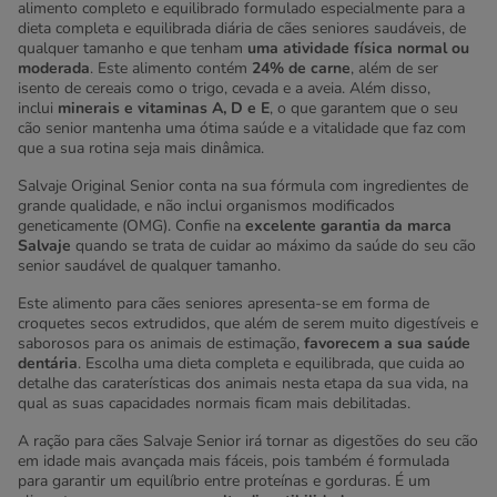
alimento completo e equilibrado formulado especialmente para a
dieta completa e equilibrada diária de cães seniores saudáveis, de
qualquer tamanho e que tenham
uma atividade física normal ou
moderada
. Este alimento contém
24% de carne
, além de ser
isento de cereais como o trigo, cevada e a aveia. Além disso,
inclui
minerais e vitaminas A, D e E
, o que garantem que o seu
cão senior mantenha uma ótima saúde e a vitalidade que faz com
que a sua rotina seja mais dinâmica.
Salvaje Original Senior conta na sua fórmula com ingredientes de
grande qualidade, e não inclui organismos modificados
geneticamente (OMG). Confie na
excelente garantia da marca
Salvaje
quando se trata de cuidar ao máximo da saúde do seu cão
senior saudável de qualquer tamanho.
Este alimento para cães seniores apresenta-se em forma de
croquetes secos extrudidos, que além de serem muito digestíveis e
saborosos para os animais de estimação,
favorecem a sua saúde
dentária
. Escolha uma dieta completa e equilibrada, que cuida ao
detalhe das caraterísticas dos animais nesta etapa da sua vida, na
qual as suas capacidades normais ficam mais debilitadas.
A ração para cães Salvaje Senior irá tornar as digestões do seu cão
em idade mais avançada mais fáceis, pois também é formulada
para garantir um equilíbrio entre proteínas e gorduras. É um