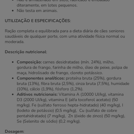
diteramente, em lotes pequenos.
Não testa em animais.
UTILIZAÇÃO E ESPECIFICAÇÕES
:
Ração completa e equilibrada para a dieta diária de cães seniores
saudáveis de qualquer porte, com uma atividade física normal ou
moderada.
Descrição nutricional
:
Composição:
carnes desidratadas (mín. 24%), milho,
gordura de frango, farinha de milho, óleo de peixe, polpa de
maça, hidrolisado de frango, cloreto potássico.
Componentes analíticos:
proteína bruta (25%), gordura
bruta (13%), fibra bruta (2,5%), cinza bruta (7,5%), humidade
(10%), cálcio (1,9%), fósforo (1,2%).
Aditivos nutricionais:
Vitamina A (10000 UI/kg), vitamina
D3 (2000 UI/kg), vitamina E (alfa tocoferol acetato) (50
mg/kg). Fe (sulfato ferroso hepta-hidratado) (40 mg/kg), I
(Iodeto de potássio) (0,5 mg/kg), Cu (sulfato de cobre
pentahidratado) (7 mg/kg), Zn (óxido de zinco) (50 mg/kg),
Se (Selenito de sódio) (0,2 mg/kg).
Dosagem
: