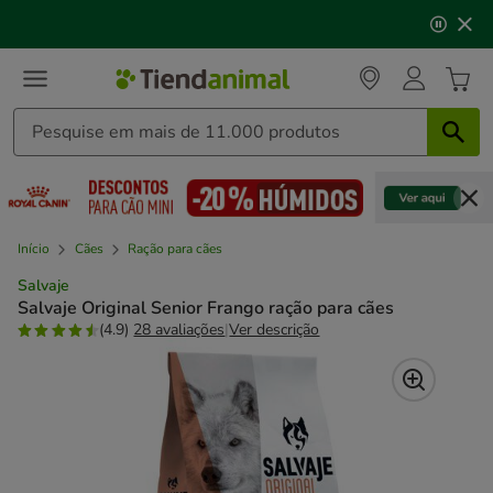
3
📢
Click&Collect
: compre online, recolha em
2h
,
de
mediante disponibilidade de stock.
3,
mensagem,
Início
Cães
Ração para cães
Salvaje
Salvaje Original Senior Frango ração para cães
(4.9)
28 avaliações
|
Ver descrição