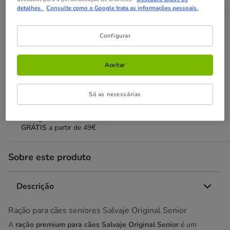
detalhes.
Consulte como o Google trata as informações pessoais.
Opções de envio
Ver detalhes
Configurar
Recolha em loja com Click & Collect
Disponível
Poderá recolher a sua encomenda em 2h em lojas
Aceitar
selecionadas
GRÁTIS,
com presente!
Só as necessárias
Envio ao domicílio
Disponível
Entrega entre
1-3 dias úteis
GRÁTIS
a partir de 49€
Sobre este produto
Descrição
Ração para cães seniores Salvaje Original Senior
A
ração premium para cães Salvaje Original Senior
é um