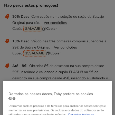
Não perca estas promoções!
20% Desc
Com cupão numa seleção de ração da Salvaje
Original para cão.
Ver condições
Cupão:
SALVAJE
Copiar
15% Desc
Válido nas três primeiras compras superiores a
29€ de Salvaje Original.
Ver condições
Cupão:
15SALVAJE
Copiar
Até - 8€!
Obtenha 8€ de desconto na sua compra desde
59€, inserindo e validando o cupão FLASH8 ou 5€ de
desconto na sua compra desde 45€, inserindo e validando o
cupão FLASH5.
Ver condições
Cupão:
FLASH8
Copiar
De todos os nossos doces, Toby prefere os cookies
🐶🍪
Utilizamos cookies próprios e de terceiros para analisar os nossos serviços e
Adicionar ao carrinho
memorizar as suas preferências. Os cookies e os dados do utilizador serão
utilizados para a personalização de anúncios.
Descubra todos os