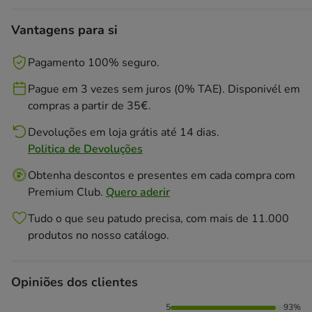
Vantagens para si
Pagamento 100% seguro.
Pague em 3 vezes sem juros (0% TAE). Disponivél em
compras a partir de 35€.
Devoluções em loja grátis até 14 dias.
Politica de Devoluções
Obtenha descontos e presentes em cada compra com
Premium Club.
Quero aderir
Tudo o que seu patudo precisa, com mais de 11.000
produtos no nosso catálogo.
Opiniões dos clientes
93% das pessoas avaliaram com 5 estrelas, 7% das pessoas
5
93%