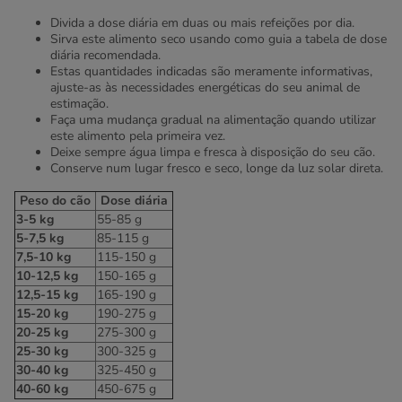
Divida a dose diária em duas ou mais refeições por dia.
Sirva este alimento seco usando como guia a tabela de dose
diária recomendada.
Estas quantidades indicadas são meramente informativas,
ajuste-as às necessidades energéticas do seu animal de
estimação.
Faça uma mudança gradual na alimentação quando utilizar
este alimento pela primeira vez.
Deixe sempre água limpa e fresca à disposição do seu cão.
Conserve num lugar fresco e seco, longe da luz solar direta.
Peso do cão
Dose diária
3-5 kg
55-85 g
5-7,5 kg
85-115 g
7,5-10 kg
115-150 g
10-12,5 kg
150-165 g
12,5-15 kg
165-190 g
15-20 kg
190-275 g
20-25 kg
275-300 g
25-30 kg
300-325 g
30-40 kg
325-450 g
40-60 kg
450-675 g