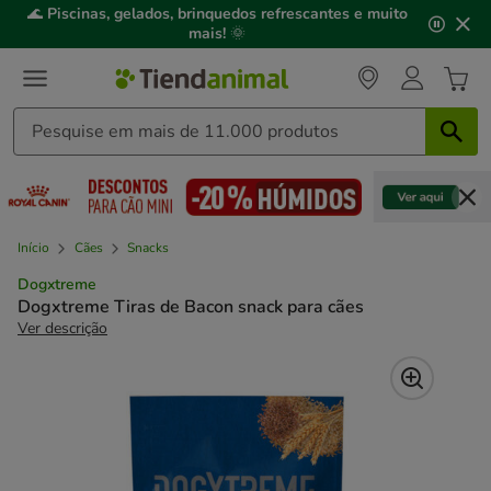
2
🌊
Piscinas, gelados, brinquedos refrescantes e muito
de
mais!
🌞
3,
mensagem,
Início
Cães
Snacks
Dogxtreme
Dogxtreme Tiras de Bacon snack para cães
Ver descrição