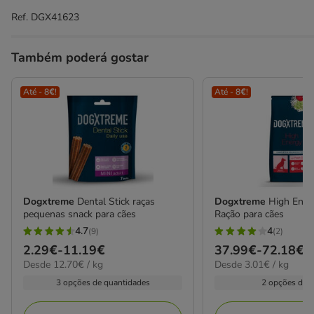
Ref.
DGX41623
Também poderá gostar
Até - 8€!
Até - 8€!
Dogxtreme
Dental Stick raças
Dogxtreme
High Ener
pequenas snack para cães
Ração para cães
4.7
4
(9)
(2)
4.7
4
Preço
2.29€
-
11.19€
Preço
37.99€
-
72.18€
estrelas
estrelas
12.70€
3.01€
Desde 12.70€ / kg
Desde 3.01€ / kg
de
de
com
com
por
por
2.29€
37.99€
3 opções de quantidades
2 opções de 
9
2
KG
kg
a
a
avaliações
avaliações