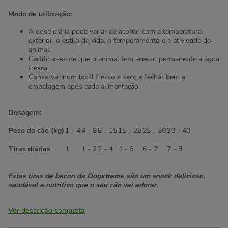
Modo de utilização:
A dose diária pode variar de acordo com a temperatura
exterior, o estilo de vida, o temperamento e a atividade do
animal.
Certificar-se de que o animal tem acesso permanente a água
fresca.
Conservar num local fresco e seco e fechar bem a
embalagem após cada alimentação.
Dosagem:
Peso do cão (kg)
1 - 4
4 - 8
8 - 15
15 - 25
25 - 30
30 - 40
Tiras diárias
1
1 - 2
2 - 4
4 - 6
6 - 7
7 - 8
Estas tiras de bacon da Dogxtreme são um snack delicioso,
saudável e nutritivo que o seu cão vai adorar.
Ver descrição completa