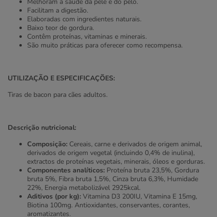
Melhoram a saúde da pele e do pelo.
Facilitam a digestão.
Elaboradas com ingredientes naturais.
Baixo teor de gordura.
Contêm proteínas, vitaminas e minerais.
São muito práticas para oferecer como recompensa.
UTILIZAÇÃO E ESPECIFICAÇÕES:
Tiras de bacon para cães adultos.
Descrição nutricional:
Composição:
Cereais, carne e derivados de origem animal,
derivados de origem vegetal (incluindo 0,4% de inulina),
extractos de proteínas vegetais, minerais, óleos e gorduras.
Componentes analíticos:
Proteína bruta 23,5%, Gordura
bruta 5%, Fibra bruta 1,5%, Cinza bruta 6,3%, Humidade
22%, Energia metabolizável 2925kcal.
Aditivos (por kg):
Vitamina D3 200IU, Vitamina E 15mg,
Biotina 100mg. Antioxidantes, conservantes, corantes,
aromatizantes.