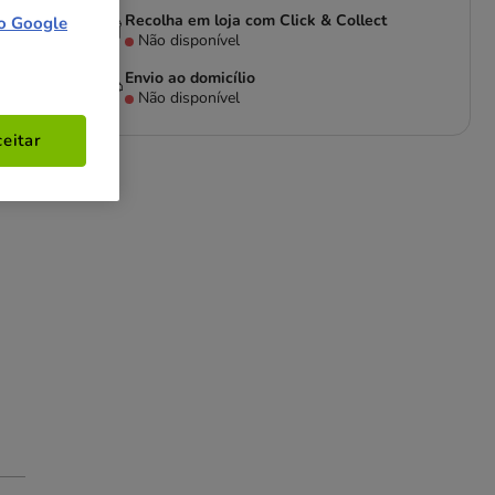
Recolha em loja com Click & Collect
o Google
Não disponível
Envio ao domicílio
Não disponível
eitar