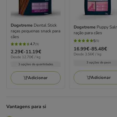
Dogxtreme
Dental Stick
Dogxtreme
Puppy Sal
raças pequenas snack para
ração para cães
cães
5
(5)
5
4.7
(9)
4.7
Preço
16.99€
-
85.48€
estrelas
Preço
2.29€
-
11.19€
estrelas
3.56€
Desde 3.56€ / kg
de
com
12.70€
Desde 12.70€ / kg
de
por
com
16.99€
por
5
3 opções de peso
kg
2.29€
3 opções de quantidades
9
KG
a
avaliações
a
avaliações
85.48€
11.19€
Adicionar
Adicionar
Vantagens para si