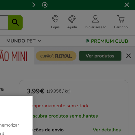
Lojas
Ajuda
Iniciar sessão
Carrinho
MUNDO PET
PREMIUM CLUB
ra
3.99€
Preço 3.99€, 19.95 EUR por kg
(19.95€ / kg)
Temporariamente sem stock
Descubra produtos semelhantes
 memorizar
Opções de envio
Ver detalhes
a a