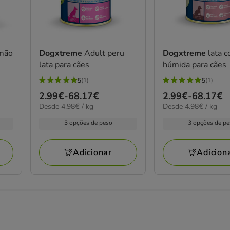
mão
Dogxtreme
Adult peru
Dogxtreme
lata 
lata para cães
húmida para cães
5
5
(1)
(1)
5
5
Preço
2.99€
-
68.17€
Preço
2.99€
-
68.17€
estrelas
estrelas
4.98€
4.98€
Desde 4.98€ / kg
Desde 4.98€ / kg
de
de
com
com
por
por
2.99€
2.99€
1
1
3 opções de peso
3 opções de p
kg
kg
a
a
avaliações
avaliações
68.17€
68.17€
Adicionar
Adicion