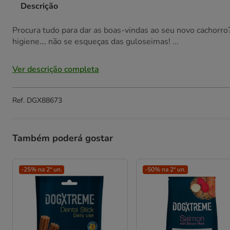
Descrição
Procura tudo para dar as boas-vindas ao seu novo cachorr
higiene… não se esqueças das guloseimas! ...
Ver descrição completa
Ref.
DGX88673
Também poderá gostar
-25% na 2ª un.
-50% na 2ª un.