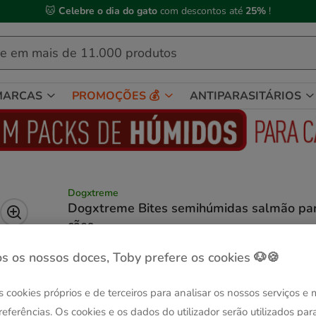
🐱
Celebre o dia do gato
com descontos até
25%
!
MARCAS
PROMOÇÕES 💰
ANTIPARASITÁRIOS
Dogxtreme
Dogxtreme Bites semihúmidas salmão pa
cães
(4.7)
3 avaliações
|
Ver descrição
s os nossos doces, Toby prefere os cookies 🐶🍪
Peso:
200 g
Sem Stock
Sem Stock
s cookies próprios e de terceiros para analisar os nossos serviços e
200 g
2 pacotes x 200 g
referências. Os cookies e os dados do utilizador serão utilizados par