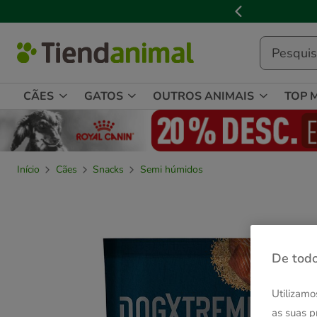
2
de
3,
mensagem,
CÃES
GATOS
OUTROS ANIMAIS
TOP 
Início
Cães
Snacks
Semi húmidos
De todo
Utilizamo
as suas p