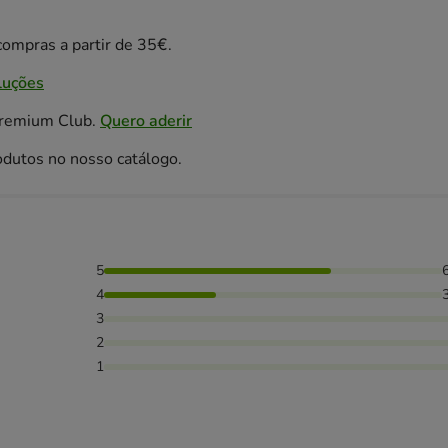
ompras a partir de 35€.
luções
Premium Club.
Quero aderir
odutos no nosso catálogo.
5
as avaliaram com 4 estrelas,
4
3
2
1