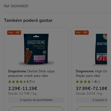
Ref.
DGX41620
Também poderá gostar
Até - 8€!
Até - 8€!
Dogxtreme
Dental Stick raças
Dogxtreme
High Ener
pequenas snack para cães
Ração para cães
4.7
4
(9)
(2)
4.7
4
Preço
2.29€
-
11.19€
Preço
37.99€
-
72.18€
estrelas
estrelas
12.70€
3.01€
Desde 12.70€ / kg
Desde 3.01€ / kg
de
de
com
com
por
por
2.29€
37.99€
3 opções de quantidades
2 opções de 
9
2
KG
kg
a
a
avaliações
avaliações