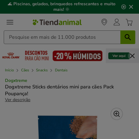
2
🌊
Piscinas, gelados, brinquedos refrescantes e muito
de
mais!
🌞
3,
mensagem,
Início
Cães
Snacks
Dentais
Dogxtreme
Dogxtreme Sticks dentários mini para cães Pack
Poupança!
Ver descrição