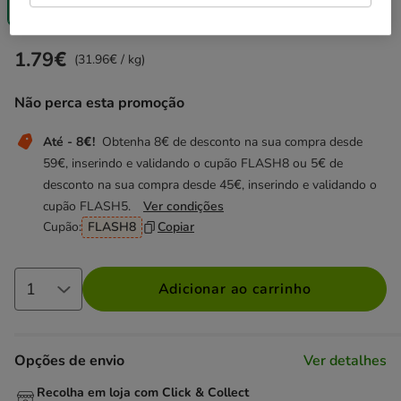
(31.96€ / kg)
(30.36€ / kg)
(29.40€ / kg)
1.79€
Preço 1.79€, 31.96 EUR por kg
(31.96€ / kg)
Não perca esta promoção
Até - 8€!
Obtenha 8€ de desconto na sua compra desde
59€, inserindo e validando o cupão FLASH8 ou 5€ de
desconto na sua compra desde 45€, inserindo e validando o
cupão FLASH5.
Ver condições
Cupão:
FLASH8
Copiar
Adicionar ao carrinho
Opções de envio
Ver detalhes
Recolha em loja com Click & Collect