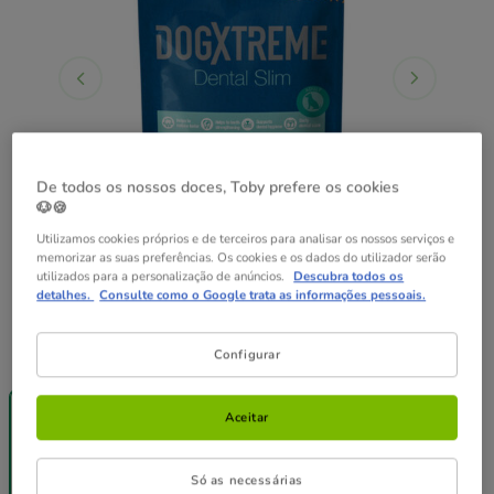
De todos os nossos doces, Toby prefere os cookies
🐶🍪
Utilizamos cookies próprios e de terceiros para analisar os nossos serviços e
memorizar as suas preferências. Os cookies e os dados do utilizador serão
utilizados para a personalização de anúncios.
Descubra todos os
detalhes.
Consulte como o Google trata as informações pessoais.
Peso:
56 g
Configurar
Até - 8€!
Pack
Pack
56 g
Poupança
Poupança
Aceitar
4 pacotes x 56
6 pacotes x 56
g
g
7.16€
10.74€
Só as necessárias
1.79€
6.80€
9.88€