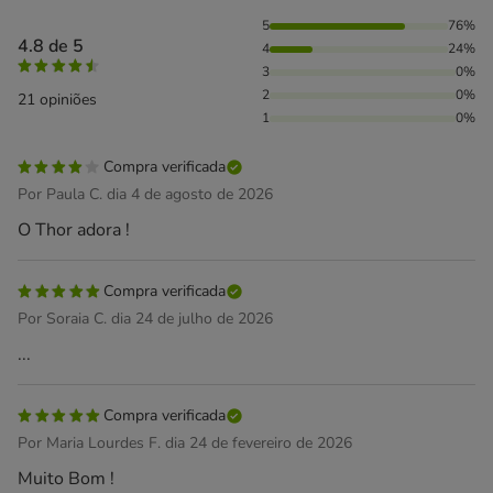
76% das pessoas avaliaram com 5 estrelas, 24% das pessoa
5
76%
4.8 de 5
4
24%
3
0%
2
0%
21 opiniões
1
0%
Compra verificada
Por Paula C. dia 4 de agosto de 2026
O Thor adora !
Compra verificada
Por Soraia C. dia 24 de julho de 2026
...
Compra verificada
Por Maria Lourdes F. dia 24 de fevereiro de 2026
Muito Bom !