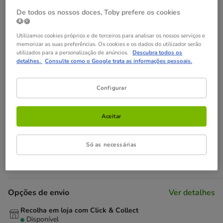
10.79€
Preço 10.79€, 19.55 EUR por kg
De todos os nossos doces, Toby prefere os cookies
(19.55€ / kg)
🐶🍪
Utilizamos cookies próprios e de terceiros para analisar os nossos serviços e
Não perca estas promoções!
memorizar as suas preferências. Os cookies e os dados do utilizador serão
utilizados para a personalização de anúncios.
Descubra todos os
-50% na 2ª un
Direto numa seleção de snacks da Dentalife
detalhes.
Consulte como o Google trata as informações pessoais.
para cão.
Ver condições
Configurar
-25% na 2ª un
Com cupão numa seleção de alimentação,
higiene e acessórios.
Ver condições
Aceitar
Cupão:
SUPER25
Copiar
Só as necessárias
Adicionar ao carrinho
Opções de envio
Ver detalhes
Recolha em loja com Click & Collect
Disponível