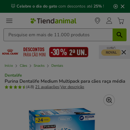
2
🐱
Celebre o dia do gato
com descontos até
25%
!
de
3,
mensagem,
Início
Cães
Snacks
Dentais
Dentalife
Purina Dentalife Medium Multipack para cães raça média
(4.8)
21 avaliações
|
Ver descrição