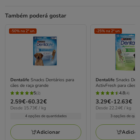
Também poderá gostar
-50% na 2ª un.
-25% na 2ª un.
Dentalife
Snacks Dentários para
Dentalife
Snacks Den
cães de raça grande
ActivFresh para cães
5
4.8
(2)
(4)
5
4.8
Preço
2.59€
-
60.32€
Preço
3.29€
-
12.63€
estrelas
estrelas
15.73€
22.24€
Desde 15.73€ / kg
Desde 22.24€ / kg
de
de
com
com
por
por
2.59€
3.29€
4 opções de quantidades
3 opções de quan
2
4
kg
kg
a
a
avaliações
avaliações
60.32€
12.63€
Adicionar
Adicio