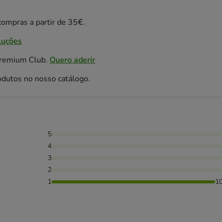
ompras a partir de 35€.
luções
Premium Club.
Quero aderir
odutos no nosso catálogo.
5
4
3
2
1
1