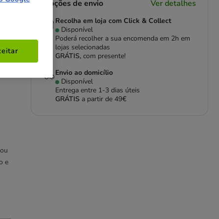
Opções de envio
Ver detalhes
Recolha em loja com Click & Collect
Disponível
Poderá recolher a sua encomenda em 2h em
lojas selecionadas
eitar
GRÁTIS,
com presente!
Envio ao domicílio
Disponível
Entrega entre
1-3 dias úteis
GRÁTIS
a partir de 49€
 ou
o e