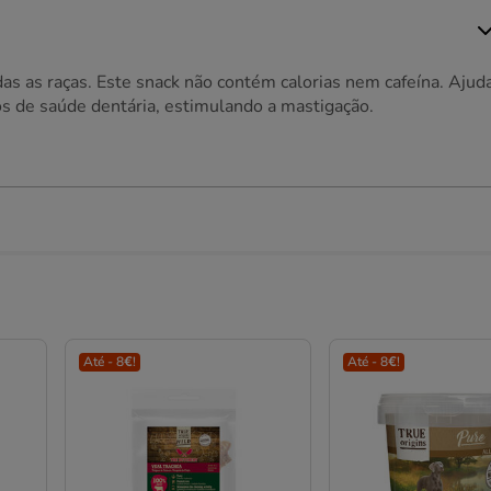
as as raças. Este snack não contém calorias nem cafeína. Ajud
os de saúde dentária, estimulando a mastigação.
Até - 8€!
Até - 8€!