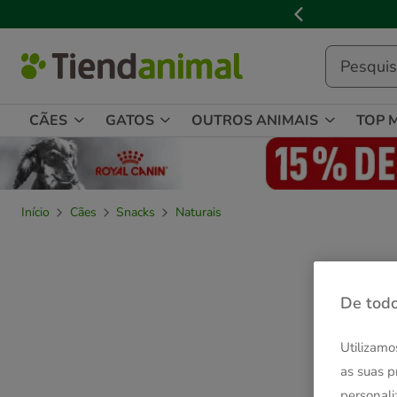
2
de
3,
mensagem,
CÃES
GATOS
OUTROS ANIMAIS
TOP 
Início
Cães
Snacks
Naturais
De todo
Utilizamo
as suas p
personali