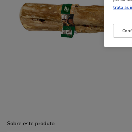
trata as 
Conf
Sobre este produto