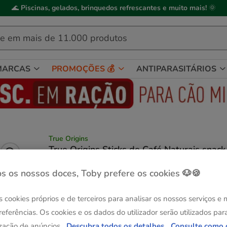
🌊
Piscinas, gelados, brinquedos refrescantes e muito mais!
🌞
MARCAS
PROMOÇÕES 💰
ANTIPARASITÁRIOS
True Origins
True Origins Sticks de Café Naturais snack
para cães
s os nossos doces, Toby prefere os cookies 🐶🍪
(1)
1 avaliações
|
Ver descrição
Quantidades:
L
s cookies próprios e de terceiros para analisar os nossos serviços e
Até - 8€!
Até - 8€!
referências. Os cookies e os dados do utilizador serão utilizados par
XS
S
zação de anúncios.
Descubra todos os detalhes.
Consulte como 