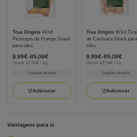
True Origins
Wild
True Origins
Wild Tira
Pescoços de Frango Snack
de Caravaca Snack par
para cães
cães
Preço
8.99€
-
85.08€
Preço
8.99€
-
85.08€
42.54€
42.54€
Desde 42.54€ / kg
Desde 42.54€ / kg
de
de
por
por
8.99€
8.99€
3 opções de peso
3 opções de peso
kg
kg
a
a
85.08€
85.08€
Adicionar
Adicionar
Vantagens para si