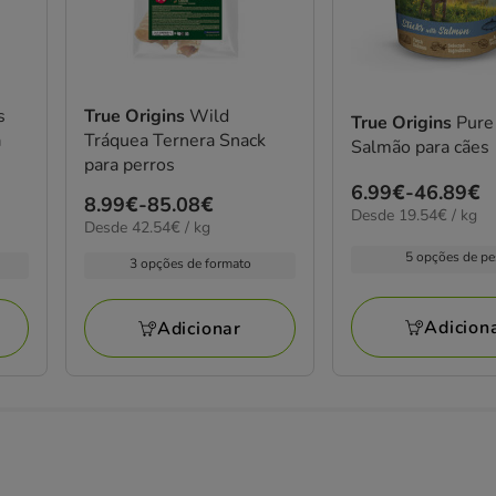
s
True Origins
Wild
True Origins
Pure
a
Tráquea Ternera Snack
Salmão para cães
para perros
Preço
6.99€
-
46.89€
Preço
8.99€
-
85.08€
19.54€
Desde 19.54€ / kg
de
42.54€
Desde 42.54€ / kg
de
por
6.99€
por
kg
8.99€
5 opções de p
3 opções de formato
kg
a
a
46.89€
85.08€
Adicion
Adicionar