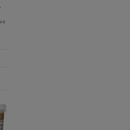
ará
Até - 8€!
Até - 8€!