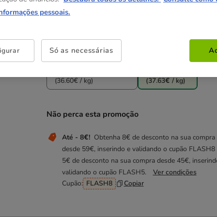
6.19€
8.29€
(82.53€ / kg)
(82.90€ / kg)
informações pessoais.
Até - 8€!
Até - 8€!
S (Partido ao meio)
M
4.49€
9.29€
(59.87€ / kg)
(46.45€ / kg)
Só as necessárias
Ac
igurar
Até - 8€!
Até - 8€!
M (Partido ao meio)
L
5.49€
11.29€
(36.60€ / kg)
(37.63€ / kg)
Não perca esta promoção
Até - 8€!
Obtenha 8€ de desconto na sua compra
desde 59€, inserindo e validando o cupão FLASH8
5€ de desconto na sua compra desde 45€, inserind
validando o cupão FLASH5.
Ver condições
Cupão:
FLASH8
Copiar