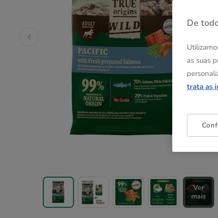
De todo
Utilizamo
as suas p
personali
trata as 
Conf
Ver
mais