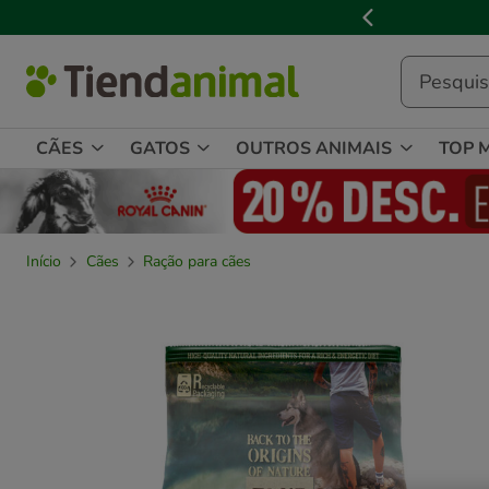
3

de
3,
mensagem,
CÃES
GATOS
OUTROS ANIMAIS
TOP 
Início
Cães
Ração para cães