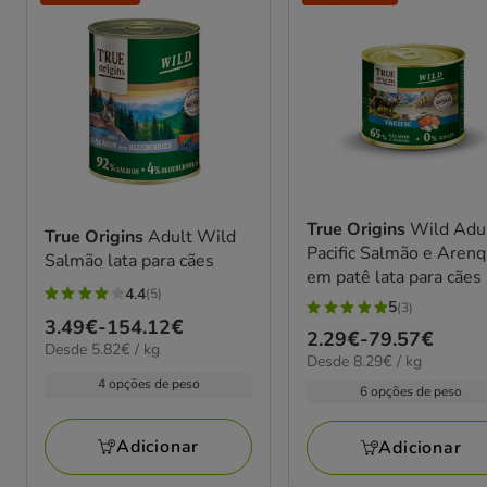
True Origins
Wild Adu
True Origins
Adult Wild
Pacific Salmão e Aren
Salmão lata para cães
em patê lata para cães
4.4
(5)
4.4
5
(3)
5
Preço
3.49€
-
154.12€
estrelas
Preço
2.29€
-
79.57€
estrelas
5.82€
Desde 5.82€ / kg
de
com
8.29€
Desde 8.29€ / kg
de
por
com
3.49€
por
5
4 opções de peso
kg
2.29€
6 opções de peso
3
kg
a
avaliações
a
avaliações
154.12€
79.57€
Adicionar
Adicionar