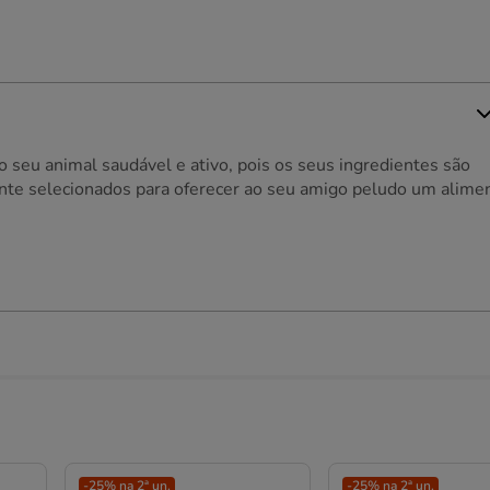
o seu animal saudável e ativo, pois os seus ingredientes são
ente selecionados para oferecer ao seu amigo peludo um alime
-25% na 2ª un.
-25% na 2ª un.