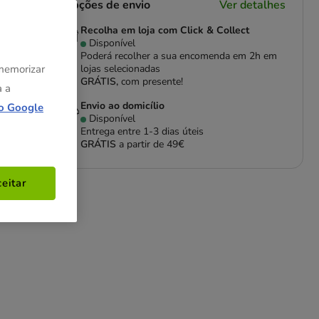
Opções de envio
Ver detalhes
Recolha em loja com Click & Collect
Disponível
Poderá recolher a sua encomenda em 2h em
 memorizar
lojas selecionadas
GRÁTIS,
com presente!
a a
Envio ao domicílio
o Google
Disponível
Entrega entre
1-3 dias úteis
GRÁTIS
a partir de 49€
rue
eitar