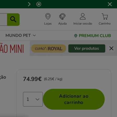
⏰
Lojas
Ajuda
Iniciar sessão
Carrinho
MUNDO PET
PREMIUM CLUB
ção
74.99€
Preço 74.99€, 6.25 EUR por kg
(6.25€ / kg)
Adicionar ao
carrinho