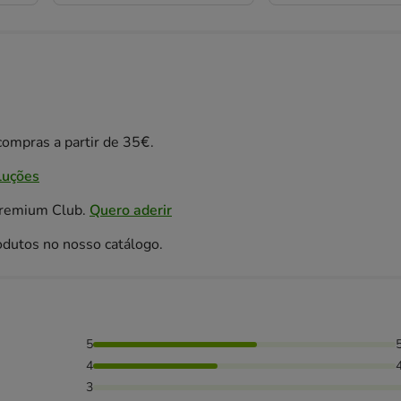
ompras a partir de 35€.
luções
Premium Club.
Quero aderir
odutos no nosso catálogo.
5
as avaliaram com 4 estrelas, 5% das pessoas avaliaram com 2
4
3