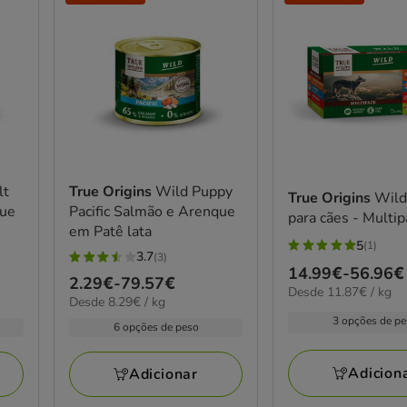
lt
True Origins
Wild Puppy
True Origins
Wild
que
Pacific Salmão e Arenque
para cães - Multip
em Patê lata
5
(1)
5
3.7
(3)
3.7
Preço
14.99€
-
56.96€
estrelas
Preço
2.29€
-
79.57€
estrelas
11.87€
Desde 11.87€ / kg
de
com
8.29€
Desde 8.29€ / kg
de
por
com
14.99€
por
1
3 opções de p
kg
2.29€
6 opções de peso
3
kg
a
avaliações
a
avaliações
56.96€
79.57€
Adicion
Adicionar