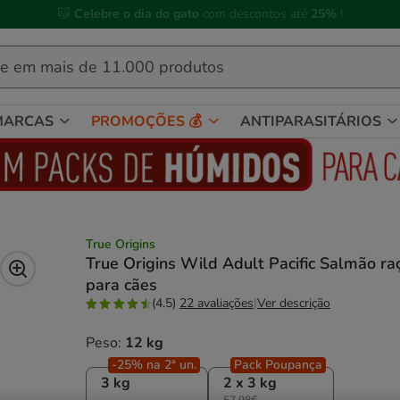
 Compre até às
13h00
e receba a sua encomenda no
próximo dia útil
MARCAS
PROMOÇÕES 💰
ANTIPARASITÁRIOS
True Origins
True Origins Wild Adult Pacific Salmão ra
para cães
(4.5)
22 avaliações
|
Ver descrição
Peso:
12 kg
-25% na 2ª un.
Pack Poupança
3 kg
2 x 3 kg