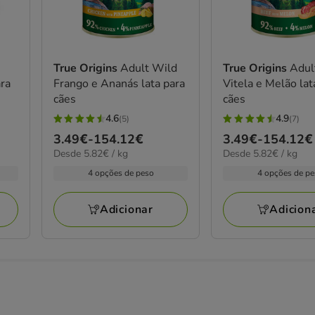
True Origins
Adult Wild
True Origins
Adul
ara
Frango e Ananás lata para
Vitela e Melão lat
cães
cães
4.6
4.9
(5)
(7)
4.6
4.9
Preço
3.49€
-
154.12€
Preço
3.49€
-
154.12€
estrelas
estrelas
5.82€
5.82€
Desde 5.82€ / kg
Desde 5.82€ / kg
de
de
com
com
por
por
3.49€
3.49€
4 opções de peso
4 opções de p
5
7
kg
kg
a
a
avaliações
avaliações
154.12€
154.12€
Adicionar
Adicion