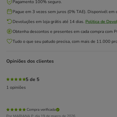
Pagamento 100% seguro.
Pague em 3 vezes sem juros (0% TAE). Disponivél em c
Devoluções em loja grátis até 14 dias.
Politica de Devo
Obtenha descontos e presentes em cada compra com 
Tudo o que seu patudo precisa, com mais de 11.000 pr
Opiniões dos clientes
100% das pessoas avaliaram com 5 estrelas,
5 de 5
1 opiniões
Compra verificada
Por MARIANA P. dia 19 de março de 2026