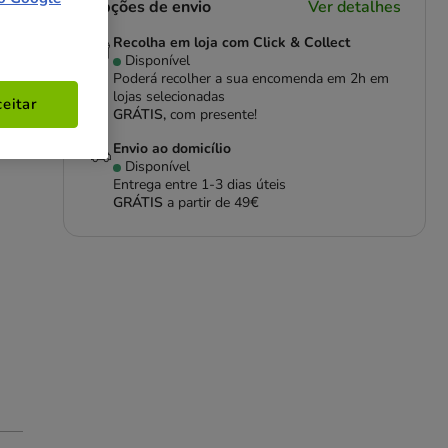
Opções de envio
Ver detalhes
Recolha em loja com Click & Collect
Disponível
Poderá recolher a sua encomenda em 2h em
lojas selecionadas
eitar
GRÁTIS,
com presente!
Envio ao domicílio
Disponível
Entrega entre
1-3 dias úteis
GRÁTIS
a partir de 49€