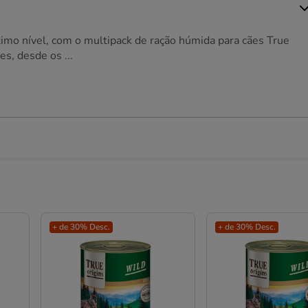
imo nível, com o multipack de ração húmida para cães True
s, desde os ...
+ de 30% Desc.
+ de 30% Desc.