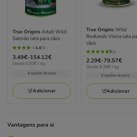
True Origins
Wild
True Origins
Adult Wild
Redlands Vitela lata p
Salmão lata para cães
cães
4.4
(5)
4.4
5
(2)
5
Preço
3.49€
-
154.12€
estrelas
Preço
2.29€
-
79.57€
estrelas
5.82€
Desde 5.82€ / kg
de
com
8.29€
Desde 8.29€ / kg
de
por
com
3.49€
por
5
4 opções de peso
kg
2.29€
6 opções de peso
2
kg
a
avaliações
a
avaliações
154.12€
79.57€
Adicionar
Adicionar
Vantagens para si