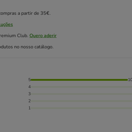
ompras a partir de 35€.
luções
Premium Club.
Quero aderir
odutos no nosso catálogo.
5
1
4
3
2
1