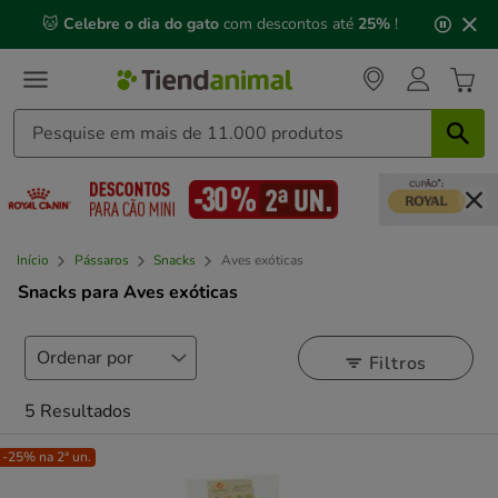
2
🐱
Celebre o dia do gato
com descontos até
25%
!
de
3,
mensagem,
Início
Pássaros
Snacks
Aves exóticas
Snacks para Aves exóticas
Filtros
5 Resultados
-25% na 2ª un.