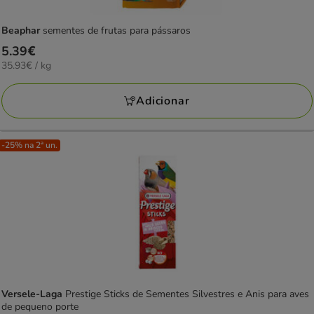
Beaphar
sementes de frutas para pássaros
Preço
5.39€
35.93€
35.93€ / kg
5.39€
por
KG
Adicionar
-25% na 2ª un.
Versele-Laga
Prestige Sticks de Sementes Silvestres e Anis para aves
de pequeno porte