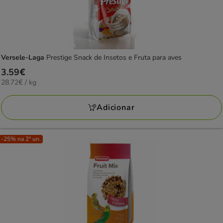
Versele-Laga
Prestige Snack de Insetos e Fruta para aves
Preço
3.59€
28.72€
28.72€ / kg
3.59€
por
KG
Adicionar
-25% na 2ª un.