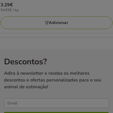
Preço
3.29€
54.83€
54.83€ / kg
3.29€
por
KG
Adicionar
Descontos?
Adira à newsletter e receba os melhores
descontos e ofertas personalizadas para o seu
animal de estimação!