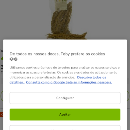
Vivanimals
milho em espiga para aves.
De todos os nossos doces, Toby prefere os cookies
3
(2)
🐶🍪
3
Preço
3.89€
-
4.99€
Utilizamos cookies próprios e de terceiros para analisar os nossos serviços e
estrelas
9.98€
memorizar as suas preferências. Os cookies e os dados do utilizador serão
Desde 9.98€ / kg
de
com
utilizados para a personalização de anúncios.
Descubra todos os
por
3.89€
2 opções de formato
2
detalhes.
Consulte como o Google trata as informações pessoais.
KG
a
avaliações
4.99€
Adicionar
Configurar
-25% na 2ª un.
Aceitar