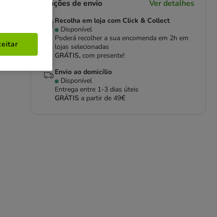
Opções de envio
Ver detalhes
Recolha em loja com Click & Collect
Disponível
Poderá recolher a sua encomenda em 2h em
eitar
lojas selecionadas
GRÁTIS,
com presente!
Envio ao domicílio
Disponível
Entrega entre
1-3 dias úteis
GRÁTIS
a partir de 49€