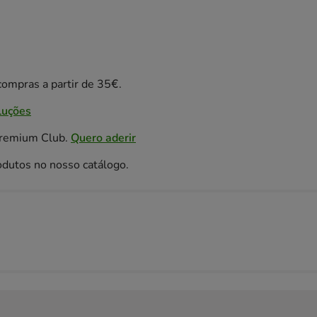
ompras a partir de 35€.
luções
Premium Club.
Quero aderir
odutos no nosso catálogo.