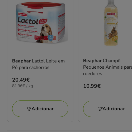
Beaphar
Champô
Beaphar
Lactol Leite em
Pequenos Animais par
Pó para cachorros
roedores
Preço
20.49€
Preço
10.99€
81.96€
81.96€ / kg
20.49€
por
10.99€
KG
Adicionar
Adicionar