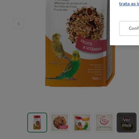
trata as 
Conf
Ver
mais