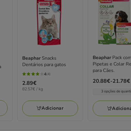
Beaphar
Pack co
Beaphar
Snacks
Pipetas e Colar R
Dentários para gatos
a
para Cães.
4
(4)
4
Preço
20.88€
-
21.78€
Preço
2.89€
estrelas
de
82.57€
82.57€ / kg
2.89€
com
3 opções de quant
por
20.88€
4
KG
a
avaliações
Adicionar
Adicion
21.78€