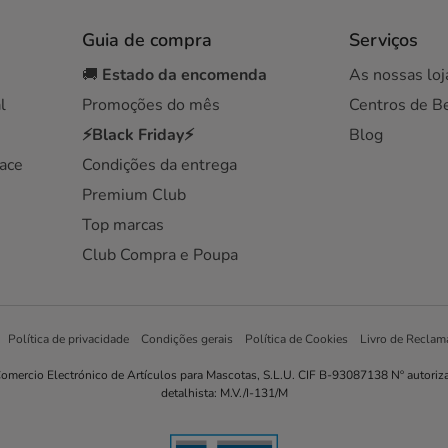
Guia de compra
Serviços
🚚
Estado da encomenda
As nossas loj
l
Promoções do mês
Centros de B
⚡Black Friday⚡
Blog
ace
Condições da entrega
Premium Club
Top marcas
Club Compra e Poupa
Política de privacidade
Condições gerais
Política de Cookies
Livro de Reclam
omercio Electrónico de Artículos para Mascotas, S.L.U. CIF B-93087138 Nº autoriz
detalhista: M.V./I-131/M