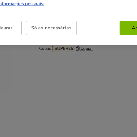
informações pessoais.
Não perca esta promoção
Só as necessárias
Ac
igurar
-25% na 2ª un
Com cupão numa seleção de
alimentação, higiene e acessórios.
Ver condições
Cupão:
SUPER25
Copiar