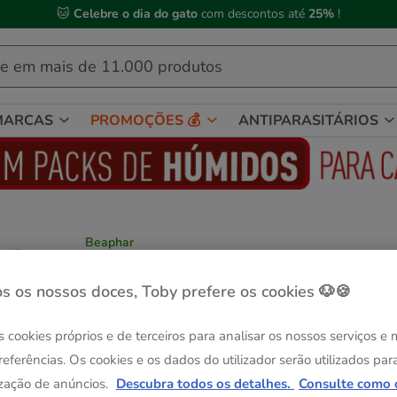
🐱
Celebre o dia do gato
com descontos até
25%
!
MARCAS
PROMOÇÕES 💰
ANTIPARASITÁRIOS
Beaphar
Beaphar sementes de frutas para pássaro
Ver descrição
s os nossos doces, Toby prefere os cookies 🐶🍪
Formato:
150g
s cookies próprios e de terceiros para analisar os nossos serviços e
-25% na 2ª un.
150g
referências. Os cookies e os dados do utilizador serão utilizados par
5.39€
zação de anúncios.
Descubra todos os detalhes.
Consulte como 
(35.93€ / kg)