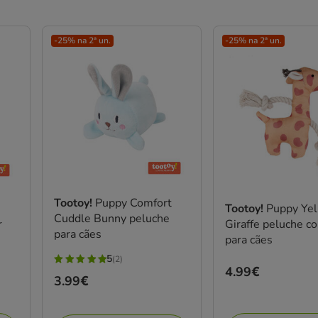
-25% na 2ª un.
-25% na 2ª un.
Tootoy!
Puppy Comfort
Tootoy!
Puppy Ye
Cuddle Bunny peluche
r
Giraffe peluche 
para cães
para cães
5
(2)
5
Preço
4.99€
Preço
3.99€
estrelas
4.99€
3.99€
com
2