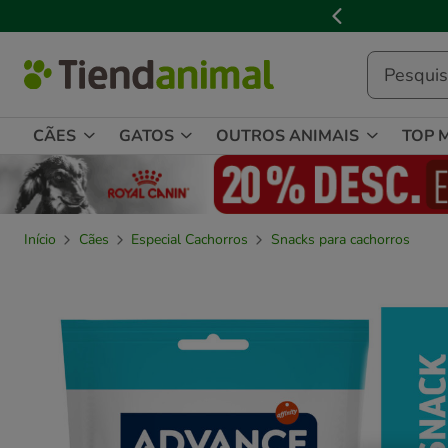
3

de
3,
mensagem,
CÃES
GATOS
OUTROS ANIMAIS
TOP 
Início
Cães
Especial Cachorros
Snacks para cachorros