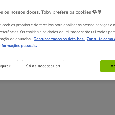
(24.60€ / kg)
(23.32€ / kg)
Pack Poupança
Pack Poupança
s os nossos doces, Toby prefere os cookies 🐶🍪
4 pacotes x 150 g
6 pacotes x 150 g
14.76€
22.14€
14.17€
20.81€
s cookies próprios e de terceiros para analisar os nossos serviços e
(23.62€ / kg)
(23.12€ / kg)
referências. Os cookies e os dados do utilizador serão utilizados par
zação de anúncios.
Descubra todos os detalhes.
Consulte como 
Não perca esta promoção
informações pessoais.
-25% na 2ª un
Com cupão numa seleção de
alimentação, higiene e acessórios.
Ver condições
Só as necessárias
Ac
igurar
Cupão:
SUPER25
Copiar