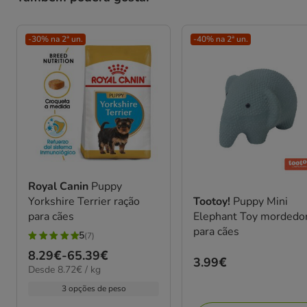
-30% na 2ª un.
-40% na 2ª un.
Royal Canin
Puppy
Tootoy!
Puppy Mini
Yorkshire Terrier ração
Elephant Toy mordedo
para cães
para cães
5
(7)
5
Preço
8.29€
-
65.39€
estrelas
Preço
3.99€
8.72€
Desde 8.72€ / kg
de
com
3.99€
por
8.29€
3 opções de peso
7
KG
a