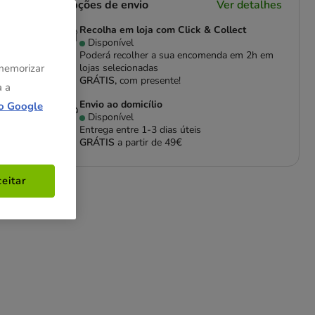
Opções de envio
Ver detalhes
Recolha em loja com Click & Collect
Disponível
Poderá recolher a sua encomenda em 2h em
 memorizar
lojas selecionadas
GRÁTIS,
com presente!
a a
Envio ao domicílio
o Google
Disponível
Entrega entre
1-3 dias úteis
GRÁTIS
a partir de 49€
eitar