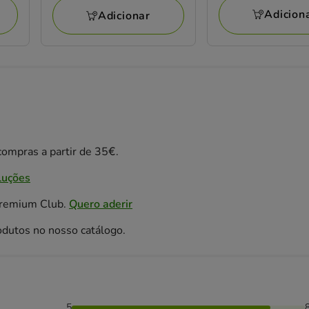
Adicion
Adicionar
avaliações
ompras a partir de 35€.
luções
Premium Club.
Quero aderir
odutos no nosso catálogo.
5