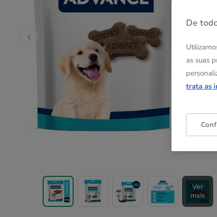
De todo
Utilizamo
as suas p
personali
trata as 
Conf
Ver
mais