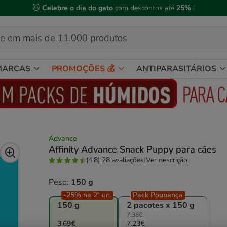
 Compre até às
13h00
e receba a sua encomenda no
próximo dia útil
MARCAS
PROMOÇÕES 💰
ANTIPARASITÁRIOS
Advance
Affinity Advance Snack Puppy para cães
(4.8)
28 avaliações
|
Ver descrição
Peso:
150 g
-25% na 2ª un.
Pack Poupança
150 g
2 pacotes x 150 g
7.38€
3.69€
7.23€