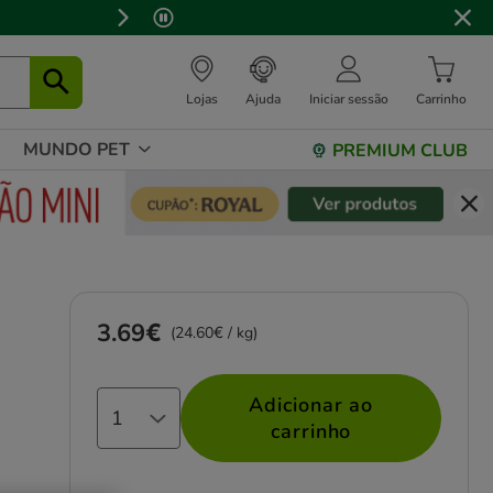
⏰
Lojas
Ajuda
Iniciar sessão
Carrinho
MUNDO PET
PREMIUM CLUB
3.69€
Preço 3.69€, 24.60 EUR por kg
(24.60€ / kg)
Adicionar ao
carrinho