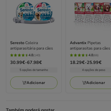
Seresto
Coleira
Advantix
Pipetas
antiparasitária para cães
antiparasitas para cães
4.8
4.8
(140)
(66)
4.8
4.8
Preço
30.99€
-
67.98€
Preço
18.29€
-
25.99€
estrelas
estrelas
de
de
com
com
5 opções de tamanho
4 opções de peso
30.99€
18.29€
140
66
a
a
avaliações
avaliações
Adicionar
Adicionar
67.98€
25.99€
Também poderá gostar