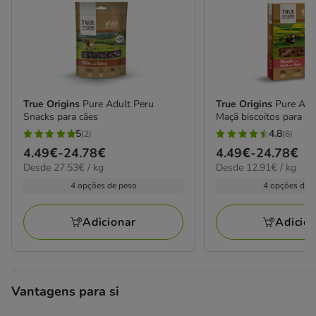
True Origins
Pure Adult Peru
True Origins
Pure Adu
Snacks para cães
Maçã biscoitos para cã
5
4.8
(2)
(6)
5
4.8
Preço
4.49€
-
24.78€
Preço
4.49€
-
24.78€
estrelas
estrelas
27.53€
12.91€
Desde 27.53€ / kg
Desde 12.91€ / kg
de
de
com
com
por
por
4.49€
4.49€
4 opções de peso
4 opções de 
2
6
kg
kg
a
a
avaliações
avaliações
24.78€
24.78€
Adicionar
Adicio
Vantagens para si