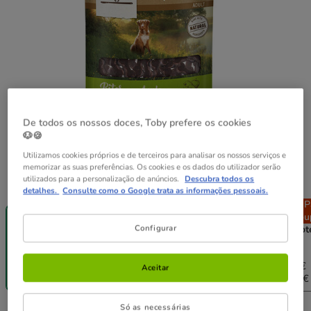
De todos os nossos doces, Toby prefere os cookies
🐶🍪
Utilizamos cookies próprios e de terceiros para analisar os nossos serviços e
memorizar as suas preferências. Os cookies e os dados do utilizador serão
utilizados para a personalização de anúncios.
Descubra todos os
Peso:
150 g
detalhes.
Consulte como o Google trata as informações pessoais.
-25% na 2ª
Pack
Pack
P
un.
Poupança
Poupança
Pou
Configurar
150 g
2 pacotes x
4 pacotes x
6 pacot
150 g
150 g
150 g
8.98€
17.96€
26.94€
4.49€
8.71€
17.06€
24.78€
Aceitar
(29.93€ / kg)
(29.03€ / kg)
(28.43€ / kg)
(27.53€ 
Só as necessárias