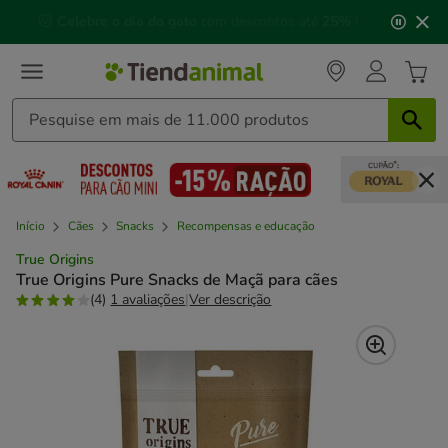
2
🐱
Celebre o dia do gato
com descontos até
25%
!
de
3,
mensagem,
Início
Cães
Snacks
Recompensas e educação
True Origins
True Origins Pure Snacks de Maçã para cães
(4)
1 avaliações
|
Ver descrição