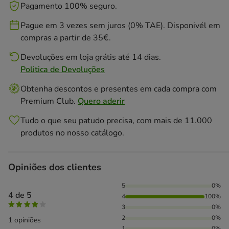
Pagamento 100% seguro.
Pague em 3 vezes sem juros (0% TAE). Disponivél em
compras a partir de 35€.
Devoluções em loja grátis até 14 dias.
Politica de Devoluções
Obtenha descontos e presentes em cada compra com
Premium Club.
Quero aderir
Tudo o que seu patudo precisa, com mais de 11.000
produtos no nosso catálogo.
Opiniões dos clientes
100% das pessoas avaliaram com 4 estrelas,
5
0%
4 de 5
4
100%
3
0%
2
0%
1 opiniões
1
0%