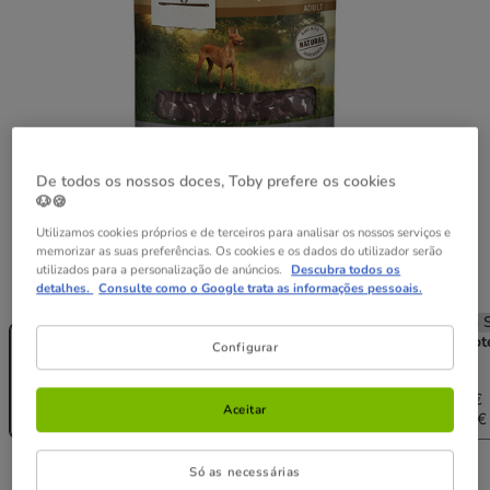
De todos os nossos doces, Toby prefere os cookies
🐶🍪
Utilizamos cookies próprios e de terceiros para analisar os nossos serviços e
memorizar as suas preferências. Os cookies e os dados do utilizador serão
utilizados para a personalização de anúncios.
Descubra todos os
Peso:
150 g
detalhes.
Consulte como o Google trata as informações pessoais.
Sem Stock
Sem Stock
Sem Stock
Sem S
150 g
2 pacotes x
4 pacotes x
6 pacot
Configurar
150 g
150 g
150 g
8.98€
17.96€
26.94€
4.49€
8.71€
17.06€
24.78€
Aceitar
(29.93€ / kg)
(29.03€ / kg)
(28.43€ / kg)
(27.53€ 
Só as necessárias
4.49€
Preço 4.49€, 29.93 EUR por kg
(29.93€ / kg)