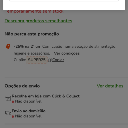
Temporariamente sem stock
Descubra produtos semelhantes
Não perca esta promoção
-25% na 2ª un
Com cupão numa seleção de alimentação,
higiene e acessórios.
Ver condições
Cupão:
SUPER25
Copiar
Opções de envio
Ver detalhes
Recolha em loja com Click & Collect
Não disponível
Envio ao domicílio
Não disponível