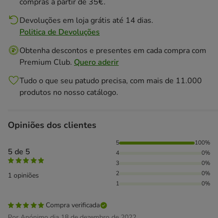
compras a partir de 35€.
Devoluções em loja grátis até 14 dias.
Politica de Devoluções
Obtenha descontos e presentes em cada compra com
Premium Club.
Quero aderir
Tudo o que seu patudo precisa, com mais de 11.000
produtos no nosso catálogo.
Opiniões dos clientes
100% das pessoas avaliaram com 5 estrelas,
5
100%
5 de 5
4
0%
3
0%
2
0%
1 opiniões
1
0%
Compra verificada
Por Anónimo dia 18 de dezembro de 2022