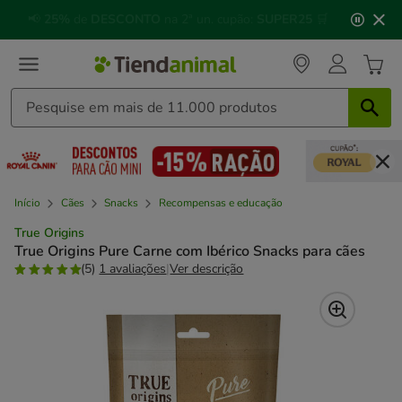
2
🐱
Celebre o dia do gato
com descontos até
25%
!
de
3,
mensagem,
Início
Cães
Snacks
Recompensas e educação
True Origins
True Origins Pure Carne com Ibérico Snacks para cães
(5)
1 avaliações
|
Ver descrição