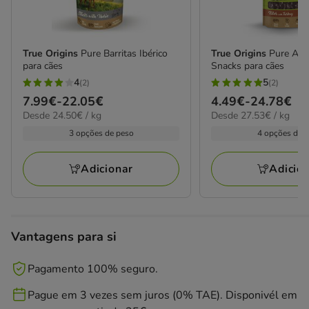
True Origins
Pure Barritas Ibérico
True Origins
Pure Adu
para cães
Snacks para cães
4
5
(2)
(2)
4
5
Preço
7.99€
-
22.05€
Preço
4.49€
-
24.78€
estrelas
estrelas
24.50€
27.53€
Desde 24.50€ / kg
Desde 27.53€ / kg
de
de
com
com
por
por
7.99€
4.49€
3 opções de peso
4 opções de 
2
2
kg
kg
a
a
avaliações
avaliações
22.05€
24.78€
Adicionar
Adicio
Vantagens para si
Pagamento 100% seguro.
Pague em 3 vezes sem juros (0% TAE). Disponivél em