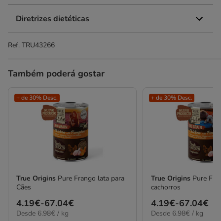
Diretrizes dietéticas
Ref.
TRU43266
Também poderá gostar
+ de 30% Desc.
+ de 30% Desc.
True Origins
Pure Frango lata para
True Origins
Pure Fra
Cães
cachorros
Preço
4.19€
-
67.04€
Preço
4.19€
-
67.04€
6.98€
6.98€
Desde 6.98€ / kg
Desde 6.98€ / kg
de
de