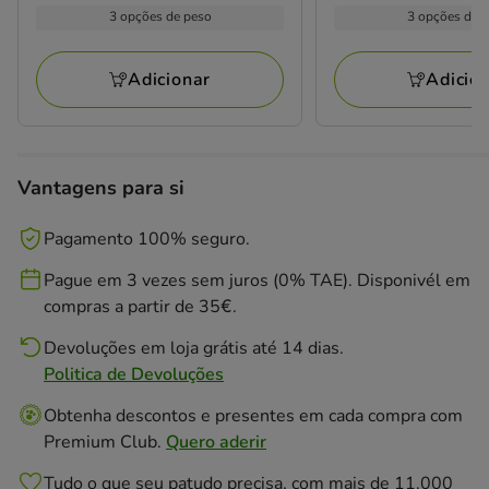
por
por
4.19€
4.19€
3 opções de peso
3 opções de 
kg
kg
a
a
67.04€
67.04€
Adicionar
Adicio
Vantagens para si
Pagamento 100% seguro.
Pague em 3 vezes sem juros (0% TAE). Disponivél em
compras a partir de 35€.
Devoluções em loja grátis até 14 dias.
Politica de Devoluções
Obtenha descontos e presentes em cada compra com
Premium Club.
Quero aderir
Tudo o que seu patudo precisa, com mais de 11.000