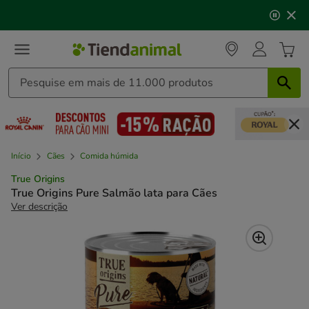
2
🐱
Celebre o dia do gato
com descontos até
25%
!
de
3,
mensagem,
Início
Cães
Comida húmida
True Origins
True Origins Pure Salmão lata para Cães
Ver descrição