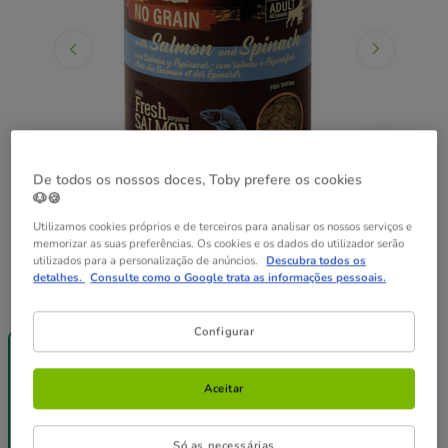
De todos os nossos doces, Toby prefere os cookies
🐶🍪
Utilizamos cookies próprios e de terceiros para analisar os nossos serviços e
memorizar as suas preferências. Os cookies e os dados do utilizador serão
utilizados para a personalização de anúncios.
Descubra todos os
detalhes.
Consulte como o Google trata as informações pessoais.
Peso:
400 g
-25% na 2ª
Pack
+ de 30%
Configurar
un.
Poupança
Desc.
400 g
12 latas x 400
24 latas x 400
g
g
Aceitar
50.28€
100.56€
4.19€
48.77€
67.04€
(10.48€ / kg)
(10.16€ / kg)
(6.98€ / kg)
Só as necessárias