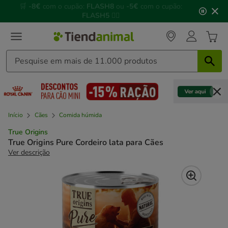
2
🌊
Piscinas, gelados, brinquedos refrescantes e muito
de
mais!
🌞
3,
mensagem,
Início
Cães
Comida húmida
True Origins
True Origins Pure Cordeiro lata para Cães
Ver descrição