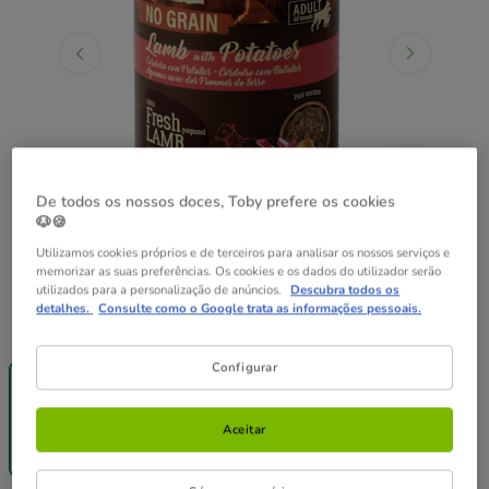
De todos os nossos doces, Toby prefere os cookies
🐶🍪
Utilizamos cookies próprios e de terceiros para analisar os nossos serviços e
memorizar as suas preferências. Os cookies e os dados do utilizador serão
utilizados para a personalização de anúncios.
Descubra todos os
detalhes.
Consulte como o Google trata as informações pessoais.
Peso:
400 g
Até - 8€!
Sem Stock
Sem Stock
Configurar
400 g
12 latas x 400
24 latas x 400
g
g
50.28€
100.56€
Aceitar
4.19€
48.77€
67.04€
(10.48€ / kg)
(10.16€ / kg)
(6.98€ / kg)