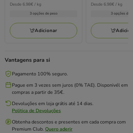
6.98€
6.98€
Desde 6.98€ / kg
Desde 6.98€ / kg
de
de
por
por
4.19€
4.19€
3 opções de peso
3 opções de 
kg
kg
a
a
67.04€
67.04€
Adicionar
Adicio
Vantagens para si
Pagamento 100% seguro.
Pague em 3 vezes sem juros (0% TAE). Disponivél em
compras a partir de 35€.
Devoluções em loja grátis até 14 dias.
Politica de Devoluções
Obtenha descontos e presentes em cada compra com
Premium Club.
Quero aderir