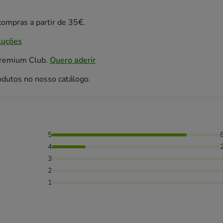
ompras a partir de 35€.
luções
Premium Club.
Quero aderir
odutos no nosso catálogo.
5
as avaliaram com 4 estrelas,
4
3
2
1