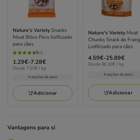
Nature's Variety
Snacks
Nature's Variety
Meat
Meat Bites Peru liofilizado
Chunks Snack de Fran
para cães
Liofilizado para cães
5
(3)
5
Preço
4.59€
-
25.89€
Preço
1.29€
-
7.28€
estrelas
86.30€
Desde 86.30€ / kg
de
7.07€
Desde 7.07€ / kg
de
por
com
4.59€
por
4 opções de peso
kg
1.29€
4 opções de peso
3
kg
a
a
avaliações
25.89€
7.28€
Adicionar
Adicionar
Vantagens para si