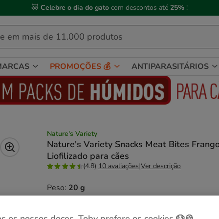
 Compre até às
13h00
e receba a sua encomenda no
próximo dia útil
MARCAS
PROMOÇÕES 💰
ANTIPARASITÁRIOS
Nature's Variety
Nature's Variety Snacks Meat Bites Frang
Liofilizado para cães
(4.8)
10 avaliações
|
Ver descrição
Peso:
20 g
-25% na 2ª un.
Pack Poupança
20 g
2 pacotes x 20 g
s os nossos doces, Toby prefere os cookies 🐶🍪