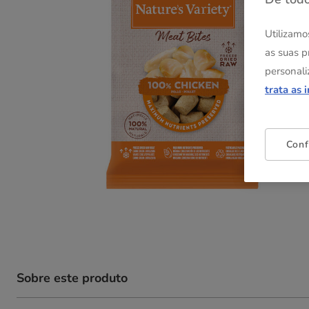
Utilizamo
as suas p
personali
trata as 
Conf
Sobre este produto