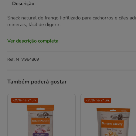
Descrição
Snack natural de frango liofilizado para cachorros e cães a
minerais, fácil de digerir.
Ver descrição completa
Ref.
NTV964869
Também poderá gostar
-25% na 2ª un.
-25% na 2ª un.