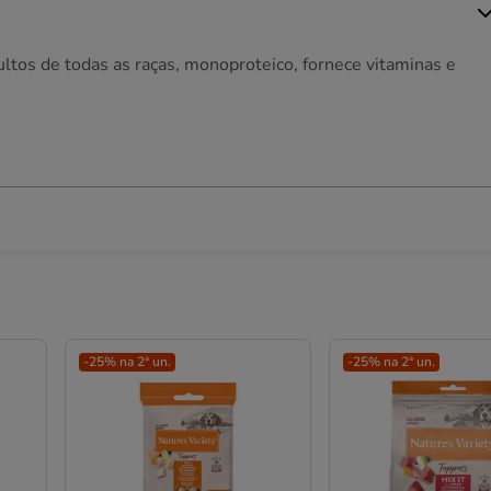
dultos de todas as raças, monoproteico, fornece vitaminas e
-25% na 2ª un.
-25% na 2ª un.