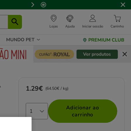
⏰
Lojas
Ajuda
Iniciar sessão
Carrinho
MUNDO PET
PREMIUM CLUB
o
1.29€
Preço 1.29€, 64.50 EUR por kg
(64.50€ / kg)
Adicionar ao
carrinho