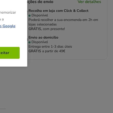
Opções de envio
Ver detalhes
Recolha em loja com Click & Collect
 memorizar
Disponível
a a
Poderá recolher a sua encomenda em 2h em
lojas selecionadas
o Google
GRÁTIS,
com presente!
Envio ao domicílio
Disponível
Entrega entre
1-3 dias úteis
GRÁTIS
a partir de 49€
eitar