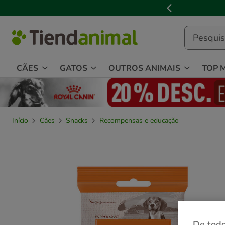
3

de
3,
mensagem,
CÃES
GATOS
OUTROS ANIMAIS
TOP 
Início
Cães
Snacks
Recompensas e educação
De todo