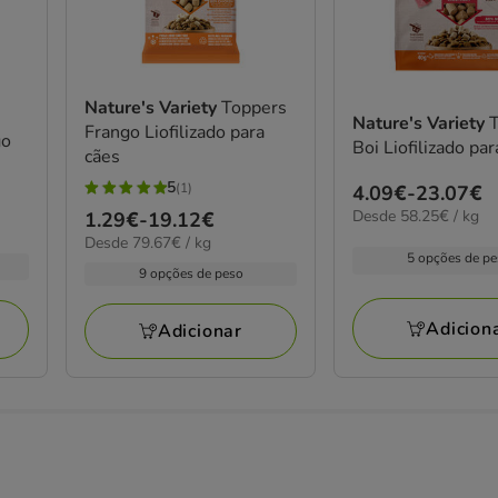
Nature's Variety
Toppers
Nature's Variety
Frango Liofilizado para
go
Boi Liofilizado par
cães
5
(1)
Preço
4.09€
-
23.07€
5
58.25€
Desde 58.25€ / kg
de
Preço
1.29€
-
19.12€
estrelas
por
79.67€
Desde 79.67€ / kg
4.09€
de
com
KG
5 opções de p
por
a
1.29€
9 opções de peso
1
kg
23.07€
a
avaliações
19.12€
Adicion
Adicionar