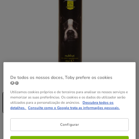
De todos os nossos doces, Toby prefere os cookies
Formato:
80 ml
🐶🍪
Sem Stock
Utilizamos cookies próprios e de terceiros para analisar os nossos serviços e
80 ml
memorizar as suas preferências. Os cookies e os dados do utilizador serão
6.49€
utilizados para a personalização de anúncios.
Descubra todos os
(81.13€ / l)
detalhes.
Consulte como o Google trata as informações pessoais.
6.49€
Preço 6.49€, 81.13 EUR por l
Configurar
(81.13€ / l)