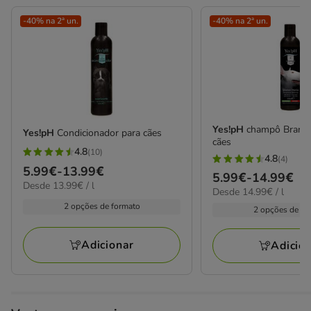
-40% na 2ª un.
-40% na 2ª un.
Yes!pH
champô Branco
Yes!pH
Condicionador para cães
cães
4.8
(10)
4.8
4.8
(4)
4.8
Preço
5.99€
-
13.99€
estrelas
Preço
5.99€
-
14.99€
estrelas
13.99€
Desde 13.99€ / l
de
14.99€
com
Desde 14.99€ / l
de
por
com
5.99€
por
2 opções de formato
10
5.99€
L
2 opções de fo
4
L
a
avaliações
a
avaliações
13.99€
14.99€
Adicionar
Adicio