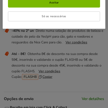
Temporariamente sem stock
Aceitar
Descubra produtos semelhantes
Só as necessárias
Não perca estas promoções!
-40% na 2ª un
Direto numa seleção de produtos de beleza e
cuidado do pelo da Yes!pH para cão, gato e roedores e
resguardos da Nice Care para cão.
Ver condições
Até - 8€!
Obtenha 8€ de desconto na sua compra desde
59€, inserindo e validando o cupão FLASH8 ou 5€ de
desconto na sua compra desde 45€, inserindo e validando o
cupão FLASH5.
Ver condições
Cupão:
FLASH8
Copiar
Opções de envio
Ver detalhes
Recolha em loja com Click & Collect