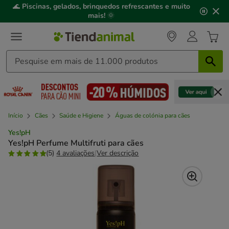
2
🌊
Piscinas, gelados, brinquedos refrescantes e muito
de
mais!
🌞
3,
mensagem,
Início
Cães
Saúde e Higiene
Águas de colónia para cães
Yes!pH
Yes!pH Perfume Multifruti para cães
(5)
4 avaliações
|
Ver descrição