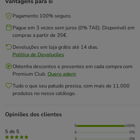
Vantagens para si
Pagamento 100% seguro.
Pague em 3 vezes sem juros (0% TAE). Disponivél em
compras a partir de 35€.
Devoluções em loja grátis até 14 dias.
Politica de Devoluções
Obtenha descontos e presentes em cada compra com
Premium Club.
Quero aderir
Tudo o que seu patudo precisa, com mais de 11.000
produtos no nosso catálogo.
Opiniões dos clientes
100% das pessoas avaliaram com 5 estrelas,
5
100%
5 de 5
4
0%
3
0%