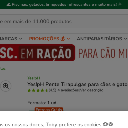
ick&Collect
: compre online, recolha em
2h
, mediante disponibilidade de
MARCAS
PROMOÇÕES 💰
ANTIPARASITÁRIOS
ntes
Yes!pH
Yes!pH Pente Tirapulgas para cães e gato
(4.5)
4 avaliações
|
Ver descrição
Formato:
1 ud.
Entrega Grátis
1 ud.
5.99€
s os nossos doces, Toby prefere os cookies 🐶🍪