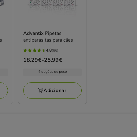
Advantix
Pipetas
es
antiparasitas para cães
4.8
(66)
4.8
Preço
18.29€
-
25.99€
estrelas
de
com
4 opções de peso
18.29€
66
a
avaliações
25.99€
Adicionar