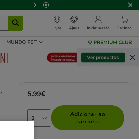
 stock.
Lojas
Ajuda
Iniciar sessão
Carrinho
MUNDO PET
PREMIUM CLUB
s
5.99€
Preço 5.99€
Adicionar ao
carrinho