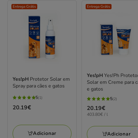
Entrega Grátis
Entrega Grátis
Yes!pH
Yes!Ph Proteto
Yes!pH
Protetor Solar em
Solar em Creme para c
Spray para cães e gatos
e gatos
5
(1)
5
(2)
5
5
Preço
20.19€
Preço
20.19€
estrelas
estrelas
20.19€
403.80€
403.80€ / l
20.19€
com
com
por
1
2
L
avaliações
avaliações
Adicionar
Adicionar