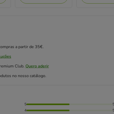
ompras a partir de 35€.
luções
Premium Club.
Quero aderir
odutos no nosso catálogo.
5
as avaliaram com 4 estrelas,
4