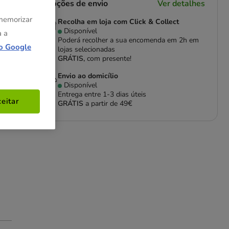
Opções de envio
Ver detalhes
 memorizar
Recolha em loja com Click & Collect
Disponível
a a
Poderá recolher a sua encomenda em 2h em
o Google
ra
lojas selecionadas
GRÁTIS,
com presente!
Envio ao domicílio
Disponível
Entrega entre
1-3 dias úteis
eitar
GRÁTIS
a partir de 49€
 ou
o e