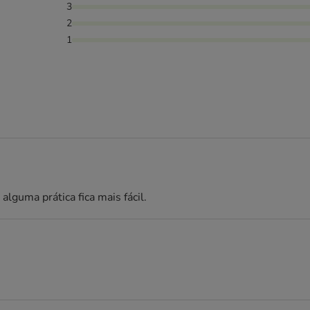
3
2
1
lguma prática fica mais fácil.