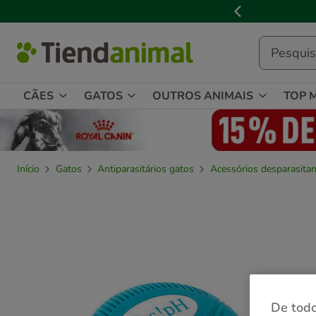
3
📢
Cl
de
3,
mensagem,
CÃES
GATOS
OUTROS ANIMAIS
TOP 
Início
Gatos
Antiparasitários gatos
Acessórios desparasita
De todo