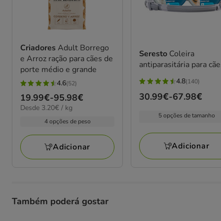
Criadores
Adult Borrego
Seresto
Coleira
e Arroz ração para cães de
antiparasitária para cã
porte médio e grande
4.8
(140)
4.6
(52)
4.8
4.6
Preço
30.99€
-
67.98€
Preço
19.99€
-
95.98€
estrelas
estrelas
3.20€
de
Desde 3.20€ / kg
de
com
com
por
5 opções de tamanho
30.99€
19.99€
140
4 opções de peso
52
KG
a
a
avaliações
avaliações
67.98€
95.98€
Adicionar
Adicionar
Também poderá gostar