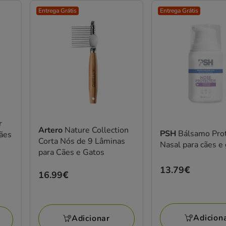
Entrega Grátis
Entrega Grátis
r
Artero
Nature Collection
PSH
Bálsamo Pro
ães
Corta Nós de 9 Lâminas
Nasal para cães e
para Cães e Gatos
Preço
13.79€
Preço
16.99€
13.79€
16.99€
Adicion
Adicionar