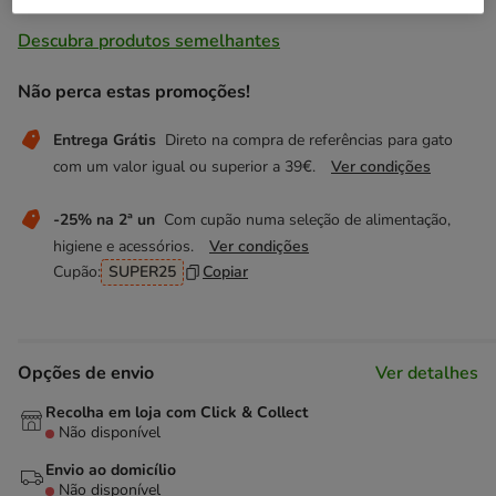
Temporariamente sem stock
Descubra produtos semelhantes
Não perca estas promoções!
Entrega Grátis
Direto na compra de referências para gato
com um valor igual ou superior a 39€.
Ver condições
-25% na 2ª un
Com cupão numa seleção de alimentação,
higiene e acessórios.
Ver condições
Cupão:
SUPER25
Copiar
Opções de envio
Ver detalhes
Recolha em loja com Click & Collect
Não disponível
Envio ao domicílio
Não disponível