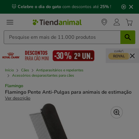
2
🐱
Celebre o dia do gato
com descontos até
25%
!
de
3,
mensagem,
Início
Cães
Antiparasitários e repelentes
Acessórios desparasitantes para cães
Flamingo
Flamingo Pente Anti-Pulgas para animais de estimação
Ver descrição