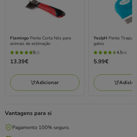
Flamingo
Pente Corta Nós para
Yes!pH
Pente Tirapulg
animais de estimação
gatos
5
4.5
(1)
(4)
5
4.5
Preço
13.39€
Preço
5.99€
estrelas
estrelas
13.39€
5.99€
com
com
1
4
Adicionar
Adicio
avaliações
avaliações
Vantagens para si
Pagamento 100% seguro.