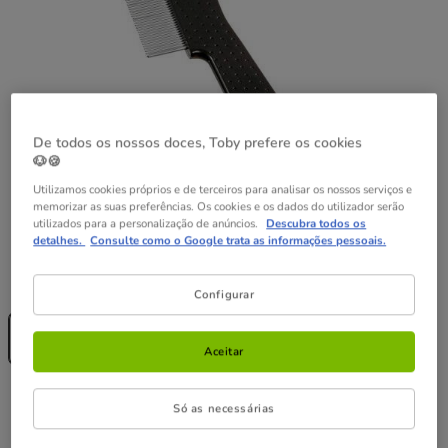
De todos os nossos doces, Toby prefere os cookies
🐶🍪
Utilizamos cookies próprios e de terceiros para analisar os nossos serviços e
memorizar as suas preferências. Os cookies e os dados do utilizador serão
utilizados para a personalização de anúncios.
Descubra todos os
detalhes.
Consulte como o Google trata as informações pessoais.
Formato:
1 ud.
Configurar
Sem Stock
1 ud.
5.99€
Aceitar
5.99€
Preço 5.99€
Só as necessárias