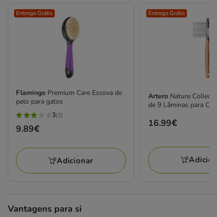
Entrega Grátis
Entrega Grátis
Flamingo
Premium Care Escova de
Artero
Nature Collect
pelo para gatos
de 9 Lâminas para Cãe
3
(2)
3
Preço
16.99€
Preço
9.89€
estrelas
16.99€
9.89€
com
2
Adicio
Adicionar
avaliações
Vantagens para si