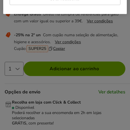
Não perca estas promoções!
Entrega Grátis
Direto na compra de referências para gato
com um valor igual ou superior a 39€.
Ver condições
-25% na 2ª un
Com cupão numa seleção de alimentação,
higiene e acessórios.
Ver condições
Cupão:
SUPER25
Copiar
Adicionar ao carrinho
Opções de envio
Ver detalhes
Recolha em loja com Click & Collect
Disponível
Poderá recolher a sua encomenda em 2h em lojas
selecionadas
GRÁTIS,
com presente!