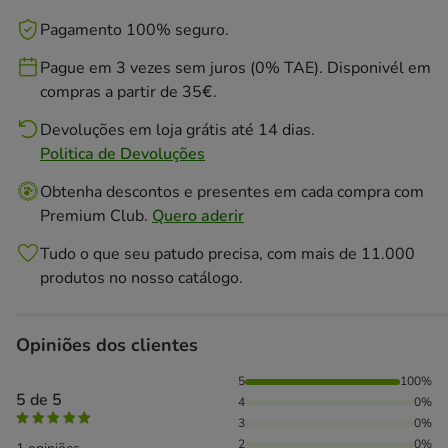
Pagamento 100% seguro.
Pague em 3 vezes sem juros (0% TAE). Disponivél em
compras a partir de 35€.
Devoluções em loja grátis até 14 dias.
Politica de Devoluções
Obtenha descontos e presentes em cada compra com
Premium Club.
Quero aderir
Tudo o que seu patudo precisa, com mais de 11.000
produtos no nosso catálogo.
Opiniões dos clientes
100% das pessoas avaliaram com 5 estrelas,
5
100%
5 de 5
4
0%
3
0%
2
0%