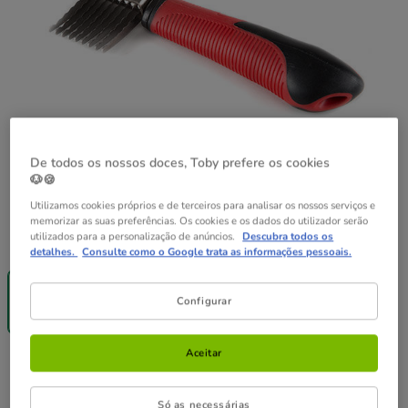
De todos os nossos doces, Toby prefere os cookies
🐶🍪
Utilizamos cookies próprios e de terceiros para analisar os nossos serviços e
memorizar as suas preferências. Os cookies e os dados do utilizador serão
Guia de tamanhos
utilizados para a personalização de anúncios.
Descubra todos os
Tamanho:
Única
detalhes.
Consulte como o Google trata as informações pessoais.
Entrega
Grátis
Única
Configurar
13.39€
Aceitar
13.39€
Preço 13.39€
Só as necessárias