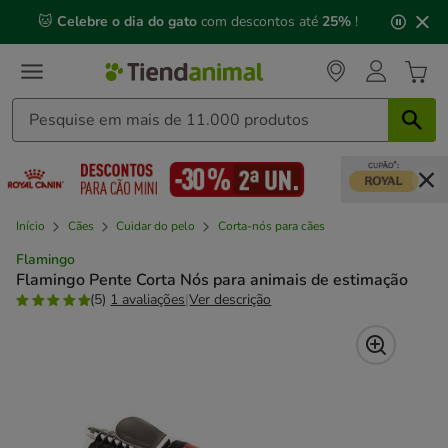
2
🐱
Celebre o dia do gato
com descontos até
25%
!
de
3,
mensagem,
Início
Cães
Cuidar do pelo
Corta-nós para cães
Flamingo
Flamingo Pente Corta Nós para animais de estimação
(5)
1 avaliações
|
Ver descrição