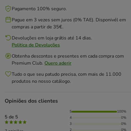
Pagamento 100% seguro.
Pague em 3 vezes sem juros (0% TAE). Disponivél em
compras a partir de 35€.
Devoluções em loja grátis até 14 dias.
Politica de Devoluções
Obtenha descontos e presentes em cada compra com
Premium Club.
Quero aderir
Tudo o que seu patudo precisa, com mais de 11.000
produtos no nosso catálogo.
Opiniões dos clientes
100% das pessoas avaliaram com 5 estrelas,
5
100%
5 de 5
4
0%
3
0%
2
0%