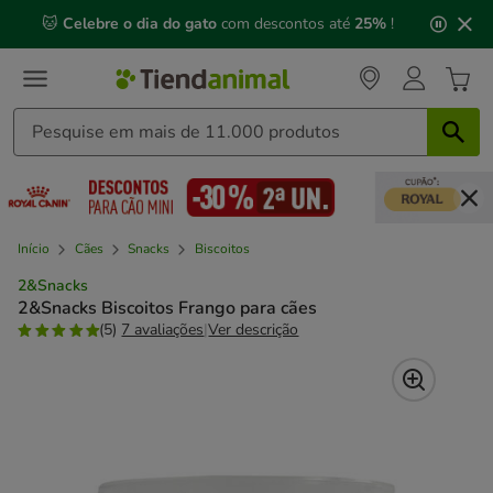
2
🐱
Celebre o dia do gato
com descontos até
25%
!
de
3,
mensagem,
Início
Cães
Snacks
Biscoitos
2&Snacks
2&Snacks Biscoitos Frango para cães
(5)
7 avaliações
|
Ver descrição