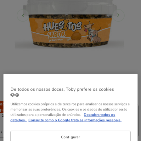
De todos os nossos doces, Toby prefere os cookies
Peso:
300 g
🐶🍪
ack
Pack
-25% na 2ª
Pack
Utilizamos cookies próprios e de terceiros para analisar os nossos serviços e
pança
Poupança
un.
Poupança
memorizar as suas preferências. Os cookies e os dados do utilizador serão
utilizados para a personalização de anúncios.
Descubra todos os
x 100 g
6 uds. x 100 g
300 g
2 uds. x 300 g
detalhes.
Consulte como o Google trata as informações pessoais.
13.74€
8.98€
12.64€
4.49€
8.53€
/ kg)
(21.07€ / kg)
(14.97€ / kg)
(14.22€ / kg)
Configurar