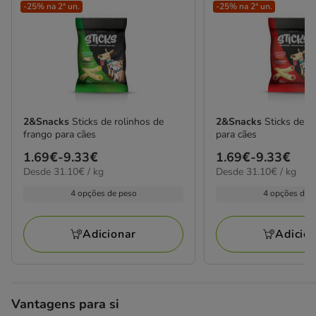
-25% na 2ª un.
-25% na 2ª un.
2&Snacks
Sticks de rolinhos de
2&Snacks
Sticks de c
frango para cães
para cães
Preço
1.69€
-
9.33€
Preço
1.69€
-
9.33€
31.10€
31.10€
Desde 31.10€ / kg
Desde 31.10€ / kg
de
de
por
por
1.69€
1.69€
4 opções de peso
4 opções de 
kg
kg
a
a
9.33€
9.33€
Adicionar
Adicio
Vantagens para si