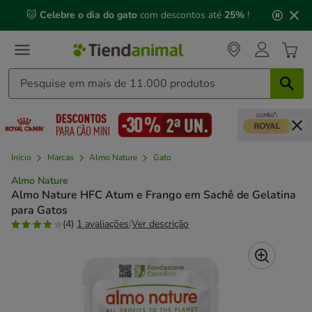
2
🐱
Celebre o dia do gato
com descontos até
25%
!
de
3,
mensagem,
Início
Marcas
Almo Nature
Gato
Almo Nature
Almo Nature HFC Atum e Frango em Sachê de Gelatina
para Gatos
(4)
1 avaliações
|
Ver descrição