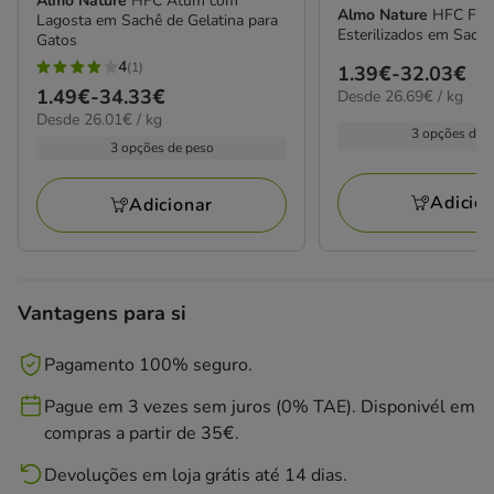
Almo Nature
HFC Atum com
Almo Nature
HFC Fra
Lagosta em Sachê de Gelatina para
Esterilizados em Sach
Gatos
4
(1)
Preço
1.39€
-
32.03€
4
Preço
1.49€
-
34.33€
26.69€
Desde 26.69€ / kg
de
estrelas
por
26.01€
Desde 26.01€ / kg
de
1.39€
com
kg
3 opções de 
por
1.49€
3 opções de peso
a
1
kg
a
32.03€
avaliações
34.33€
Adicio
Adicionar
Vantagens para si
Pagamento 100% seguro.
Pague em 3 vezes sem juros (0% TAE). Disponivél em
compras a partir de 35€.
Devoluções em loja grátis até 14 dias.