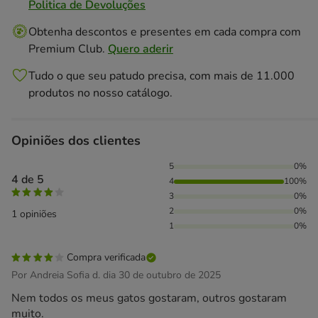
Politica de Devoluções
Obtenha descontos e presentes em cada compra com
Premium Club.
Quero aderir
Tudo o que seu patudo precisa, com mais de 11.000
produtos no nosso catálogo.
Opiniões dos clientes
100% das pessoas avaliaram com 4 estrelas,
5
0%
4 de 5
4
100%
3
0%
2
0%
1 opiniões
1
0%
Compra verificada
Por Andreia Sofia d. dia 30 de outubro de 2025
Nem todos os meus gatos gostaram, outros gostaram
muito.