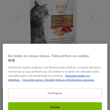
De todos os nossos doces, Toby prefere os cookies
🐶🍪
Utilizamos cookies próprios e de terceiros para analisar os nossos serviços e
memorizar as suas preferências. Os cookies e os dados do utilizador serão
utilizados para a personalização de anúncios.
Descubra todos os
Peso:
55 g
detalhes.
Consulte como o Google trata as informações pessoais.
Entrega
Entrega
Entrega
Grátis
Grátis
Grátis
Configurar
55 g
12 saquetas x
24 saquetas x
55 g
55 g
16.68€
33.36€
Aceitar
1.39€
16.35€
32.03€