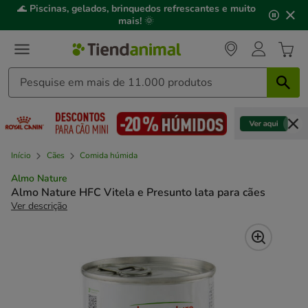
2
🌊
Piscinas, gelados, brinquedos refrescantes e muito
de
mais!
🌞
3,
mensagem,
Início
Cães
Comida húmida
Almo Nature
Almo Nature HFC Vitela e Presunto lata para cães
Ver descrição