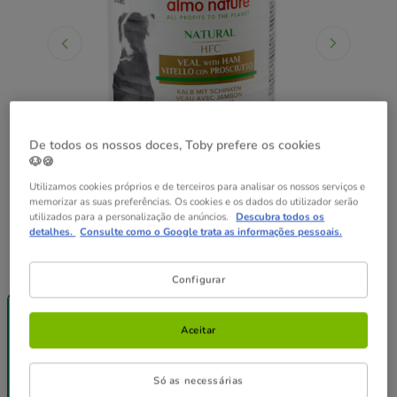
De todos os nossos doces, Toby prefere os cookies
🐶🍪
Utilizamos cookies próprios e de terceiros para analisar os nossos serviços e
memorizar as suas preferências. Os cookies e os dados do utilizador serão
utilizados para a personalização de anúncios.
Descubra todos os
detalhes.
Consulte como o Google trata as informações pessoais.
Peso:
280 g
Configurar
Até - 8€!
Pack
Pack
280 g
Poupança
Poupança
12 latas x 280
24 latas x 280
Aceitar
g
g
50.28€
100.56€
4.19€
49.27€
96.54€
Só as necessárias
(14.96€ / kg)
(14.66€ / kg)
(14.37€ / kg)