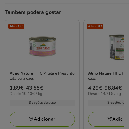
Também poderá gostar
Até - 8€!
Até - 8€!
Almo Nature
HFC Vitela e Presunto
Almo Nature
HFC fran
lata para cães
cães
Preço
1.89€
-
43.55€
Preço
4.29€
-
98.84€
19.10€
14.71€
Desde 19.10€ / kg
Desde 14.71€ / kg
de
de
por
por
1.89€
4.29€
3 opções de peso
3 opções de 
kg
kg
a
a
43.55€
98.84€
Adicionar
Adicio