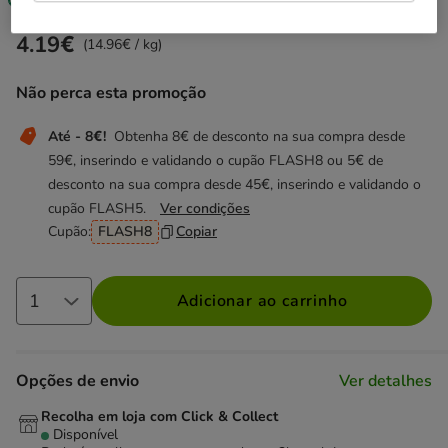
4.19€
Preço 4.19€, 14.96 EUR por kg
(14.96€ / kg)
Não perca esta promoção
Até - 8€!
Obtenha 8€ de desconto na sua compra desde
59€, inserindo e validando o cupão FLASH8 ou 5€ de
desconto na sua compra desde 45€, inserindo e validando o
cupão FLASH5.
Ver condições
Cupão:
FLASH8
Copiar
Adicionar ao carrinho
Opções de envio
Ver detalhes
Recolha em loja com Click & Collect
Disponível