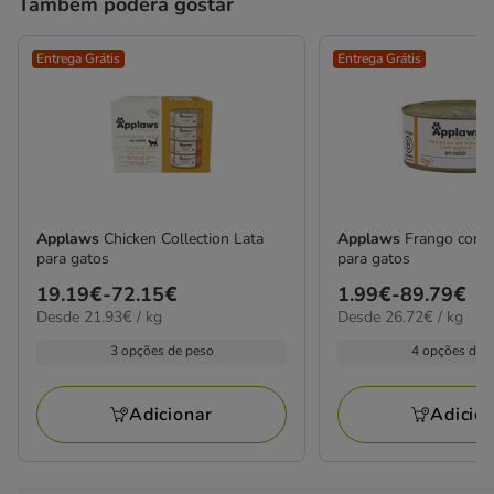
Também poderá gostar
Entrega Grátis
Entrega Grátis
Applaws
Chicken Collection Lata
Applaws
Frango com Q
para gatos
para gatos
Preço
19.19€
-
72.15€
Preço
1.99€
-
89.79€
21.93€
26.72€
Desde 21.93€ / kg
Desde 26.72€ / kg
de
de
por
por
19.19€
1.99€
3 opções de peso
4 opções de 
kg
kg
a
a
72.15€
89.79€
Adicionar
Adicio