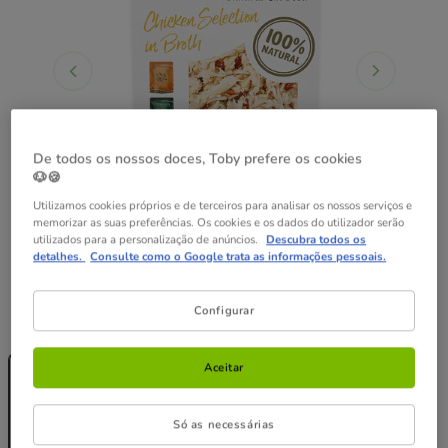
De todos os nossos doces, Toby prefere os cookies
🐶🍪
Utilizamos cookies próprios e de terceiros para analisar os nossos serviços e
memorizar as suas preferências. Os cookies e os dados do utilizador serão
utilizados para a personalização de anúncios.
Descubra todos os
detalhes.
Consulte como o Google trata as informações pessoais.
Configurar
Peso:
12 saquetas x 70 g
Sem Stock
Sem Stock
Aceitar
12 saquetas x
48 saquetas x
70 g
70 g
87.16€
21.79€
81.93€
Só as necessárias
(25.94€ / kg)
(24.38€ / kg)