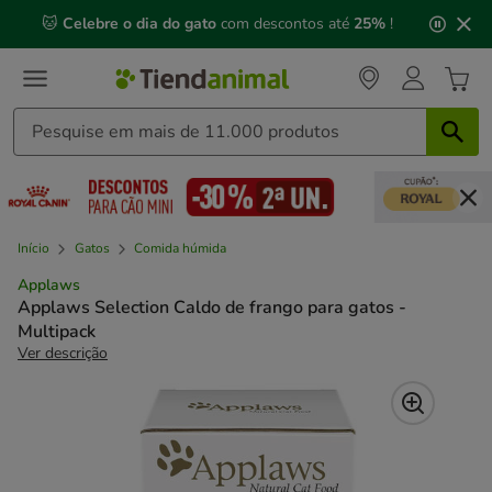
2
🐱
Celebre o dia do gato
com descontos até
25%
!
de
3,
mensagem,
Início
Gatos
Comida húmida
Applaws
Applaws Selection Caldo de frango para gatos -
Multipack
Ver descrição