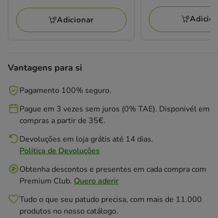
13.89€
kg
1
a
Adicio
avaliações
Adicionar
29.19€
Vantagens para si
Pagamento 100% seguro.
Pague em 3 vezes sem juros (0% TAE). Disponivél em
compras a partir de 35€.
Devoluções em loja grátis até 14 dias.
Politica de Devoluções
Obtenha descontos e presentes em cada compra com
Premium Club.
Quero aderir
Tudo o que seu patudo precisa, com mais de 11.000
produtos no nosso catálogo.