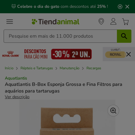
2
🐱
Celebre o dia do gato
com descontos até
25%
!
de
3,
mensagem,
Início
Répteis e Tartarugas
Manutenção
Recargas
Aquatlantis
Aquatlantis B-Box Esponja Grossa e Fina Filtros para
aquários para tartarugas
Ver descrição