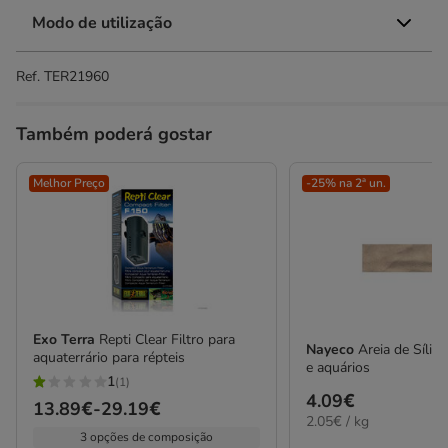
Modo de utilização
Ref.
TER21960
Também poderá gostar
Melhor Preço
-25% na 2ª un.
Exo Terra
Repti Clear Filtro para
Nayeco
Areia de Sílica
aquaterrário para répteis
e aquários
1
(1)
1
Preço
4.09€
Preço
13.89€
-
29.19€
estrelas
2.05€
2.05€ / kg
4.09€
de
3 opções de composição
por
com