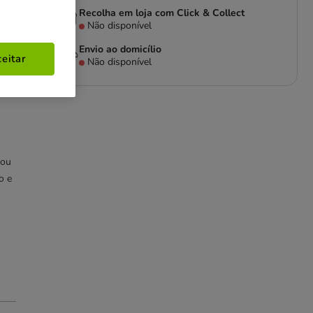
Recolha em loja com Click & Collect
Não disponível
Envio ao domicílio
eitar
Não disponível
ra
 ou
o e