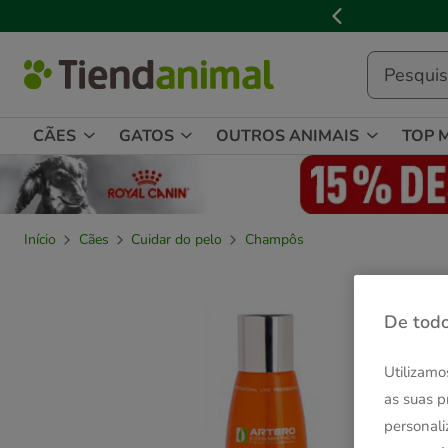
2
de
3,
mensagem,
CÃES
GATOS
OUTROS ANIMAIS
TOP 
Início
Cães
Cuidar do pelo
Champôs
De todo
Utilizamo
as suas p
personali