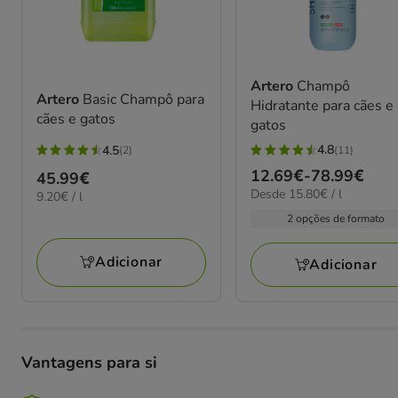
Artero
Champô
Artero
Basic Champô para
Hidratante para cães e
cães e gatos
gatos
4.8
4.5
(11)
(2)
4.8
4.5
Preço
12.69€
-
78.99€
Preço
45.99€
estrelas
estrelas
15.80€
Desde 15.80€ / l
de
9.20€
9.20€ / l
45.99€
com
com
por
por
12.69€
2 opções de formato
11
2
L
L
a
avaliações
avaliações
78.99€
Adicionar
Adicionar
Vantagens para si