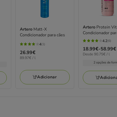
Artero
Protein Vit
Artero
Matt-X
Condicionador par
Condicionador para cães
4.2
(6)
4.2
4
(1)
4
Preço
18.99€
-
58.99€
estrelas
Preço
26.99€
estrelas
90.75€
Desde 90.75€ / l
de
com
89.97€
89.97€ / l
26.99€
por
com
18.99€
6
por
2 opções de for
L
1
a
L
avaliações
avaliações
58.99€
Adicionar
Adicion