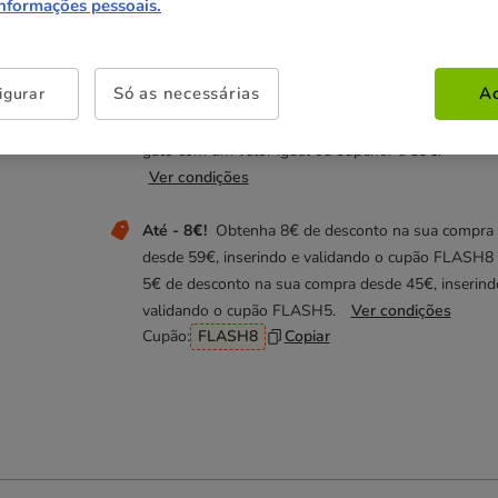
informações pessoais.
Não perca estas promoções!
Só as necessárias
Ac
igurar
Entrega Grátis
Direto na compra de referências pa
gato com um valor igual ou superior a 39€.
Ver condições
Até - 8€!
Obtenha 8€ de desconto na sua compra
desde 59€, inserindo e validando o cupão FLASH8
5€ de desconto na sua compra desde 45€, inserind
validando o cupão FLASH5.
Ver condições
Cupão:
FLASH8
Copiar