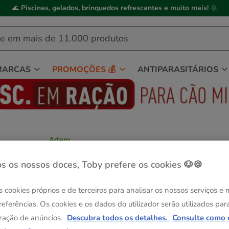
🌊
Piscinas, gelados, brinquedos refrescantes e muito mais!
🌞
MARCAS
PROMOÇÕES 💰
ANTIPARASITÁRIOS
Artero
Artero Champô Seco para cães
Ver descrição
s os nossos doces, Toby prefere os cookies 🐶🍪
Formato:
300 ml
s cookies próprios e de terceiros para analisar os nossos serviços e
Sem Stock
referências. Os cookies e os dados do utilizador serão utilizados par
300 ml
20.99€
zação de anúncios.
Descubra todos os detalhes.
Consulte como 
(69.97€ / l)