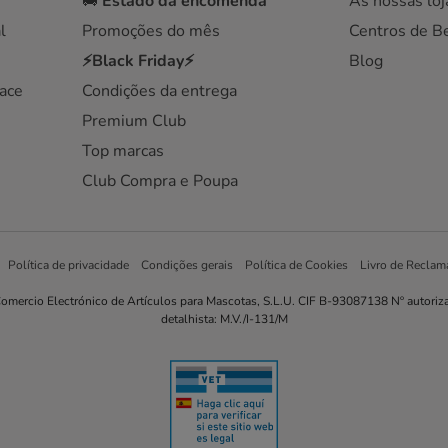
🚚
Estado da encomenda
As nossas loj
l
Promoções do mês
Centros de B
⚡Black Friday⚡
Blog
ace
Condições da entrega
Premium Club
Top marcas
Club Compra e Poupa
Política de privacidade
Condições gerais
Política de Cookies
Livro de Reclam
omercio Electrónico de Artículos para Mascotas, S.L.U. CIF B-93087138 Nº autoriz
detalhista: M.V./I-131/M