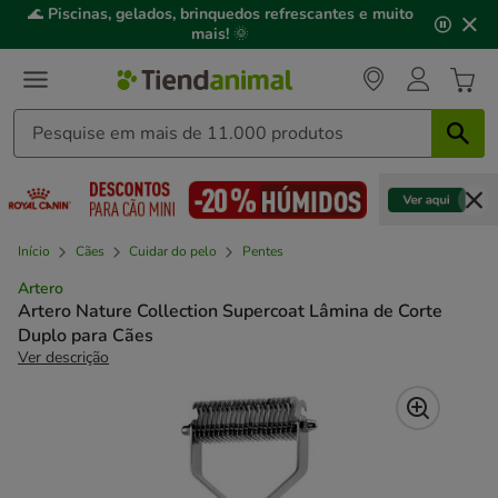
2
🌊
Piscinas, gelados, brinquedos refrescantes e muito
de
mais!
🌞
3,
mensagem,
Início
Cães
Cuidar do pelo
Pentes
Artero
Artero Nature Collection Supercoat Lâmina de Corte
Duplo para Cães
Ver descrição