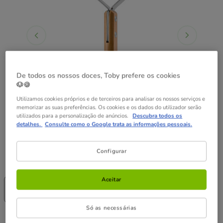
De todos os nossos doces, Toby prefere os cookies
🐶🍪
Utilizamos cookies próprios e de terceiros para analisar os nossos serviços e
memorizar as suas preferências. Os cookies e os dados do utilizador serão
utilizados para a personalização de anúncios.
Descubra todos os
detalhes.
Consulte como o Google trata as informações pessoais.
Configurar
Guia de tamanhos
Tamanho:
L
Sem Stock
Até - 8€!
Aceitar
M
L
23.99€
28.99€
Só as necessárias
28.99€
Preço 28.99€