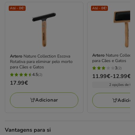
Até - 8€!
Até - 8€!
Artero
Nature Collecti
Artero
Nature Collection Escova
para Cães e Gatos
Rotativa para eliminar pelo morto
para Cães e Gatos
3
(2)
3
4.5
(2)
Preço
11.99€
-
12.99€
4.5
estrelas
Preço
17.99€
de
estrelas
2 opções de ta
com
17.99€
11.99€
com
2
a
2
Adicionar
avaliações
Adicio
12.99€
avaliações
Vantagens para si