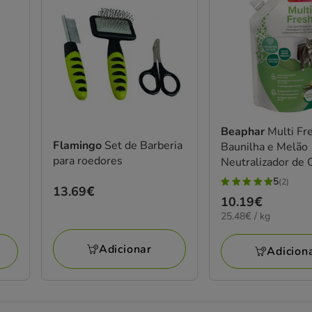
Beaphar
Multi Fr
Flamingo
Set de Barberia
Baunilha e Melão
para roedores
Neutralizador de
para Gatos
5
(2)
5
Preço
13.69€
Preço
10.19€
estrelas
13.69€
25.48€
25.48€ / kg
10.19€
com
por
2
KG
Adicionar
Adicion
avaliações