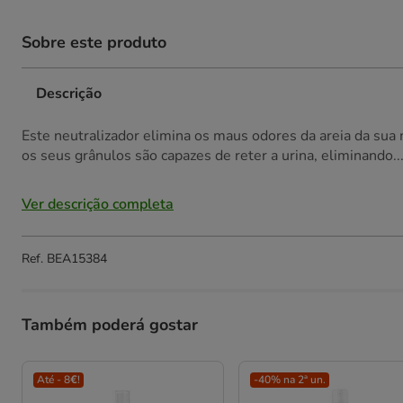
Sobre este produto
Descrição
Este neutralizador elimina os maus odores da areia da sua
os seus grânulos são capazes de reter a urina, eliminando..
Ver descrição completa
Ref.
BEA15384
Também poderá gostar
Até - 8€!
-40% na 2ª un.