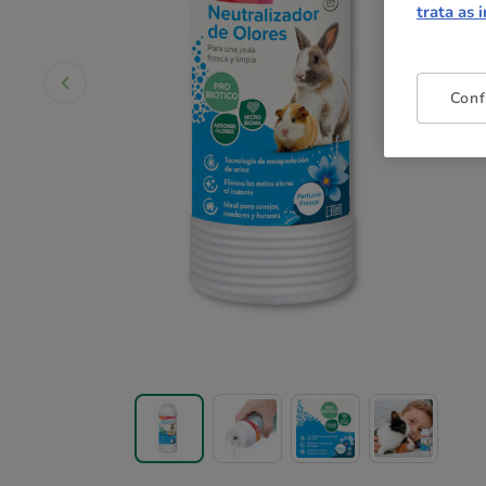
trata as 
Conf