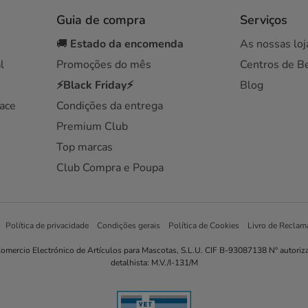
Guia de compra
Serviços
🚚
Estado da encomenda
As nossas loj
l
Promoções do mês
Centros de B
⚡Black Friday⚡
Blog
ace
Condições da entrega
Premium Club
Top marcas
Club Compra e Poupa
Política de privacidade
Condições gerais
Política de Cookies
Livro de Reclam
omercio Electrónico de Artículos para Mascotas, S.L.U. CIF B-93087138 Nº autoriz
detalhista: M.V./I-131/M