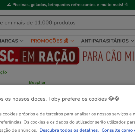
🌊
Piscinas, gelados, brinquedos refrescantes e muito mais!
🌞
MARCAS
PROMOÇÕES 💰
ANTIPARASITÁRIOS
eção
Beaphar
Beaphar Neutralizador de odores para
roedores
s os nossos doces, Toby prefere os cookies 🐶🍪
Ver descrição
s cookies próprios e de terceiros para analisar os nossos serviços e
Formato:
600 g
referências. Os cookies e os dados do utilizador serão utilizados par
Até - 8€!
600 g
zação de anúncios.
Descubra todos os detalhes.
Consulte como 