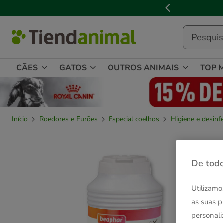
2
de
3,
mensagem,
CÃES
GATOS
OUTROS ANIMAIS
TOP 
Início
Roedores e Furões
Especial coelhos
Higiene e desinf
De todo
Utilizamo
as suas p
personali