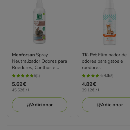
Menforsan
Spray
TK-Pet
Eliminador de
Neutralizador Odores para
odores para gatos e
Roedores, Coelhos e
roedores
Furões
5
4.3
(1)
(8)
5
4.3
Preço
5.69€
Preço
4.89€
estrelas
estrelas
45.52€
39.12€
45.52€ / l
39.12€ / l
5.69€
4.89€
com
com
por
por
1
8
L
L
Adicionar
Adicionar
avaliações
avaliações