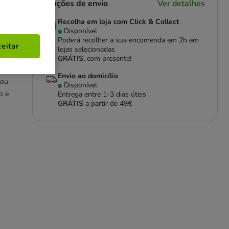
Opções de envio
Ver detalhes
Recolha em loja com Click & Collect
Disponível
Poderá recolher a sua encomenda em 2h em
eitar
lojas selecionadas
GRÁTIS,
com presente!
Envio ao domicílio
 ou
Disponível
o e
Entrega entre
1-3 dias úteis
GRÁTIS
a partir de 49€