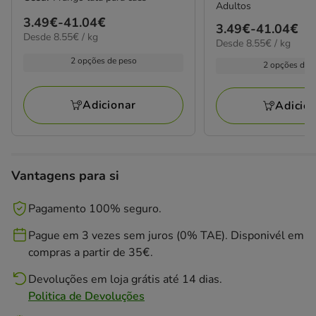
Adultos
Preço
3.49€
-
41.04€
Preço
3.49€
-
41.04€
8.55€
Desde 8.55€ / kg
de
8.55€
Desde 8.55€ / kg
de
por
3.49€
por
3.49€
kg
2 opções de peso
2 opções de 
kg
a
a
41.04€
41.04€
Adicionar
Adicio
Vantagens para si
Pagamento 100% seguro.
Pague em 3 vezes sem juros (0% TAE). Disponivél em
compras a partir de 35€.
Devoluções em loja grátis até 14 dias.
Politica de Devoluções