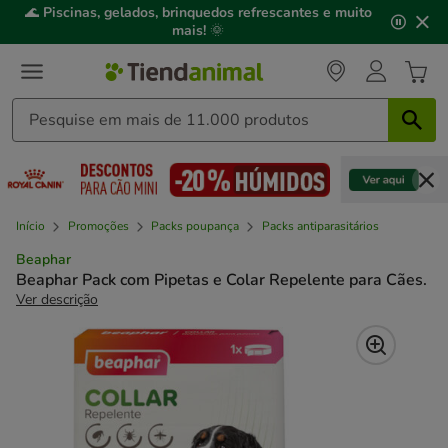
2
🌊
Piscinas, gelados, brinquedos refrescantes e muito
de
mais!
🌞
3,
mensagem,
Início
Promoções
Packs poupança
Packs antiparasitários
Beaphar
Beaphar Pack com Pipetas e Colar Repelente para Cães.
Ver descrição