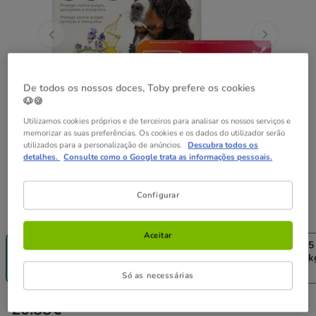
De todos os nossos doces, Toby prefere os cookies
🐶🍪
Utilizamos cookies próprios e de terceiros para analisar os nossos serviços e
memorizar as suas preferências. Os cookies e os dados do utilizador serão
utilizados para a personalização de anúncios.
Descubra todos os
detalhes.
Consulte como o Google trata as informações pessoais.
Configurar
Quantidades:
1 coleira x 65 cm + 3 pipetas >15 kg
Aceitar
1 coleira x 65 cm + 3
1 coleira x 65 cm + 3
1 coleira x 65
pipetas >15 kg
pipetas 15 - 30 kg
pipetas >30 k
20.88€
21.78€
21.18€
Só as necessárias
20.88€
Preço 20.88€