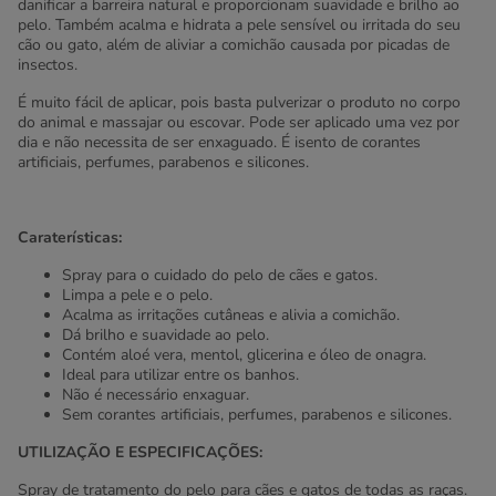
danificar a barreira natural e proporcionam suavidade e brilho ao
pelo. Também acalma e hidrata a pele sensível ou irritada do seu
cão ou gato, além de aliviar a comichão causada por picadas de
insectos.
É muito fácil de aplicar, pois basta pulverizar o produto no corpo
do animal e massajar ou escovar. Pode ser aplicado uma vez por
dia e não necessita de ser enxaguado. É isento de corantes
artificiais, perfumes, parabenos e silicones.
Caraterísticas:
Spray para o cuidado do pelo de cães e gatos.
Limpa a pele e o pelo.
Acalma as irritações cutâneas e alivia a comichão.
Dá brilho e suavidade ao pelo.
Contém aloé vera, mentol, glicerina e óleo de onagra.
Ideal para utilizar entre os banhos.
Não é necessário enxaguar.
Sem corantes artificiais, perfumes, parabenos e silicones.
UTILIZAÇÃO E ESPECIFICAÇÕES:
Spray de tratamento do pelo para cães e gatos de todas as raças.