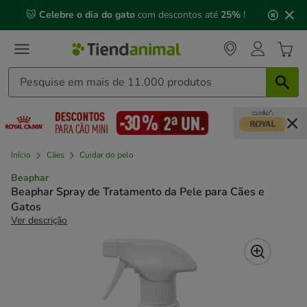
2
🐱
Celebre o dia do gato
com descontos até
25%
!
de
3,
mensagem,
Início
Cães
Cuidar do pelo
Beaphar
Beaphar Spray de Tratamento da Pele para Cães e
Gatos
Ver descrição