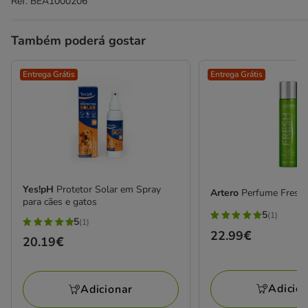
Ref.
BEA1000206
Também poderá gostar
Entrega Grátis
Entrega Grátis
Yes!pH
Protetor Solar em Spray
Artero
Perfume Fresco
para cães e gatos
5
(1)
5
5
(1)
5
Preço
22.99€
estrelas
Preço
20.19€
estrelas
22.99€
com
20.19€
com
1
1
avaliações
Adicio
Adicionar
avaliações