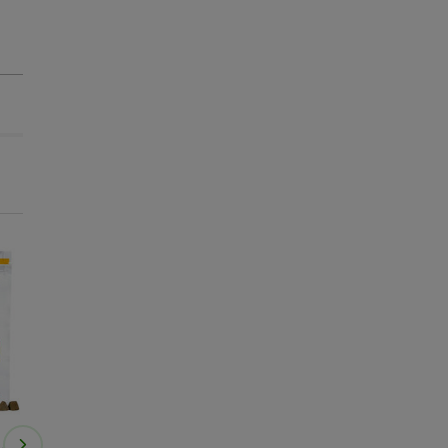
-25% na 2ª un.
-25% na 2ª un.