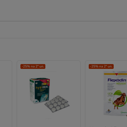
-25% na 2ª un.
-25% na 2ª un.