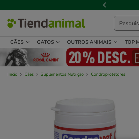
2
de
3,
mensagem,
CÃES
GATOS
OUTROS ANIMAIS
TOP 
Início
Cães
Suplementos Nutrição
Condroprotetores