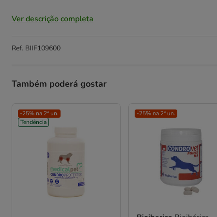
Ver descrição completa
Ref.
BIIF109600
Também poderá gostar
-25% na 2ª un.
-25% na 2ª un.
Tendência