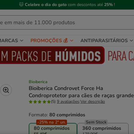
🐱
Celebre o dia do gato
com descontos até
25%
!
MARCAS
PROMOÇÕES 💰
ANTIPARASITÁRIOS
Bioiberica
Bioiberica Condrovet Force Ha
Condroprotetor para cães de raças grande
(5)
9 avaliações
|
Ver descrição
Formato:
80 comprimidos
-25% na 2ª un.
Sem Stock
80 comprimidos
360 comprimidos