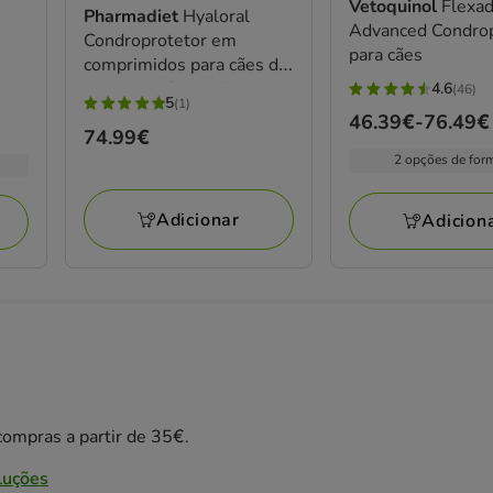
Vetoquinol
Flexad
Pharmadiet
Hyaloral
Advanced Condrop
Condroprotetor em
para cães
comprimidos para cães de
raças grandes e gigantes
4.6
(46)
4.6
5
(1)
5
Preço
46.39€
-
76.49€
estrelas
Preço
74.99€
estrelas
de
com
2 opções de for
74.99€
com
46.39€
46
1
a
avaliações
Adicionar
avaliações
Adicion
76.49€
ompras a partir de 35€.
luções