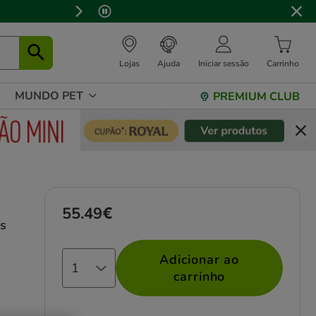
Lojas
Ajuda
Iniciar sessão
Carrinho
MUNDO PET
PREMIUM CLUB
55.49€
Preço 55.49€
s
Adicionar ao
carrinho