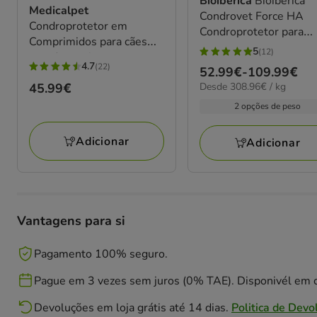
Bioiberica
Bioibérica
Medicalpet
Condrovet Force HA
Condroprotetor em
Condroprotetor para
Comprimidos para cães
desgaste articular em
5
(12)
grandes e gigantes
5
cães
4.7
(22)
Preço
52.99€
-
109.99€
4.7
estrelas
308.96€
Desde 308.96€ / kg
Preço
45.99€
de
estrelas
com
por
45.99€
52.99€
com
2 opções de peso
12
KG
a
22
avaliações
109.99€
Adicionar
avaliações
Adicionar
Vantagens para si
Pagamento 100% seguro.
Pague em 3 vezes sem juros (0% TAE). Disponivél em c
Devoluções em loja grátis até 14 dias.
Politica de Devo