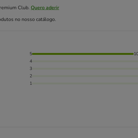
Premium Club.
Quero aderir
odutos no nosso catálogo.
5
1
4
3
2
1