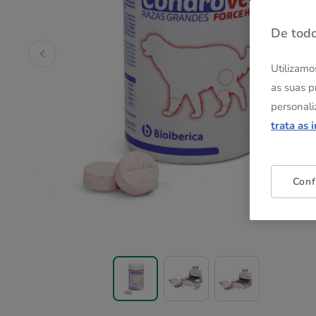
De todo
Utilizamo
as suas p
personali
trata as 
Conf