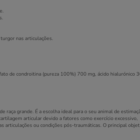
e.
s.
urgor nas articulações.
to de condroitina (pureza 100%) 700 mg, ácido hialurónico 
e raça grande. É a escolha ideal para o seu animal de estimaç
rtilagem articular devido a fatores como exercício excessivo,
as articulações ou condições pós-traumáticas. O principal objet