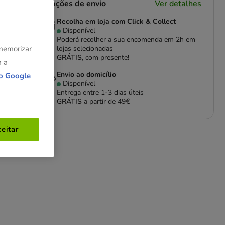
Opções de envio
Ver detalhes
Recolha em loja com Click & Collect
Disponível
Poderá recolher a sua encomenda em 2h em
 memorizar
lojas selecionadas
GRÁTIS,
com presente!
a a
Envio ao domicílio
o Google
Disponível
Entrega entre
1-3 dias úteis
GRÁTIS
a partir de 49€
eitar