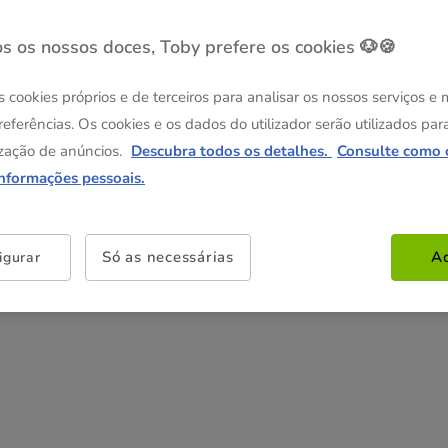
55.49€
178.99€
s os nossos doces, Toby prefere os cookies 🐶🍪
Não perca esta promoção
s cookies próprios e de terceiros para analisar os nossos serviços e
-25% na 2ª un
Com cupão numa seleção de
referências. Os cookies e os dados do utilizador serão utilizados par
alimentação, higiene e acessórios.
Ver condições
zação de anúncios.
Descubra todos os detalhes.
Consulte como 
Cupão:
SUPER25
Copiar
informações pessoais.
Só as necessárias
Ac
igurar