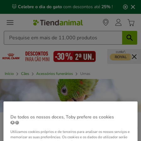
2
🐱
Celebre o dia do gato
com descontos até
25%
!
de
3,
mensagem,
Início
Cães
Acessórios funerários
Urnas
De todos os nossos doces, Toby prefere os cookies
🐶🍪
Não encontramos aquilo que
Utilizamos cookies próprios e de terceiros para analisar os nossos serviços e
procurava
memorizar as suas preferências. Os cookies e os dados do utilizador serão